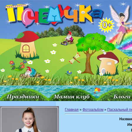
Главная
»
Фотоальбом
»
Пасхальный п
Назван
Им