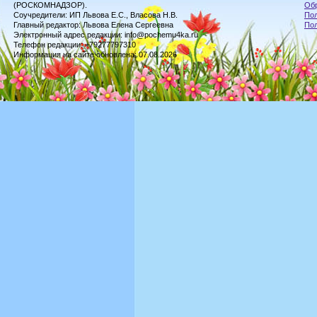
(РОСКОМНАДЗОР).
Обр
Соучредители: ИП Львова Е.С., Власова Н.В.
Пол
Главный редактор: Львова Елена Сергеевна
По
Электронный адрес редакции: info@pochemu4ka.ru
Телефон редакции: +79277797310
Информация на сайте обновлена: 07.08.2026