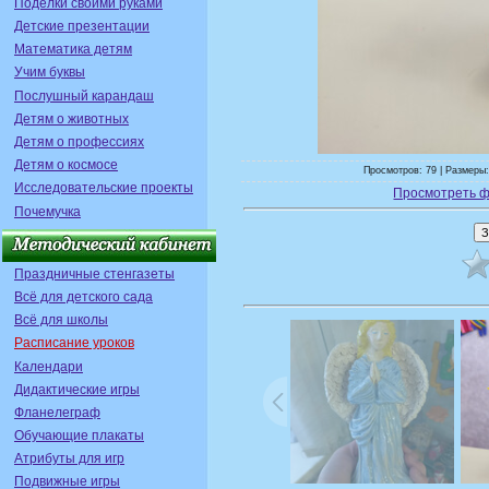
Поделки своими руками
Детские презентации
Математика детям
Учим буквы
Послушный карандаш
Детям о животных
Детям о профессиях
Детям о космосе
Просмотров: 79 | Размеры:
Исследовательские проекты
Просмотреть ф
Почемучка
Праздничные стенгазеты
Всё для детского сада
Всё для школы
Расписание уроков
Календари
Дидактические игры
Фланелеграф
Обучающие плакаты
Атрибуты для игр
Подвижные игры