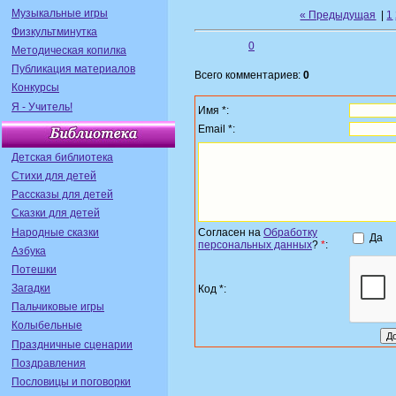
Музыкальные игры
« Предыдущая
|
1
Физкультминутка
0
Методическая копилка
Публикация материалов
Всего комментариев:
0
Конкурсы
Я - Учитель!
Имя *:
Email *:
Детская библиотека
Стихи для детей
Рассказы для детей
Сказки для детей
Народные сказки
Согласен на
Обработку
Да
персональных данных
?
*
:
Азбука
Потешки
Загадки
Код *:
Пальчиковые игры
Колыбельные
Праздничные сценарии
Поздравления
Пословицы и поговорки