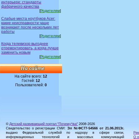
интерьере: стандарты
фабричного качества
[
Родителям
]
Слабые места ноутбуков Acer:
какие неисправности чаще
возникают после нескольких лет
работы
[
Родителям
]
Когда телевизор выгоднее
отремонтировать, а когда лучше
заменить новым
[
Родителям
]
На сайте всего:
12
Гостей:
12
Пользователей:
0
©
Детский развивающий портал "ПочемуЧка"
2008-2026
Свидетельство о регистрации СМИ:
Эл №ФС77-54566 от 21.06.2013г.
выдано Федеральной службой по надзору в сфере связи,
Рек
информационных технологий и массовых коммуникаций
О н