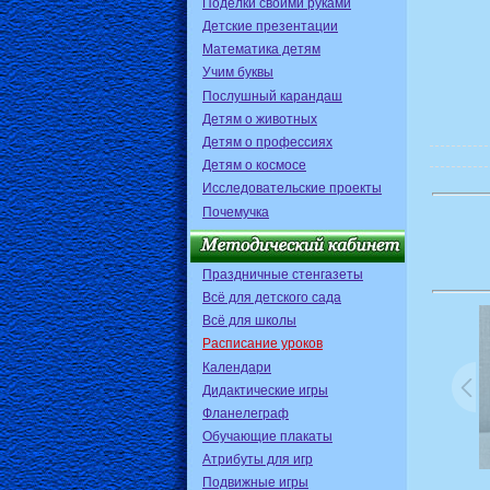
Поделки своими руками
Детские презентации
Математика детям
Учим буквы
Послушный карандаш
Детям о животных
Детям о профессиях
Детям о космосе
Исследовательские проекты
Почемучка
Праздничные стенгазеты
Всё для детского сада
Всё для школы
Расписание уроков
Календари
Дидактические игры
Фланелеграф
Обучающие плакаты
Атрибуты для игр
Подвижные игры