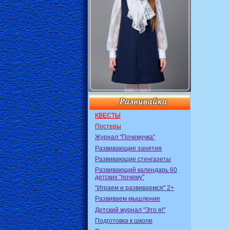
КВЕСТЫ
Постеры
Журнал "Почемучка"
Развивающие занятия
Развивающие стенгазеты
Развивающий календарь 60
детских "почему"
"Играем и развиваемся" 2+
Развиваем мышление
Детский журнал "Это я!"
Подготовка к школе