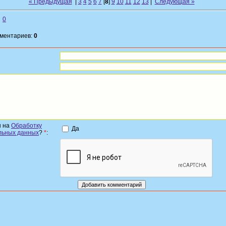
« Предыдущая
|
3
4
5
6
7
[
8
]
9
10
11
12
13
|
Следующая »
0
мментариев:
0
н на
Обработку
Да
льных данных
?
*
: