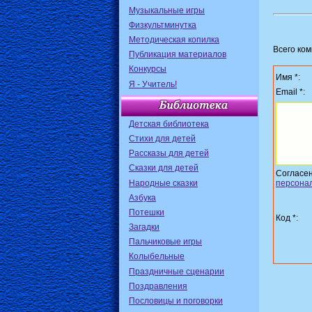
Музыкальные игры
Физкультминутка
Методическая копилка
Всего ко
Публикация материалов
Конкурсы
Имя *:
Я - Учитель!
Email *:
Детская библиотека
Стихи для детей
Рассказы для детей
Сказки для детей
Согласе
Народные сказки
персона
Азбука
Потешки
Код *:
Загадки
Пальчиковые игры
Колыбельные
Праздничные сценарии
Поздравления
Пословицы и поговорки