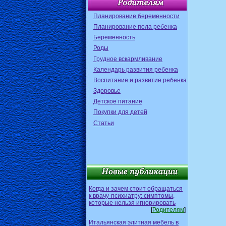
Планирование беременности
Планирование пола ребенка
Беременность
Роды
Грудное вскармливание
Календарь развития ребенка
Воспитание и развитие ребенка
Здоровье
Детское питание
Покупки для детей
Статьи
Когда и зачем стоит обращаться
к врачу-психиатру: симптомы,
которые нельзя игнорировать
[
Родителям
]
Итальянская элитная мебель в