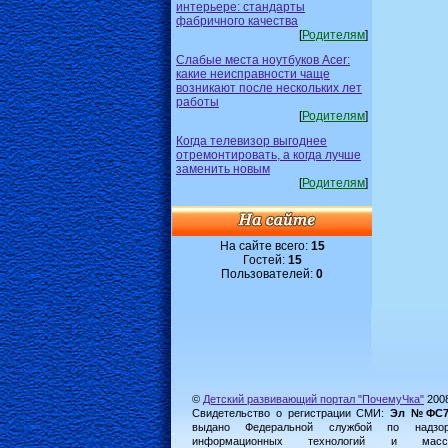
интерьере: стандарты
фабричного качества
[
Родителям
]
Слабые места ноутбуков Acer:
какие неисправности чаще
возникают после нескольких лет
работы
[
Родителям
]
Когда телевизор выгоднее
отремонтировать, а когда лучше
заменить новым
[
Родителям
]
На сайте всего:
15
Гостей:
15
Пользователей:
0
©
Детский развивающий портал "ПочемуЧка"
200
Свидетельство о регистрации СМИ:
Эл №ФС77-
выдано Федеральной службой по надз
информационных технологий и масс