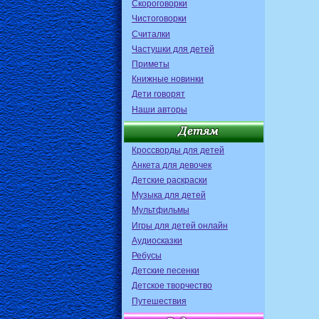
Скороговорки
Чистоговорки
Считалки
Частушки для детей
Приметы
Книжные новинки
Дети говорят
Наши авторы
Кроссворды для детей
Анкета для девочек
Детские раскраски
Музыка для детей
Мультфильмы
Игры для детей онлайн
Аудиосказки
Ребусы
Детские песенки
Детское творчество
Путешествия