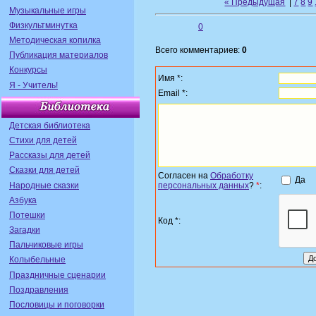
« Предыдущая
|
7
8
9
Музыкальные игры
Физкультминутка
0
Методическая копилка
Всего комментариев:
0
Публикация материалов
Конкурсы
Имя *:
Я - Учитель!
Email *:
Детская библиотека
Стихи для детей
Рассказы для детей
Сказки для детей
Согласен на
Обработку
Да
Народные сказки
персональных данных
?
*
:
Азбука
Потешки
Код *:
Загадки
Пальчиковые игры
Колыбельные
Праздничные сценарии
Поздравления
Пословицы и поговорки