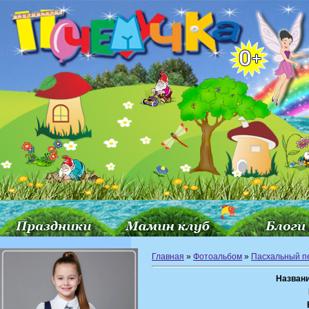
Главная
»
Фотоальбом
»
Пасхальный п
Названи