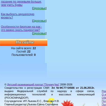
лазание по деревьям больше,
чем учить буквы
[
Здоровье
]
Как выбрать акушерскую
кровать?
[
Здоровье
]
Особенности биопсии на рак -
что важно знать пациентам?
[
Здоровье
]
На сайте всего:
22
Гостей:
22
Пользователей:
0
©
Детский развивающий портал "ПочемуЧка"
2008-2026
Свидетельство о регистрации СМИ:
Эл №ФС77-54566 от 21.06.2013г.
выдано Федеральной службой по надзору в сфере связи,
Рек
информационных технологий и массовых коммуникаций
О н
(РОСКОМНАДЗОР).
Обр
Соучредители: ИП Львова Е.С., Власова Н.В.
Пол
Главный редактор: Львова Елена Сергеевна
По