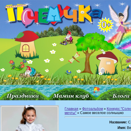
Главная
»
Фотоальбом
»
Конкурс "Сол
мечты"
» Самое веселое солнышко
Название:
С
Имя:
Ве