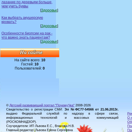
лазание по деревьям больше,
чем учить буквы
[
Здоровье
]
Как выбрать акушерскую
кровать?
[
Здоровье
]
Особенности биопсии на рак -
что важно знать пациентам?
[
Здоровье
]
На сайте всего:
10
Гостей:
10
Пользователей:
0
©
Детский развивающий портал "ПочемуЧка"
2008-2026
Свидетельство о регистрации СМИ:
Эл №ФС77-54566 от 21.06.2013г.
выдано Федеральной службой по надзору в сфере связи,
Ре
информационных технологий и массовых коммуникаций
О 
(РОСКОМНАДЗОР).
Об
Соучредители: ИП Львова Е.С., Власова Н.В.
По
Главный редактор: Львова Елена Сергеевна
По