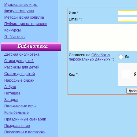
Музыкальные игры
Физкультминутка
Имя *:
Методическая копилка
Email *:
Публикация материалов
Конкурсы
Я - Учитель!
Детская библиотека
Согласен на
Обработку
Да
персональных данных
?
*
:
Стихи для детей
Рассказы для детей
Сказки для детей
Код *:
Народные сказки
Азбука
Потешки
Загадки
Пальчиковые игры
Колыбельные
Праздничные сценарии
Поздравления
Пословицы и поговорки