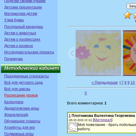
Поделки своими руками
Детские презентации
Математика детям
Учим буквы
Послушный карандаш
Детям о животных
Детям о профессиях
Детям о космосе
Исследовательские проекты
Почемучка
Праздничные стенгазеты
Всё для детского сада
« Предыдущая
|
7
8
9
10
Всё для школы
0
Расписание уроков
Календари
Всего комментариев:
1
Дидактические игры
Фланелеграф
1
Плотникова Валентина Георгиевна
[
Материал
]
(26.03.2016 22:11)
Обучающие плакаты
Моё пожелание - брать побольше
Атрибуты для игр
работу.
Подвижные игры