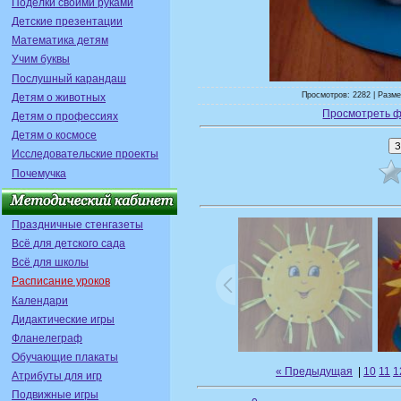
Поделки своими руками
Детские презентации
Математика детям
Учим буквы
Послушный карандаш
Просмотров: 2282 | Разме
Детям о животных
Просмотреть ф
Детям о профессиях
Детям о космосе
Исследовательские проекты
Почемучка
Праздничные стенгазеты
Всё для детского сада
Всё для школы
Расписание уроков
Календари
Дидактические игры
Фланелеграф
Обучающие плакаты
« Предыдущая
|
10
11
1
Атрибуты для игр
Подвижные игры