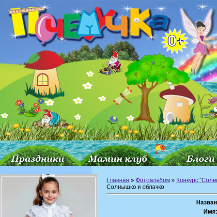
Главная
»
Фотоальбом
»
Конкурс "Сол
Солнышко и облачко
Назван
Имя