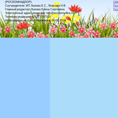
(РОСКОМНАДЗОР).
Обр
Соучредители: ИП Львова Е.С., Власова Н.В.
Пол
Главный редактор: Львова Елена Сергеевна
По
Электронный адрес редакции: info@pochemu4ka.ru
Телефон редакции: +79277797310
Информация на сайте обновлена: 08.08.2026