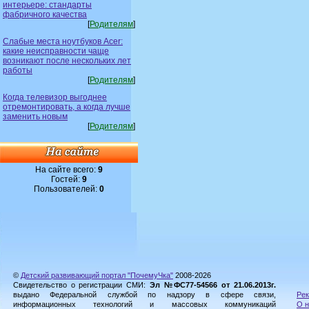
интерьере: стандарты
фабричного качества
[
Родителям
]
Слабые места ноутбуков Acer:
какие неисправности чаще
возникают после нескольких лет
работы
[
Родителям
]
Когда телевизор выгоднее
отремонтировать, а когда лучше
заменить новым
[
Родителям
]
На сайте всего:
9
Гостей:
9
Пользователей:
0
©
Детский развивающий портал "ПочемуЧка"
2008-2026
Свидетельство о регистрации СМИ:
Эл №ФС77-54566 от 21.06.2013г.
выдано Федеральной службой по надзору в сфере связи,
Рек
информационных технологий и массовых коммуникаций
О н