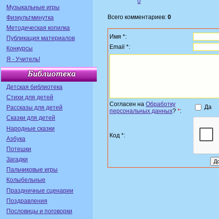
0
Музыкальные игры
Всего комментариев:
0
Физкультминутка
Методическая копилка
Имя *:
Публикация материалов
Email *:
Конкурсы
Я - Учитель!
Детская библиотека
Стихи для детей
Согласен на
Обработку
Да
Рассказы для детей
персональных данных
?
*
:
Сказки для детей
Народные сказки
Код *:
Азбука
Потешки
Загадки
Пальчиковые игры
Колыбельные
Праздничные сценарии
Поздравления
Пословицы и поговорки