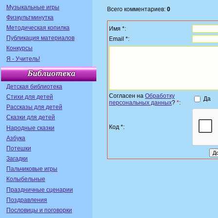
Музыкальные игры
Всего комментариев:
0
Физкультминутка
Методическая копилка
Имя *:
Публикация материалов
Email *:
Конкурсы
Я - Учитель!
Детская библиотека
Согласен на
Обработку
Стихи для детей
Да
персональных данных
?
*
:
Рассказы для детей
Сказки для детей
Код *:
Народные сказки
Азбука
Потешки
Загадки
Пальчиковые игры
Колыбельные
Праздничные сценарии
Поздравления
Пословицы и поговорки