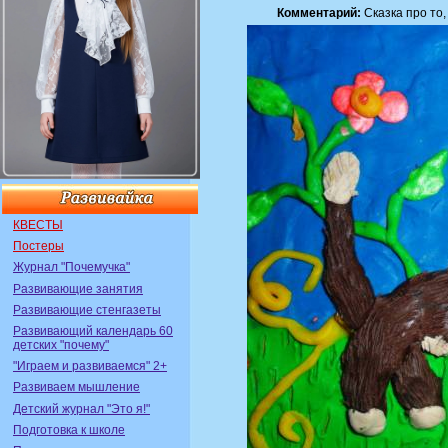
Комментарий:
Сказка про то,
КВЕСТЫ
Постеры
Журнал "Почемучка"
Развивающие занятия
Развивающие стенгазеты
Развивающий календарь 60
детских "почему"
"Играем и развиваемся" 2+
Развиваем мышление
Детский журнал "Это я!"
Подготовка к школе