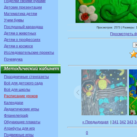
Поделки своими руками
Детские презентации
Математика детям
Учим буквы
Послушный карандаш
Просмотров: 2573 | Размеры: 1
Детям о животных
Просмотреть ф
Детям о профессиях
Детям о космосе
Исследовательские проекты
Почемучка
Праздничные стенгазеты
Всё для детского сада
Всё для школы
Расписание уроков
Календари
Дидактические игры
Фланелеграф
« Предыдущая
|
341
342
343
3
Обучающие плакаты
Атрибуты для игр
0
Подвижные игры