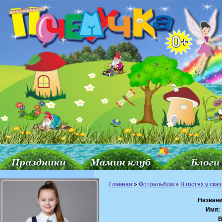
Главная
»
Фотоальбом
»
В гостях у сказ
Названи
Имя:
В