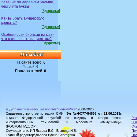
лазание по деревьям больше,
чем учить буквы
[
Здоровье
]
Как выбрать акушерскую
кровать?
[
Здоровье
]
Особенности биопсии на рак -
что важно знать пациентам?
[
Здоровье
]
На сайте всего:
6
Гостей:
6
Пользователей:
0
©
Детский развивающий портал "ПочемуЧка"
2008-2026
Свидетельство о регистрации СМИ:
Эл №ФС77-54566 от 21.06.2013г.
выдано Федеральной службой по надзору в сфере связи,
Рек
информационных технологий и массовых коммуникаций
О н
(РОСКОМНАДЗОР).
Обр
Соучредители: ИП Львова Е.С., Власова Н.В.
Пол
Главный редактор: Львова Елена Сергеевна
По