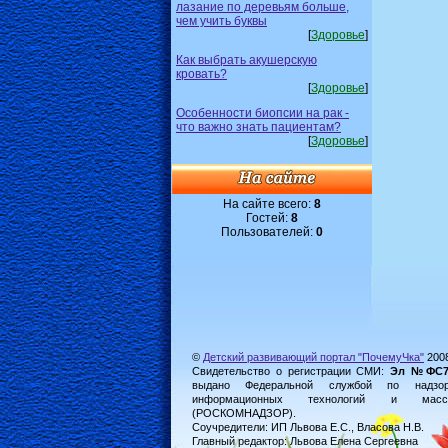
лазание по деревьям больше,
чем учить буквы
[
Здоровье
]
Как выбрать акушерскую
кровать?
[
Здоровье
]
Особенности биопсии на рак -
что важно знать пациентам?
[
Здоровье
]
На сайте всего:
8
Гостей:
8
Пользователей:
0
©
Детский развивающий портал "ПочемуЧка"
200
Свидетельство о регистрации СМИ:
Эл №ФС77-
выдано Федеральной службой по надз
информационных технологий и масс
(РОСКОМНАДЗОР).
Соучредители: ИП Львова Е.С., Власова Н.В.
Главный редактор: Львова Елена Сергеевна