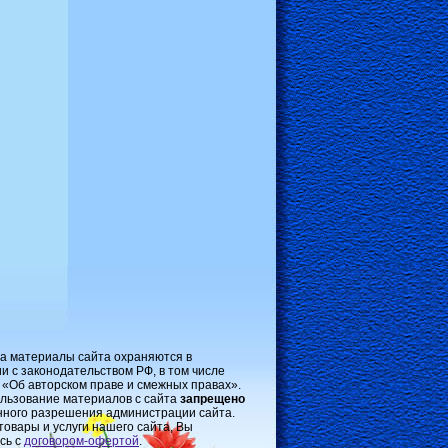
на материалы сайта охраняются в
и с законодательством РФ, в том числе
 «Об авторском праве и смежных правах».
льзование материалов с сайта
запрещено
нного разрешения администрации сайта.
товары и услуги нашего сайта, Вы
сь с
договором-oфертой
.