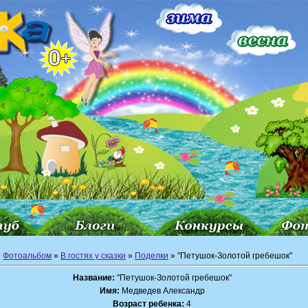
»
Фотоальбом
»
В гостях у сказки
»
Поделки
» "Петушок-Золотой гребешок"
Название:
"Петушок-Золотой гребешок"
Имя:
Медведев Александр
Возраст ребенка:
4