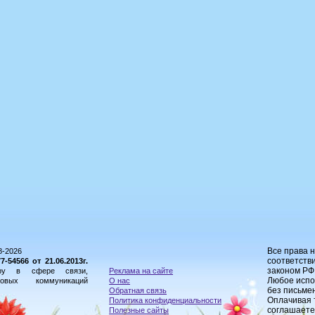
Все права 
8-2026
соответстви
54566 от 21.06.2013г.
законом РФ
ору в сфере связи,
Реклама на сайте
Любое испо
овых коммуникаций
О нас
без письме
Обратная связь
Оплачивая 
Политика конфиденциальности
соглашаете
Полезные сайты