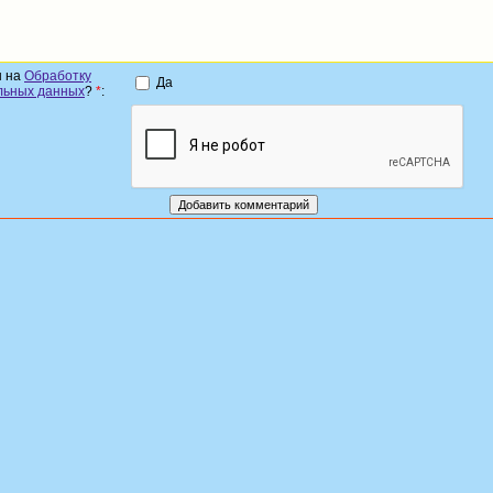
н на
Обработку
Да
льных данных
?
*
: