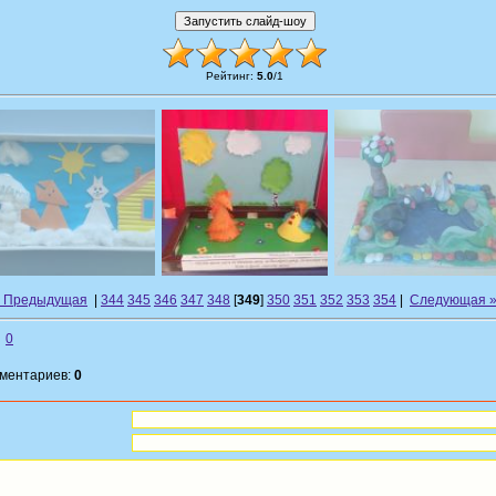
Рейтинг
:
5.0
/
1
« Предыдущая
|
344
345
346
347
348
[
349
]
350
351
352
353
354
|
Следующая 
0
мментариев:
0