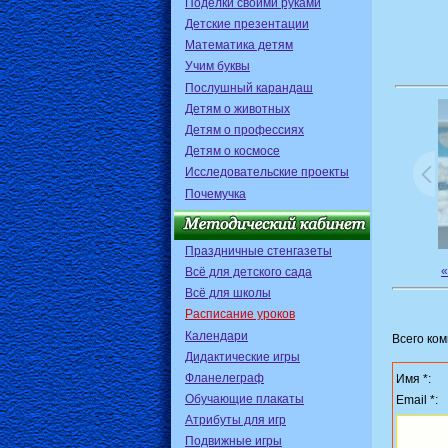
Поделки своими руками
Детские презентации
Математика детям
Учим буквы
Послушный карандаш
Детям о животных
Детям о профессиях
Детям о космосе
Исследовательские проекты
Почемучка
Праздничные стенгазеты
Всё для детского сада
Всё для школы
Расписание уроков
Календари
Всего ко
Дидактические игры
Фланелеграф
Имя *:
Обучающие плакаты
Email *:
Атрибуты для игр
Подвижные игры