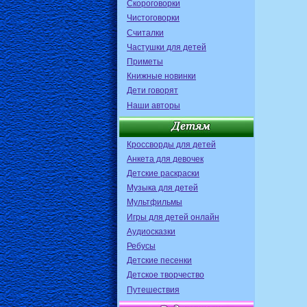
Скороговорки
Чистоговорки
Считалки
Частушки для детей
Приметы
Книжные новинки
Дети говорят
Наши авторы
Кроссворды для детей
Анкета для девочек
Детские раскраски
Музыка для детей
Мультфильмы
Игры для детей онлайн
Аудиосказки
Ребусы
Детские песенки
Детское творчество
Путешествия