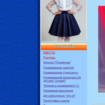
КВЕСТЫ
Постеры
Журнал "Почемучка"
Развивающие занятия
Развивающие стенгазеты
Развивающий календарь 60
детских "почему"
"Играем и развиваемся" 2+
Развиваем мышление
Детский журнал "Это я!"
Подготовка к школе