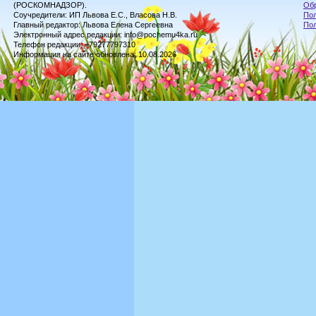
(РОСКОМНАДЗОР).
Обр
Соучредители: ИП Львова Е.С., Власова Н.В.
Пол
Главный редактор: Львова Елена Сергеевна
По
Электронный адрес редакции: info@pochemu4ka.ru
Телефон редакции: +79277797310
Информация на сайте обновлена: 10.08.2026