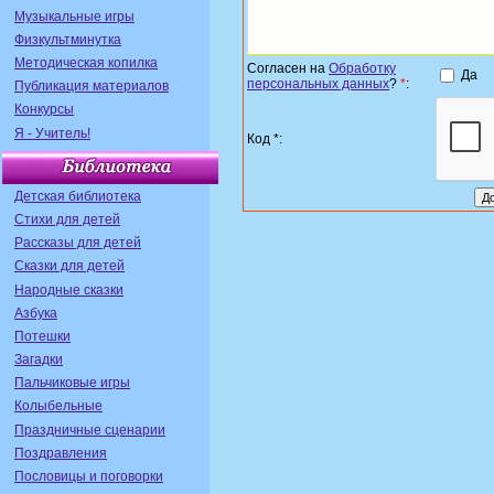
Музыкальные игры
Физкультминутка
Методическая копилка
Согласен на
Обработку
Да
персональных данных
?
*
:
Публикация материалов
Конкурсы
Я - Учитель!
Код *:
Детская библиотека
Стихи для детей
Рассказы для детей
Сказки для детей
Народные сказки
Азбука
Потешки
Загадки
Пальчиковые игры
Колыбельные
Праздничные сценарии
Поздравления
Пословицы и поговорки