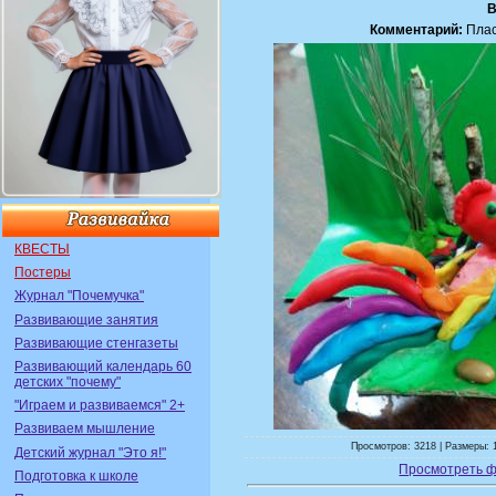
В
Комментарий:
Плас
КВЕСТЫ
Постеры
Журнал "Почемучка"
Развивающие занятия
Развивающие стенгазеты
Развивающий календарь 60
детских "почему"
"Играем и развиваемся" 2+
Развиваем мышление
Просмотров: 3218 | Размеры: 1
Детский журнал "Это я!"
Просмотреть ф
Подготовка к школе