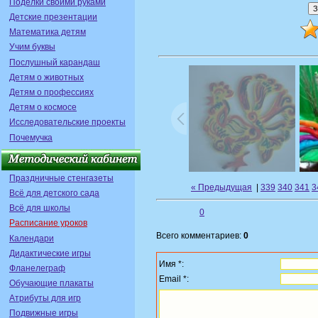
Поделки своими руками
Детские презентации
Математика детям
Учим буквы
Послушный карандаш
Детям о животных
Детям о профессиях
Детям о космосе
Исследовательские проекты
Почемучка
Праздничные стенгазеты
« Предыдущая
|
339
340
341
3
Всё для детского сада
Всё для школы
0
Расписание уроков
Всего комментариев:
0
Календари
Дидактические игры
Имя *:
Фланелеграф
Email *:
Обучающие плакаты
Атрибуты для игр
Подвижные игры