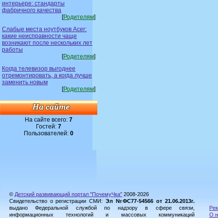
интерьере: стандарты
фабричного качества
[
Родителям
]
Слабые места ноутбуков Acer:
какие неисправности чаще
возникают после нескольких лет
работы
[
Родителям
]
Когда телевизор выгоднее
отремонтировать, а когда лучше
заменить новым
[
Родителям
]
На сайте всего:
7
Гостей:
7
Пользователей:
0
©
Детский развивающий портал "ПочемуЧка"
2008-2026
Свидетельство о регистрации СМИ:
Эл №ФС77-54566 от 21.06.2013г.
выдано Федеральной службой по надзору в сфере связи,
Рек
информационных технологий и массовых коммуникаций
О н