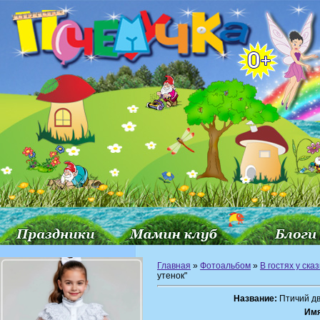
Главная
»
Фотоальбом
»
В гостях у сказ
утенок"
Название:
Птичий дв
Им