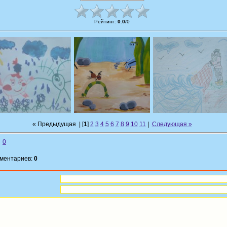
Рейтинг
:
0.0
/
0
« Предыдущая
| [
1
]
2
3
4
5
6
7
8
9
10
11
|
Следующая »
0
мментариев:
0