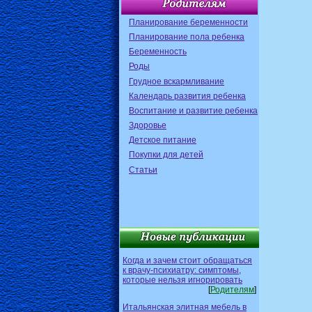
Планирование беременности
Планирование пола ребенка
Беременность
Роды
Грудное вскармливание
Календарь развития ребенка
Воспитание и развитие ребенка
Здоровье
Детское питание
Покупки для детей
Статьи
Когда и зачем стоит обращаться
к врачу-психиатру: симптомы,
которые нельзя игнорировать
[
Родителям
]
Итальянская элитная мебель в