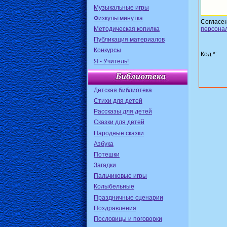
Музыкальные игры
Физкультминутка
Согласе
Методическая копилка
персона
Публикация материалов
Конкурсы
Код *:
Я - Учитель!
Детская библиотека
Стихи для детей
Рассказы для детей
Сказки для детей
Народные сказки
Азбука
Потешки
Загадки
Пальчиковые игры
Колыбельные
Праздничные сценарии
Поздравления
Пословицы и поговорки