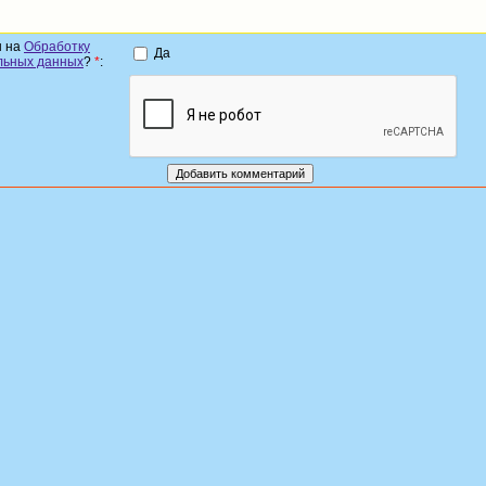
н на
Обработку
Да
льных данных
?
*
: