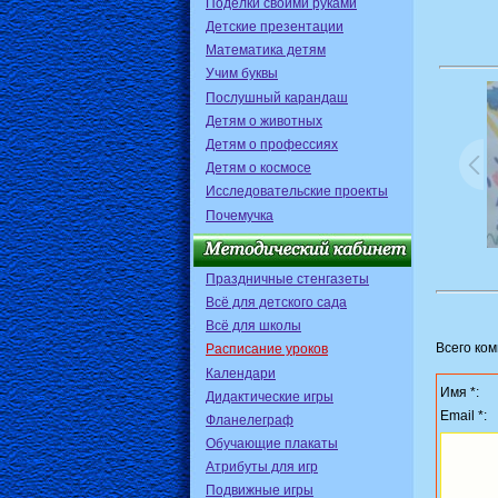
Поделки своими руками
Детские презентации
Математика детям
Учим буквы
Послушный карандаш
Детям о животных
Детям о профессиях
Детям о космосе
Исследовательские проекты
Почемучка
Праздничные стенгазеты
Всё для детского сада
Всё для школы
Всего ко
Расписание уроков
Календари
Имя *:
Дидактические игры
Email *:
Фланелеграф
Обучающие плакаты
Атрибуты для игр
Подвижные игры