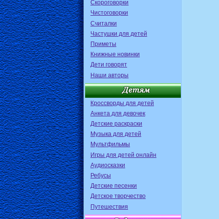
Скороговорки
Чистоговорки
Считалки
Частушки для детей
Приметы
Книжные новинки
Дети говорят
Наши авторы
Кроссворды для детей
Анкета для девочек
Детские раскраски
Музыка для детей
Мультфильмы
Игры для детей онлайн
Аудиосказки
Ребусы
Детские песенки
Детское творчество
Путешествия