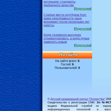
интерьере: стандарты
фабричного качества
[
Родителям
]
Слабые места ноутбуков Acer:
какие неисправности чаще
возникают после нескольких лет
работы
[
Родителям
]
Когда телевизор выгоднее
отремонтировать, а когда лучше
заменить новым
[
Родителям
]
На сайте всего:
6
Гостей:
6
Пользователей:
0
©
Детский развивающий портал "ПочемуЧка"
200
Свидетельство о регистрации СМИ:
Эл №ФС77-
выдано Федеральной службой по надз
информационных технологий и масс