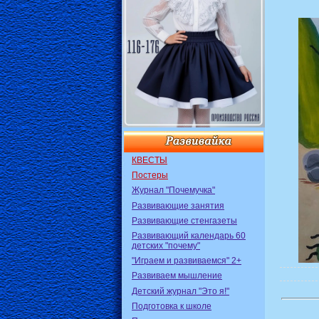
КВЕСТЫ
Постеры
Журнал "Почемучка"
Развивающие занятия
Развивающие стенгазеты
Развивающий календарь 60
детских "почему"
"Играем и развиваемся" 2+
Развиваем мышление
Детский журнал "Это я!"
Подготовка к школе