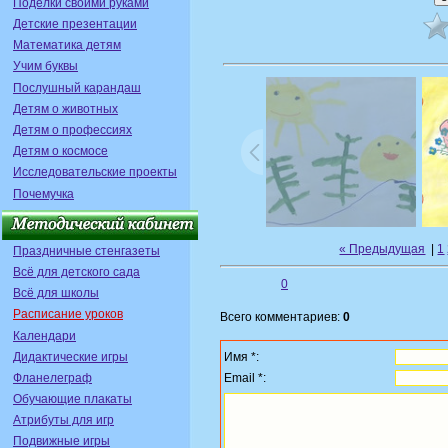
Поделки своими руками
Детские презентации
Математика детям
Учим буквы
Послушный карандаш
Детям о животных
Детям о профессиях
Детям о космосе
Исследовательские проекты
Почемучка
« Предыдущая
|
1
Праздничные стенгазеты
Всё для детского сада
0
Всё для школы
Расписание уроков
Всего комментариев:
0
Календари
Дидактические игры
Имя *:
Фланелеграф
Email *:
Обучающие плакаты
Атрибуты для игр
Подвижные игры