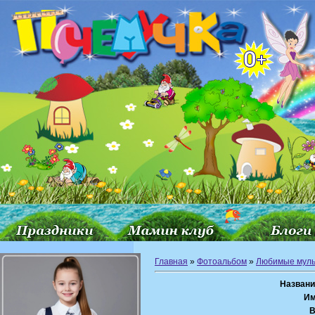
Главная
»
Фотоальбом
»
Любимые мул
Названи
Им
В