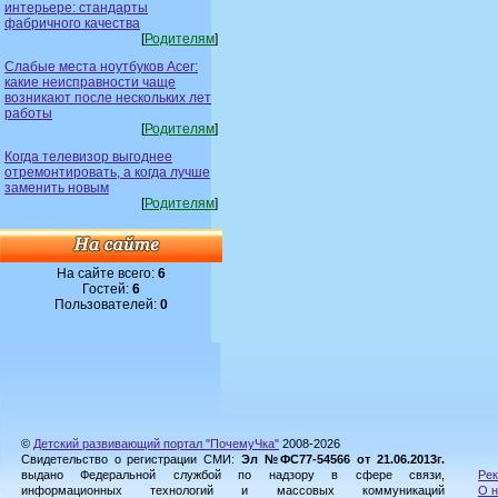
интерьере: стандарты
фабричного качества
[
Родителям
]
Слабые места ноутбуков Acer:
какие неисправности чаще
возникают после нескольких лет
работы
[
Родителям
]
Когда телевизор выгоднее
отремонтировать, а когда лучше
заменить новым
[
Родителям
]
На сайте всего:
6
Гостей:
6
Пользователей:
0
©
Детский развивающий портал "ПочемуЧка"
2008-2026
Свидетельство о регистрации СМИ:
Эл №ФС77-54566 от 21.06.2013г.
выдано Федеральной службой по надзору в сфере связи,
Рек
информационных технологий и массовых коммуникаций
О н