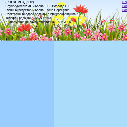
(РОСКОМНАДЗОР).
Обр
Соучредители: ИП Львова Е.С., Власова Н.В.
Пол
Главный редактор: Львова Елена Сергеевна
По
Электронный адрес редакции: info@pochemu4ka.ru
Телефон редакции: +79277797310
Информация на сайте обновлена: 07.08.2026