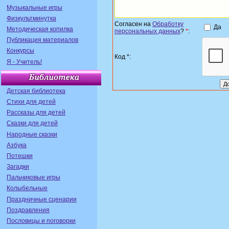
Музыкальные игры
Физкультминутка
Согласен на
Обработку
Да
Методическая копилка
персональных данных
?
*
:
Публикация материалов
Конкурсы
Код *:
Я - Учитель!
Детская библиотека
Стихи для детей
Рассказы для детей
Сказки для детей
Народные сказки
Азбука
Потешки
Загадки
Пальчиковые игры
Колыбельные
Праздничные сценарии
Поздравления
Пословицы и поговорки