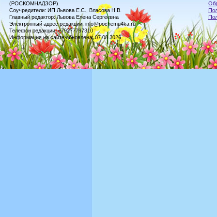
(РОСКОМНАДЗОР).
Обр
Соучредители: ИП Львова Е.С., Власова Н.В.
Пол
Главный редактор: Львова Елена Сергеевна
По
Электронный адрес редакции: info@pochemu4ka.ru
Телефон редакции: +79277797310
Информация на сайте обновлена: 07.08.2026