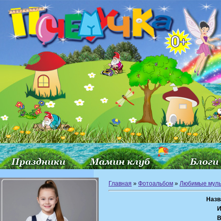
Главная
»
Фотоальбом
»
Любимые мул
Назв
И
В