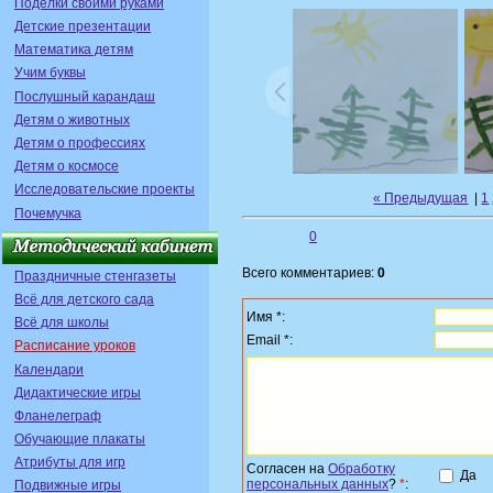
Поделки своими руками
Детские презентации
Математика детям
Учим буквы
Послушный карандаш
Детям о животных
Детям о профессиях
Детям о космосе
Исследовательские проекты
« Предыдущая
|
1
Почемучка
0
Всего комментариев:
0
Праздничные стенгазеты
Всё для детского сада
Имя *:
Всё для школы
Email *:
Расписание уроков
Календари
Дидактические игры
Фланелеграф
Обучающие плакаты
Атрибуты для игр
Согласен на
Обработку
Да
персональных данных
?
*
:
Подвижные игры