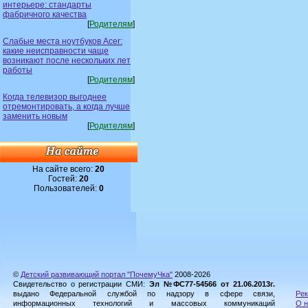
интерьере: стандарты
фабричного качества
[
Родителям
]
Слабые места ноутбуков Acer:
какие неисправности чаще
возникают после нескольких лет
работы
[
Родителям
]
Когда телевизор выгоднее
отремонтировать, а когда лучше
заменить новым
[
Родителям
]
На сайте всего:
20
Гостей:
20
Пользователей:
0
©
Детский развивающий портал "ПочемуЧка"
2008-2026
Свидетельство о регистрации СМИ:
Эл №ФС77-54566 от 21.06.2013г.
выдано Федеральной службой по надзору в сфере связи,
Рек
информационных технологий и массовых коммуникаций
О н