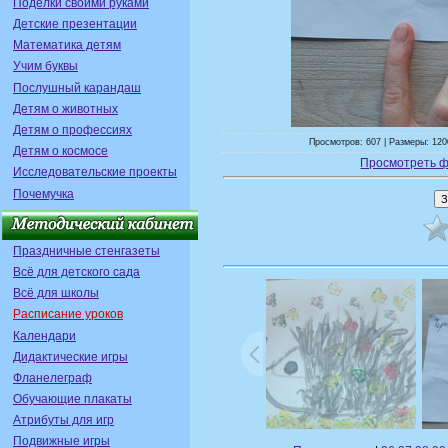
Поделки своими руками
Детские презентации
Математика детям
Учим буквы
Послушный карандаш
Детям о животных
Детям о профессиях
Просмотров: 607 | Размеры: 120
Детям о космосе
Просмотреть ф
Исследовательские проекты
Почемучка
Праздничные стенгазеты
Всё для детского сада
Всё для школы
Расписание уроков
Календари
Дидактические игры
Фланелеграф
Обучающие плакаты
Атрибуты для игр
Подвижные игры