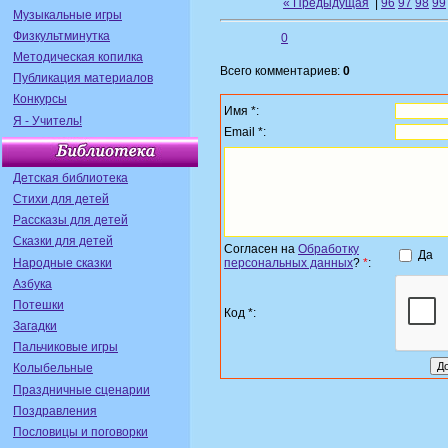
« Предыдущая
|
96
97
98
99
Музыкальные игры
Физкультминутка
0
Методическая копилка
Всего комментариев:
0
Публикация материалов
Конкурсы
Имя *:
Я - Учитель!
Email *:
Детская библиотека
Стихи для детей
Рассказы для детей
Сказки для детей
Согласен на
Обработку
Да
Народные сказки
персональных данных
?
*
:
Азбука
Потешки
Код *:
Загадки
Пальчиковые игры
Колыбельные
Праздничные сценарии
Поздравления
Пословицы и поговорки