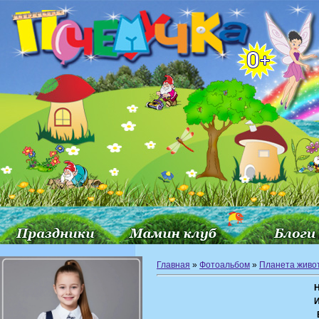
Главная
»
Фотоальбом
»
Планета живо
Н