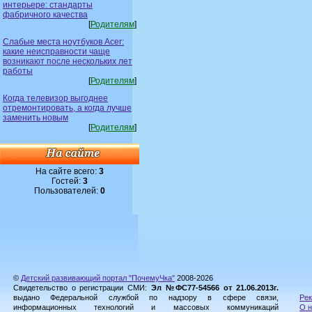
интерьере: стандарты
фабричного качества
[
Родителям
]
Слабые места ноутбуков Acer:
какие неисправности чаще
возникают после нескольких лет
работы
[
Родителям
]
Когда телевизор выгоднее
отремонтировать, а когда лучше
заменить новым
[
Родителям
]
На сайте всего:
3
Гостей:
3
Пользователей:
0
©
Детский развивающий портал "ПочемуЧка"
2008-2026
Свидетельство о регистрации СМИ:
Эл №ФС77-54566 от 21.06.2013г.
выдано Федеральной службой по надзору в сфере связи,
Рек
информационных технологий и массовых коммуникаций
О н