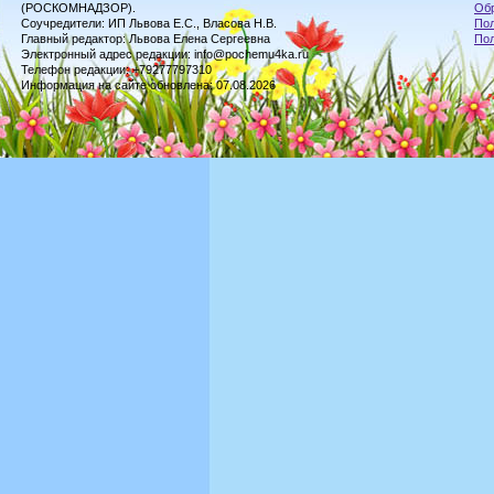
(РОСКОМНАДЗОР).
Обр
Соучредители: ИП Львова Е.С., Власова Н.В.
Пол
Главный редактор: Львова Елена Сергеевна
По
Электронный адрес редакции: info@pochemu4ka.ru
Телефон редакции: +79277797310
Информация на сайте обновлена: 07.08.2026