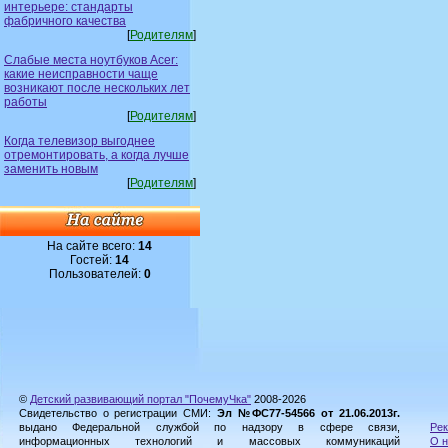
интерьере: стандарты
фабричного качества
[
Родителям
]
Слабые места ноутбуков Acer:
какие неисправности чаще
возникают после нескольких лет
работы
[
Родителям
]
Когда телевизор выгоднее
отремонтировать, а когда лучше
заменить новым
[
Родителям
]
На сайте всего:
14
Гостей:
14
Пользователей:
0
©
Детский развивающий портал "ПочемуЧка"
2008-2026
Свидетельство о регистрации СМИ:
Эл №ФС77-54566 от 21.06.2013г.
выдано Федеральной службой по надзору в сфере связи,
Рек
информационных технологий и массовых коммуникаций
О н