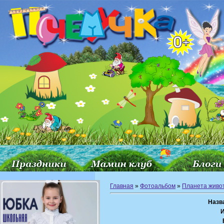
Главная
»
Фотоальбом
»
Планета живо
Назв