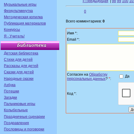
« Предыдущая
|
98
99
100
10
Музыкальные игры
Физкультминутка
0
Методическая копилка
Всего комментариев:
0
Публикация материалов
Конкурсы
Имя *:
Я - Учитель!
Email *:
Детская библиотека
Стихи для детей
Рассказы для детей
Сказки для детей
Согласен на
Обработку
Да
Народные сказки
персональных данных
?
*
:
Азбука
Потешки
Код *:
Загадки
Пальчиковые игры
Колыбельные
Праздничные сценарии
Поздравления
Пословицы и поговорки