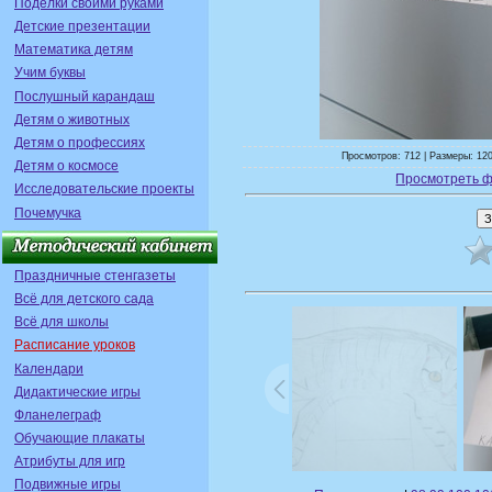
Поделки своими руками
Детские презентации
Математика детям
Учим буквы
Послушный карандаш
Детям о животных
Детям о профессиях
Просмотров: 712 | Размеры: 120
Детям о космосе
Просмотреть ф
Исследовательские проекты
Почемучка
Праздничные стенгазеты
Всё для детского сада
Всё для школы
Расписание уроков
Календари
Дидактические игры
Фланелеграф
Обучающие плакаты
Атрибуты для игр
Подвижные игры