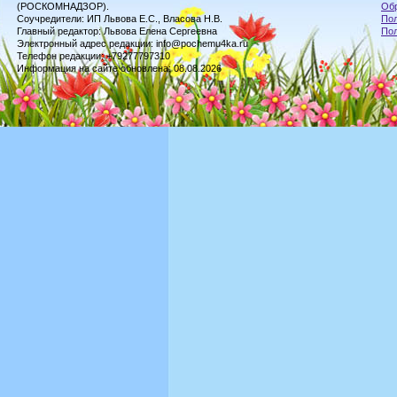
(РОСКОМНАДЗОР).
Обр
Соучредители: ИП Львова Е.С., Власова Н.В.
Пол
Главный редактор: Львова Елена Сергеевна
По
Электронный адрес редакции: info@pochemu4ka.ru
Телефон редакции: +79277797310
Информация на сайте обновлена: 08.08.2026