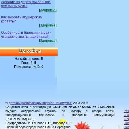
лазание по деревьям больше,
чем учить буквы
[
Здоровье
]
Как выбрать акушерскую
кровать?
[
Здоровье
]
Особенности биопсии на рак -
что важно знать пациентам?
[
Здоровье
]
На сайте всего:
5
Гостей:
5
Пользователей:
0
©
Детский развивающий портал "ПочемуЧка"
2008-2026
Свидетельство о регистрации СМИ:
Эл №ФС77-54566 от 21.06.2013г.
выдано Федеральной службой по надзору в сфере связи,
Рек
информационных технологий и массовых коммуникаций
О н
(РОСКОМНАДЗОР).
Обр
Соучредители: ИП Львова Е.С., Власова Н.В.
Пол
Главный редактор: Львова Елена Сергеевна
По