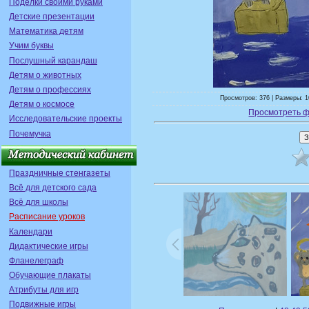
Поделки своими руками
Детские презентации
Математика детям
Учим буквы
Послушный карандаш
Детям о животных
Детям о профессиях
Просмотров: 376 | Размеры: 1
Детям о космосе
Просмотреть ф
Исследовательские проекты
Почемучка
Праздничные стенгазеты
Всё для детского сада
Всё для школы
Расписание уроков
Календари
Дидактические игры
Фланелеграф
Обучающие плакаты
Атрибуты для игр
Подвижные игры