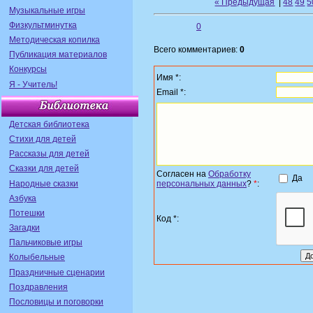
« Предыдущая
|
48
49
5
Музыкальные игры
Физкультминутка
0
Методическая копилка
Всего комментариев:
0
Публикация материалов
Конкурсы
Имя *:
Я - Учитель!
Email *:
Детская библиотека
Стихи для детей
Рассказы для детей
Сказки для детей
Согласен на
Обработку
Да
Народные сказки
персональных данных
?
*
:
Азбука
Потешки
Код *:
Загадки
Пальчиковые игры
Колыбельные
Праздничные сценарии
Поздравления
Пословицы и поговорки