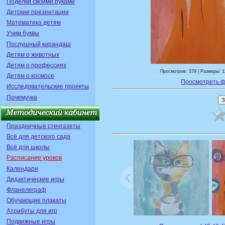
Поделки своими руками
Детские презентации
Математика детям
Учим буквы
Послушный карандаш
Детям о животных
Детям о профессиях
Просмотров: 379 | Размеры: 1
Детям о космосе
Просмотреть ф
Исследовательские проекты
Почемучка
Праздничные стенгазеты
Всё для детского сада
Всё для школы
Расписание уроков
Календари
Дидактические игры
Фланелеграф
Обучающие плакаты
Атрибуты для игр
Подвижные игры