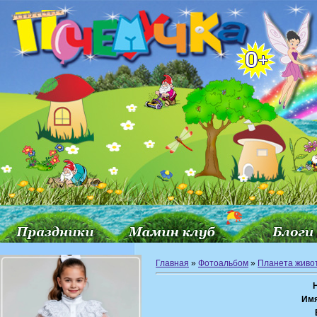
Главная
»
Фотоальбом
»
Планета живо
Им