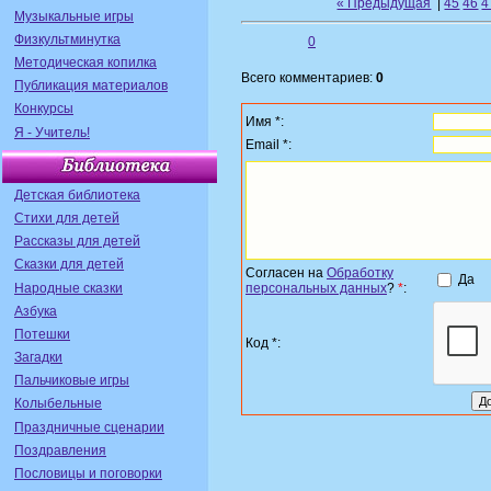
« Предыдущая
|
45
46
4
Музыкальные игры
Физкультминутка
0
Методическая копилка
Всего комментариев:
0
Публикация материалов
Конкурсы
Имя *:
Я - Учитель!
Email *:
Детская библиотека
Стихи для детей
Рассказы для детей
Сказки для детей
Согласен на
Обработку
Да
Народные сказки
персональных данных
?
*
:
Азбука
Потешки
Код *:
Загадки
Пальчиковые игры
Колыбельные
Праздничные сценарии
Поздравления
Пословицы и поговорки