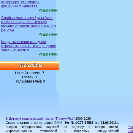
интерьере: стандарты
фабричного качества
[
Родителям
]
Слабые места ноутбуков Acer:
какие неисправности чаще
возникают после нескольких лет
работы
[
Родителям
]
Когда телевизор выгоднее
отремонтировать, а когда лучше
заменить новым
[
Родителям
]
На сайте всего:
7
Гостей:
7
Пользователей:
0
©
Детский развивающий портал "ПочемуЧка"
2008-2026
Свидетельство о регистрации СМИ:
Эл №ФС77-54566 от 21.06.2013г.
выдано Федеральной службой по надзору в сфере связи,
Рек
информационных технологий и массовых коммуникаций
О н