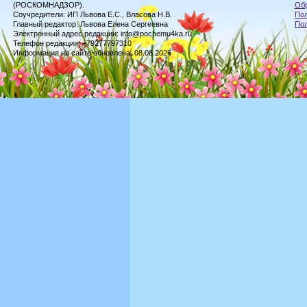
(РОСКОМНАДЗОР).
Обр
Соучредители: ИП Львова Е.С., Власова Н.В.
Пол
Главный редактор: Львова Елена Сергеевна
По
Электронный адрес редакции: info@pochemu4ka.ru
Телефон редакции: +79277797310
Информация на сайте обновлена: 08.08.2026