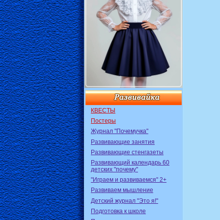
КВЕСТЫ
Постеры
Журнал "Почемучка"
Развивающие занятия
Развивающие стенгазеты
Развивающий календарь 60
детских "почему"
"Играем и развиваемся" 2+
Развиваем мышление
Детский журнал "Это я!"
Подготовка к школе