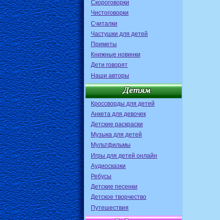
Скороговорки
Чистоговорки
Считалки
Частушки для детей
Приметы
Книжные новинки
Дети говорят
Наши авторы
Кроссворды для детей
Анкета для девочек
Детские раскраски
Музыка для детей
Мультфильмы
Игры для детей онлайн
Аудиосказки
Ребусы
Детские песенки
Детское творчество
Путешествия