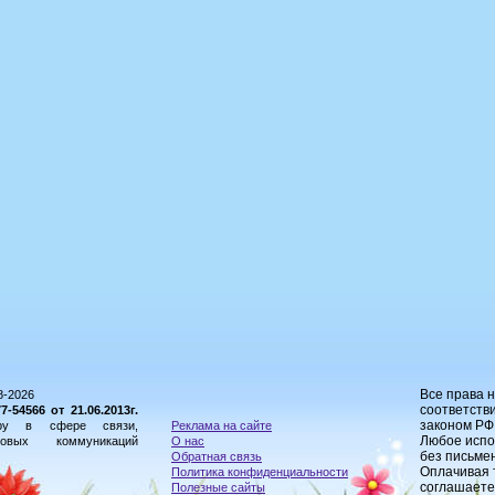
Все права 
8-2026
соответстви
54566 от 21.06.2013г.
законом РФ
ору в сфере связи,
Реклама на сайте
Любое испо
овых коммуникаций
О нас
без письме
Обратная связь
Оплачивая 
Политика конфиденциальности
соглашаете
Полезные сайты