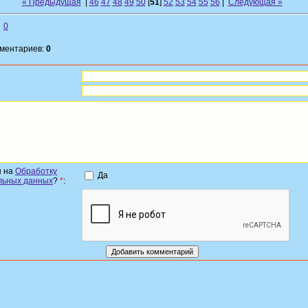
« Предыдущая
|
46
47
48
49
50
[
51
]
52
53
54
55
56
|
Следующая »
0
мментариев:
0
н на
Обработку
Да
льных данных
?
*
: