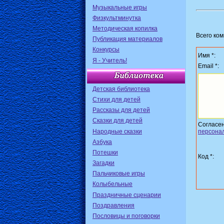
Музыкальные игры
Физкультминутка
Методическая копилка
Всего ко
Публикация материалов
Конкурсы
Имя *:
Я - Учитель!
Email *:
Детская библиотека
Стихи для детей
Рассказы для детей
Сказки для детей
Согласе
Народные сказки
персона
Азбука
Потешки
Код *:
Загадки
Пальчиковые игры
Колыбельные
Праздничные сценарии
Поздравления
Пословицы и поговорки