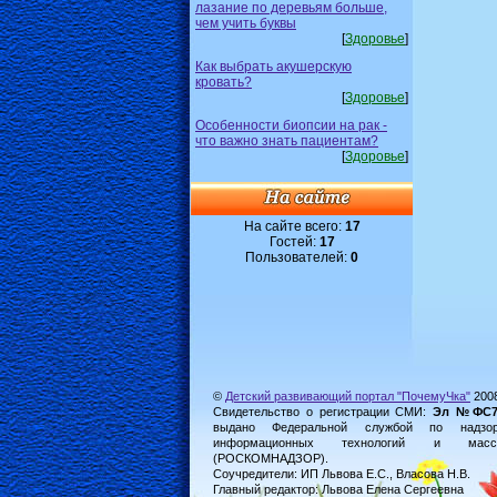
лазание по деревьям больше,
чем учить буквы
[
Здоровье
]
Как выбрать акушерскую
кровать?
[
Здоровье
]
Особенности биопсии на рак -
что важно знать пациентам?
[
Здоровье
]
На сайте всего:
17
Гостей:
17
Пользователей:
0
©
Детский развивающий портал "ПочемуЧка"
200
Свидетельство о регистрации СМИ:
Эл №ФС77-
выдано Федеральной службой по надз
информационных технологий и масс
(РОСКОМНАДЗОР).
Соучредители: ИП Львова Е.С., Власова Н.В.
Главный редактор: Львова Елена Сергеевна