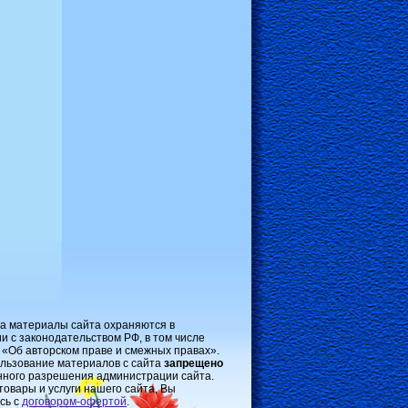
на материалы сайта охраняются в
и с законодательством РФ, в том числе
 «Об авторском праве и смежных правах».
льзование материалов с сайта
запрещено
нного разрешения администрации сайта.
товары и услуги нашего сайта, Вы
сь с
договором-oфертой
.