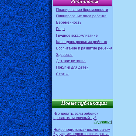
Планирование беременности
Планирование пола ребенка
Беременность
Роды
Грудное вскармливание
Календарь развития ребенка
Воспитание и развитие ребенка
Здоровье
Детское питание
Покупки для детей
Статьи
Что делать, если ребёнок
проглотил молочный зуб
[
Здоровье
]
Нейроподготовка к школе: зачем
будущему первоклашке играть в