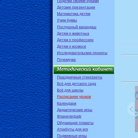
Поделки своими руками
Детские презентации
Математика детям
Учим буквы
Послушный карандаш
Детям о животных
Детям о профессиях
Детям о космосе
Исследовательские проекты
Почемучка
Праздничные стенгазеты
Всё для детского сада
Всё для школы
Расписание уроков
Календари
Дидактические игры
Фланелеграф
Обучающие плакаты
Атрибуты для игр
Подвижные игры