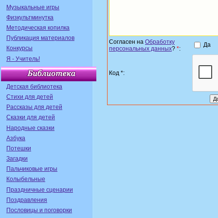
Музыкальные игры
Физкультминутка
Методическая копилка
Публикация материалов
Согласен на
Обработку
Да
Конкурсы
персональных данных
?
*
:
Я - Учитель!
Код *:
Детская библиотека
Стихи для детей
Рассказы для детей
Сказки для детей
Народные сказки
Азбука
Потешки
Загадки
Пальчиковые игры
Колыбельные
Праздничные сценарии
Поздравления
Пословицы и поговорки