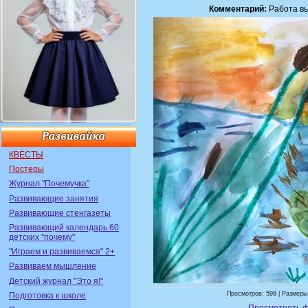
Комментарий:
Работа вы
КВЕСТЫ
Постеры
Журнал "Почемучка"
Развивающие занятия
Развивающие стенгазеты
Развивающий календарь 60
детских "почему"
"Играем и развиваемся" 2+
Развиваем мышление
Детский журнал "Это я!"
Просмотров: 598 | Размеры:
Подготовка к школе