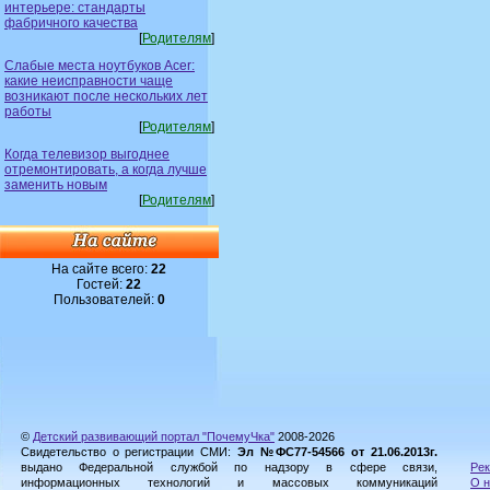
интерьере: стандарты
фабричного качества
[
Родителям
]
Слабые места ноутбуков Acer:
какие неисправности чаще
возникают после нескольких лет
работы
[
Родителям
]
Когда телевизор выгоднее
отремонтировать, а когда лучше
заменить новым
[
Родителям
]
На сайте всего:
22
Гостей:
22
Пользователей:
0
©
Детский развивающий портал "ПочемуЧка"
2008-2026
Свидетельство о регистрации СМИ:
Эл №ФС77-54566 от 21.06.2013г.
выдано Федеральной службой по надзору в сфере связи,
Рек
информационных технологий и массовых коммуникаций
О н