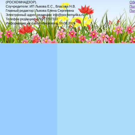
(РОСКОМНАДЗОР).
Обр
Соучредители: ИП Львова Е.С., Власова Н.В.
Пол
Главный редактор: Львова Елена Сергеевна
По
Электронный адрес редакции: info@pochemu4ka.ru
Телефон редакции: +79277797310
Информация на сайте обновлена: 09.08.2026