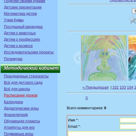
Просмотреть 
Поделки своими руками
Детские презентации
Математика детям
Учим буквы
Послушный карандаш
Детям о животных
Детям о профессиях
Детям о космосе
Исследовательские проекты
Почемучка
Праздничные стенгазеты
Всё для детского сада
« Предыдущая
|
102
103
104
Всё для школы
Расписание уроков
0
Календари
Всего комментариев:
0
Дидактические игры
Фланелеграф
Имя *:
Обучающие плакаты
Email *:
Атрибуты для игр
Подвижные игры