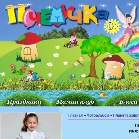
Главная
»
Фотоальбом
»
Планета живо
Н
Имя: