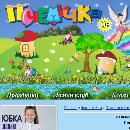
Главная
»
Фотоальбом
»
Планета живо
Названи
Им