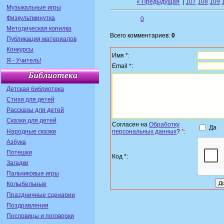
« Предыдущая
|
107
108
109
Музыкальные игры
Физкультминутка
0
Методическая копилка
Всего комментариев:
0
Публикация материалов
Конкурсы
Имя *:
Я - Учитель!
Email *:
Детская библиотека
Стихи для детей
Рассказы для детей
Сказки для детей
Согласен на
Обработку
Да
Народные сказки
персональных данных
?
*
:
Азбука
Потешки
Код *:
Загадки
Пальчиковые игры
Колыбельные
Праздничные сценарии
Поздравления
Пословицы и поговорки