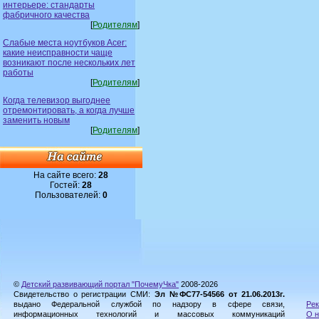
интерьере: стандарты
фабричного качества
[
Родителям
]
Слабые места ноутбуков Acer:
какие неисправности чаще
возникают после нескольких лет
работы
[
Родителям
]
Когда телевизор выгоднее
отремонтировать, а когда лучше
заменить новым
[
Родителям
]
На сайте всего:
28
Гостей:
28
Пользователей:
0
©
Детский развивающий портал "ПочемуЧка"
2008-2026
Свидетельство о регистрации СМИ:
Эл №ФС77-54566 от 21.06.2013г.
выдано Федеральной службой по надзору в сфере связи,
Рек
информационных технологий и массовых коммуникаций
О н