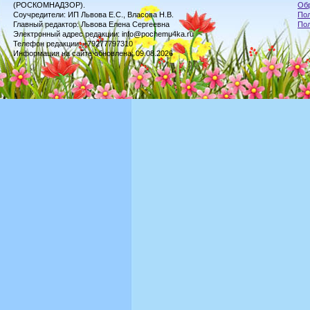
(РОСКОМНАДЗОР).
Обр
Соучредители: ИП Львова Е.С., Власова Н.В.
Пол
Главный редактор: Львова Елена Сергеевна
По
Электронный адрес редакции: info@pochemu4ka.ru
Телефон редакции: +79277797310
Информация на сайте обновлена: 09.08.2026