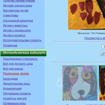
Поделки своими руками
Детские презентации
Математика детям
Учим буквы
Послушный карандаш
Детям о животных
Детям о профессиях
Просмотров: 718 | Размеры
Детям о космосе
Просмотреть ф
Исследовательские проекты
Почемучка
Праздничные стенгазеты
Всё для детского сада
Всё для школы
Расписание уроков
Календари
Дидактические игры
Фланелеграф
Обучающие плакаты
Атрибуты для игр
Подвижные игры