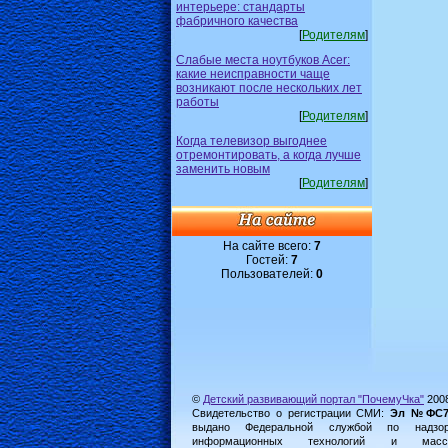
интерьере: стандарты
фабричного качества
[
Родителям
]
Слабые места ноутбуков Acer:
какие неисправности чаще
возникают после нескольких лет
работы
[
Родителям
]
Когда телевизор выгоднее
отремонтировать, а когда лучше
заменить новым
[
Родителям
]
На сайте всего:
7
Гостей:
7
Пользователей:
0
©
Детский развивающий портал "ПочемуЧка"
200
Свидетельство о регистрации СМИ:
Эл №ФС77-
выдано Федеральной службой по надз
информационных технологий и масс