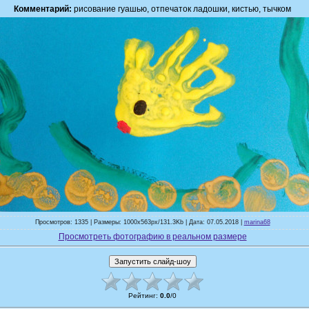
Комментарий:
рисование гуашью, отпечаток ладошки, кистью, тычком
Просмотров: 1335 | Размеры: 1000x563px/131.3Kb | Дата: 07.05.2018 |
marina68
Просмотреть фотографию в реальном размере
Рейтинг
:
0.0
/
0