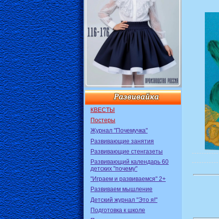
КВЕСТЫ
Постеры
Журнал "Почемучка"
Развивающие занятия
Развивающие стенгазеты
Развивающий календарь 60
детских "почему"
"Играем и развиваемся" 2+
Развиваем мышление
Детский журнал "Это я!"
Подготовка к школе