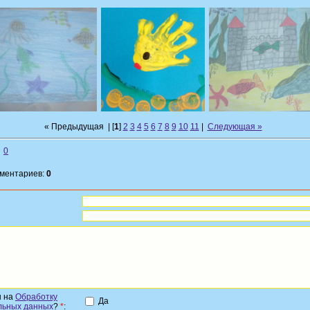
« Предыдущая
| [
1
]
2
3
4
5
6
7
8
9
10
11
|
Следующая »
0
мментариев:
0
н на
Обработку
Да
льных данных
?
*
: