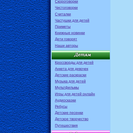
Скороговорки
Чистоговорки
Считалки
Частушки для детей
Приметы
Книжные новинки
Дети говорят
Наши авторы
Кроссворды для детей
Анкета для девочек
Детские раскраски
Музыка для детей
Мультфильмы
Игры для детей онлайн
Аудиосказки
Ребусы
Детские песенки
Детское творчество
Путешествия