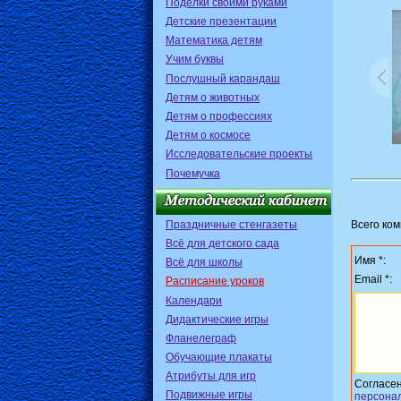
Поделки своими руками
Детские презентации
Математика детям
Учим буквы
Послушный карандаш
Детям о животных
Детям о профессиях
Детям о космосе
Исследовательские проекты
Почемучка
Праздничные стенгазеты
Всего ко
Всё для детского сада
Имя *:
Всё для школы
Email *:
Расписание уроков
Календари
Дидактические игры
Фланелеграф
Обучающие плакаты
Атрибуты для игр
Согласе
Подвижные игры
персона