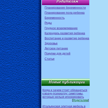
Планирование беременности
Планирование пола ребенка
Беременность
Роды
Грудное вскармливание
Календарь развития ребенка
Воспитание и развитие ребенка
Здоровье
Детское питание
Покупки для детей
Статьи
Когда и зачем стоит обращаться
к врачу-психиатру: симптомы,
которые нельзя игнорировать
[
Родителям
]
Итальянская элитная мебель в