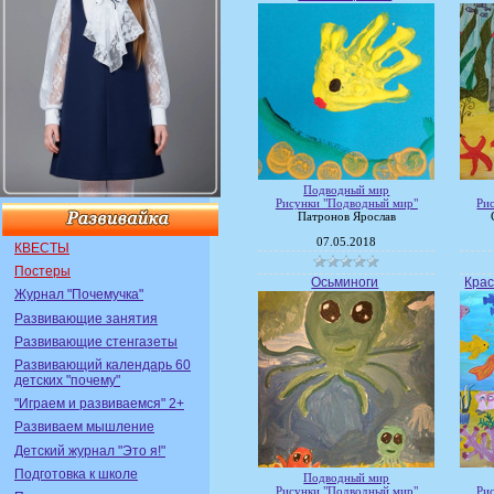
Подводный мир
Рисунки "Подводный мир"
Ри
Патронов Ярослав
07.05.2018
КВЕСТЫ
Постеры
Осьминоги
Крас
Журнал "Почемучка"
Развивающие занятия
Развивающие стенгазеты
Развивающий календарь 60
детских "почему"
"Играем и развиваемся" 2+
Развиваем мышление
Детский журнал "Это я!"
Подготовка к школе
Подводный мир
Рисунки "Подводный мир"
Ри