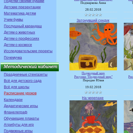
Поделки своими руками
Подмаркова Анна
Детские презентации
28.02.2018
Математика детям
Учим буквы
Затонувший сундук
Послушный карандаш
Детям о животных
Детям о профессиях
Детям о космосе
Исследовательские проекты
Почемучка
Подводный мир
Праздничные стенгазеты
Рисунки "Подводный мир"
Ри
Всё для детского сада
Передне Юлия
Всё для школы
19.02.2018
Расписание уроков
На черепахе
Календари
Дидактические игры
Фланелеграф
Обучающие плакаты
Атрибуты для игр
Подвижные игры