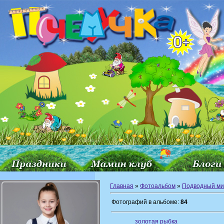
Главная
»
Фотоальбом
»
Подводный ми
Фотографий в альбоме:
84
золотая рыбка