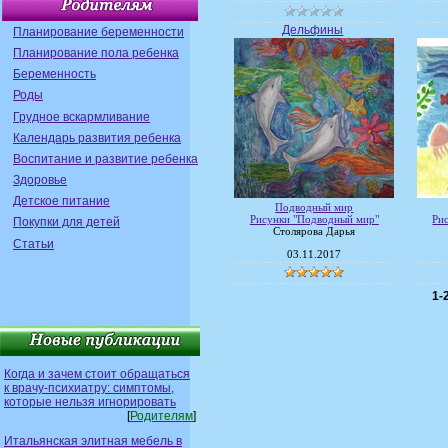
Дельфины
Планирование беременности
Планирование пола ребенка
Беременность
Роды
Грудное вскармливание
Календарь развития ребенка
Воспитание и развитие ребенка
Здоровье
Детское питание
Подводный мир
Рисунки "Подводный мир"
Ри
Покупки для детей
Столярова Дарья
Статьи
03.11.2017
1-
Когда и зачем стоит обращаться
к врачу-психиатру: симптомы,
которые нельзя игнорировать
[
Родителям
]
Итальянская элитная мебель в