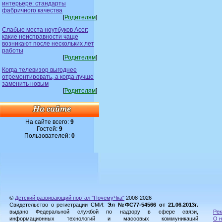
интерьере: стандарты
фабричного качества
[
Родителям
]
Слабые места ноутбуков Acer:
какие неисправности чаще
возникают после нескольких лет
работы
[
Родителям
]
Когда телевизор выгоднее
отремонтировать, а когда лучше
заменить новым
[
Родителям
]
На сайте всего:
9
Гостей:
9
Пользователей:
0
©
Детский развивающий портал "ПочемуЧка"
2008-2026
Свидетельство о регистрации СМИ:
Эл №ФС77-54566 от 21.06.2013г.
выдано Федеральной службой по надзору в сфере связи,
Рек
информационных технологий и массовых коммуникаций
О н