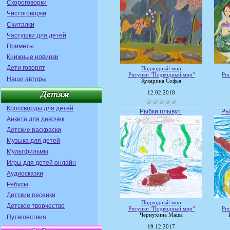
Скороговорки
Чистоговорки
Считалки
Частушки для детей
Приметы
Книжные новинки
Дети говорят
Подводный мир
Рисунки "Подводный мир"
Ри
Наши авторы
Кукарина Софья
12.02.2018
Кроссворды для детей
Рыбки плывут.
Ры
Анкета для девочек
Детские раскраски
Музыка для детей
Мультфильмы
Игры для детей онлайн
Аудиосказки
Ребусы
Детские песенки
Подводный мир
Детское творчество
Рисунки "Подводный мир"
Ри
Чернухина Маша
Путешествия
19.12.2017