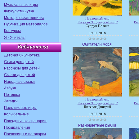
Музыкальные игры
Физкультминутка
Методическая копилка
Подводный мир
Рисунки "Подводный мир"
Ри
Публикация материалов
Супрун Полина
Конкурсы
19.02.2018
Я - Учитель!
Обитатели моря
Детская библиотека
Стихи для детей
Рассказы для детей
Сказки для детей
Народные сказки
Азбука
Потешки
Подводный мир
Загадки
Рисунки "Подводный мир"
Ри
Близнюк Дмитрий
Пальчиковые игры
Колыбельные
19.02.2018
Праздничные сценарии
Разноцветные рыбки
Поздравления
Пословицы и поговорки