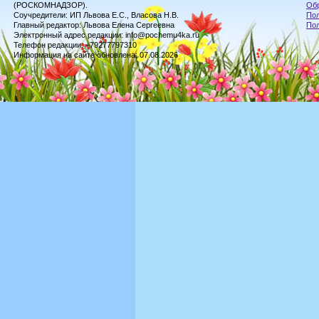
(РОСКОМНАДЗОР).
Обр
Соучредители: ИП Львова Е.С., Власова Н.В.
Пол
Главный редактор: Львова Елена Сергеевна
По
Электронный адрес редакции: info@pochemu4ka.ru
Телефон редакции: +79277797310
Информация на сайте обновлена: 07.08.2026