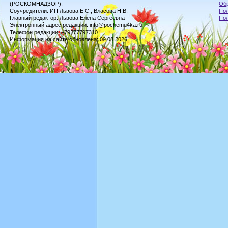
(РОСКОМНАДЗОР).
Обр
Соучредители: ИП Львова Е.С., Власова Н.В.
Пол
Главный редактор: Львова Елена Сергеевна
По
Электронный адрес редакции: info@pochemu4ka.ru
Телефон редакции: +79277797310
Информация на сайте обновлена: 09.08.2026