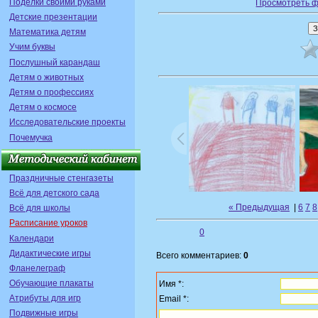
Поделки своими руками
Просмотреть ф
Детские презентации
Математика детям
Учим буквы
Послушный карандаш
Детям о животных
Детям о профессиях
Детям о космосе
Исследовательские проекты
Почемучка
Праздничные стенгазеты
Всё для детского сада
« Предыдущая
|
6
7
8
Всё для школы
Расписание уроков
0
Календари
Дидактические игры
Всего комментариев:
0
Фланелеграф
Обучающие плакаты
Имя *:
Атрибуты для игр
Email *:
Подвижные игры