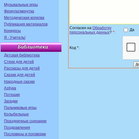
Музыкальные игры
Физкультминутка
Методическая копилка
Публикация материалов
Согласен на
Обработку
Да
Конкурсы
персональных данных
?
*
:
Я - Учитель!
Код *:
Детская библиотека
Стихи для детей
Рассказы для детей
Сказки для детей
Народные сказки
Азбука
Потешки
Загадки
Пальчиковые игры
Колыбельные
Праздничные сценарии
Поздравления
Пословицы и поговорки