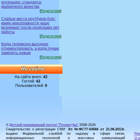
интерьере: стандарты
фабричного качества
[
Родителям
]
Слабые места ноутбуков Acer:
какие неисправности чаще
возникают после нескольких лет
работы
[
Родителям
]
Когда телевизор выгоднее
отремонтировать, а когда лучше
заменить новым
[
Родителям
]
На сайте всего:
42
Гостей:
42
Пользователей:
0
©
Детский развивающий портал "ПочемуЧка"
2008-2026
Свидетельство о регистрации СМИ:
Эл №ФС77-54566 от 21.06.2013г.
выдано Федеральной службой по надзору в сфере связи,
Рек
информационных технологий и массовых коммуникаций
О н