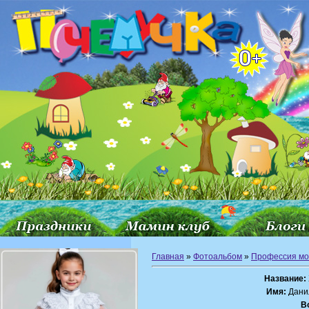
Главная
»
Фотоальбом
»
Профессия мо
Название:
Имя:
Дани
В