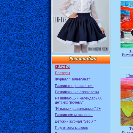
Тр
Рисунки
КВЕСТЫ
Постеры
" Тя
Журнал "Почемучка"
Развивающие занятия
Развивающие стенгазеты
Развивающий календарь 60
детских "почему"
"Играем и развиваемся" 2+
Развиваем мышление
Детский журнал "Это я!"
Подготовка к школе
Тр
Рисунки