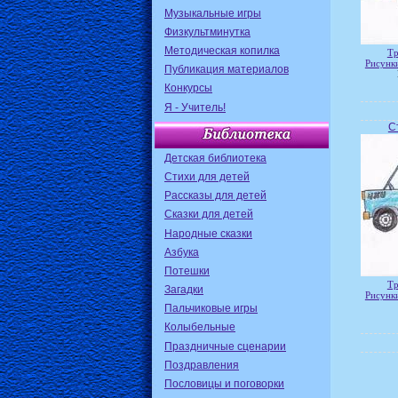
Музыкальные игры
Физкультминутка
Методическая копилка
Тр
Рисунки
Публикация материалов
Конкурсы
Я - Учитель!
С
Детская библиотека
Стихи для детей
Рассказы для детей
Сказки для детей
Народные сказки
Азбука
Потешки
Тр
Загадки
Рисунки
Пальчиковые игры
Колыбельные
Праздничные сценарии
Поздравления
Пословицы и поговорки