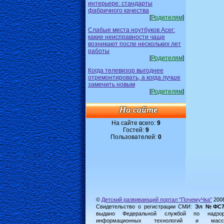
интерьере: стандарты
фабричного качества
[
Родителям
]
Слабые места ноутбуков Acer:
какие неисправности чаще
возникают после нескольких лет
работы
[
Родителям
]
Когда телевизор выгоднее
отремонтировать, а когда лучше
заменить новым
[
Родителям
]
На сайте всего:
9
Гостей:
9
Пользователей:
0
©
Детский развивающий портал "ПочемуЧка"
200
Свидетельство о регистрации СМИ:
Эл №ФС77-
выдано Федеральной службой по надз
информационных технологий и масс