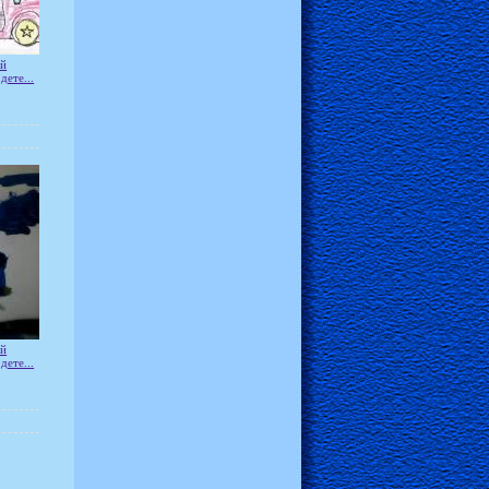
ей
дете...
ей
дете...