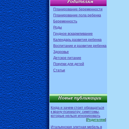
Планирование беременности
Планирование пола ребенка
Беременность
Роды
Грудное вскармливание
Календарь развития ребенка
Воспитание и развитие ребенка
Здоровье
Детское питание
Покупки для детей
Статьи
Когда и зачем стоит обращаться
к врачу-психиатру: симптомы,
которые нельзя игнорировать
[
Родителям
]
Итальянская элитная мебель в