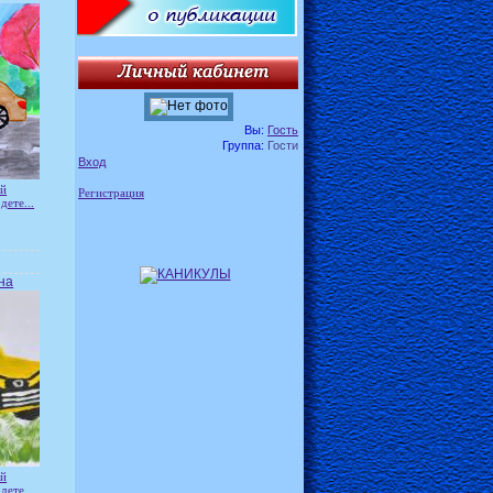
Вы:
Гость
Группа:
Гости
Вход
ей
Регистрация
дете...
на
ей
дете...