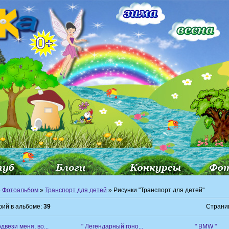
»
Фотоальбом
»
Транспорт для детей
» Рисунки "Транспорт для детей"
ий в альбоме:
39
Страни
одвези меня, во...
" Легендарный гоно...
" BMW "