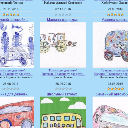
Ревуцкий Леонид
Рыбалко Алексей Сергеевич
Хабибуллин Эдуар
29.11.2016
02.11.2016
29.06.2016
ковой автомоби...
Машина-вездеход.
Машина-карета
анспорт для детей
Транспорт для детей
Транспорт для дет
 "Транспорт для дете...
Рисунки "Транспорт для дете...
Рисунки "Транспорт для 
нов Кирилл Витальевич
Буглов Никита.
Почепаева Любосвет
28.06.2016
28.06.2016
28.06.2016
ина для девочек.
Школьный автобус.
Семейный автомоб