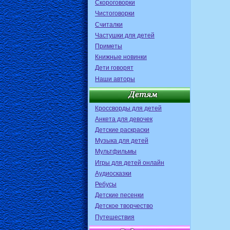
Скороговорки
Чистоговорки
Считалки
Частушки для детей
Приметы
Книжные новинки
Дети говорят
Наши авторы
Кроссворды для детей
Анкета для девочек
Детские раскраски
Музыка для детей
Мультфильмы
Игры для детей онлайн
Аудиосказки
Ребусы
Детские песенки
Детское творчество
Путешествия