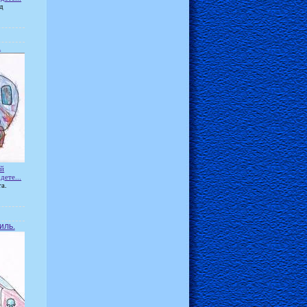
д
.
ей
дете...
а.
иль.