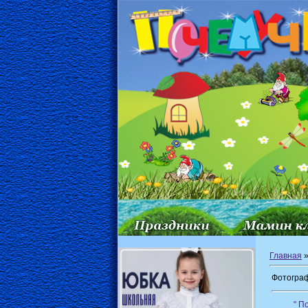
Главная
Фотограф
" П