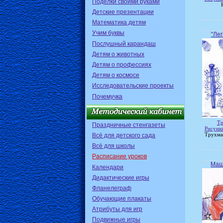
Поделки своими руками
Детские презентации
Математика детям
Учим буквы
"Лег
Послушный карандаш
Детям о животных
Детям о профессиях
Детям о космосе
Исследовательские проекты
Почемучка
Тр
Праздничные стенгазеты
Рисунки
Всё для детского сада
Трухма
Всё для школы
Расписание уроков
Маш
Календари
Дидактические игры
Фланелеграф
Обучающие плакаты
Атрибуты для игр
Подвижные игры