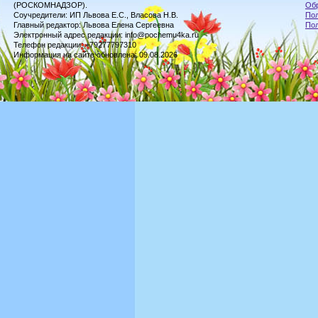
(РОСКОМНАДЗОР).
Обр
Соучредители: ИП Львова Е.С., Власова Н.В.
Пол
Главный редактор: Львова Елена Сергеевна
По
Электронный адрес редакции: info@pochemu4ka.ru
Телефон редакции: +79277797310
Информация на сайте обновлена: 09.08.2026