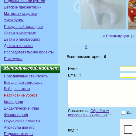
Поделки своими руками
Детские презентации
Математика детям
Учим буквы
Послушный карандаш
Детям о животных
« Предыдущая
|
1
Детям о профессиях
Детям о космосе
0
Исследовательские проекты
Всего комментариев:
0
Почемучка
Имя *:
Email *:
Праздничные стенгазеты
Всё для детского сада
Всё для школы
Расписание уроков
Календари
Дидактические игры
Согласен на
Обработку
Да
Фланелеграф
персональных данных
?
*
:
Обучающие плакаты
Атрибуты для игр
Код *:
Подвижные игры