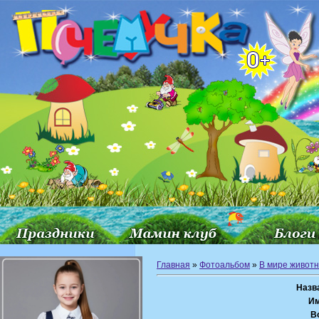
Главная
»
Фотоальбом
»
В мире живот
Назв
Им
В