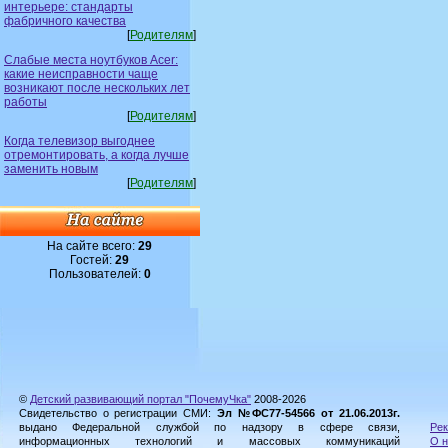
интерьере: стандарты
фабричного качества
[
Родителям
]
Слабые места ноутбуков Acer:
какие неисправности чаще
возникают после нескольких лет
работы
[
Родителям
]
Когда телевизор выгоднее
отремонтировать, а когда лучше
заменить новым
[
Родителям
]
На сайте всего:
29
Гостей:
29
Пользователей:
0
©
Детский развивающий портал "ПочемуЧка"
2008-2026
Свидетельство о регистрации СМИ:
Эл №ФС77-54566 от 21.06.2013г.
выдано Федеральной службой по надзору в сфере связи,
Рек
информационных технологий и массовых коммуникаций
О н