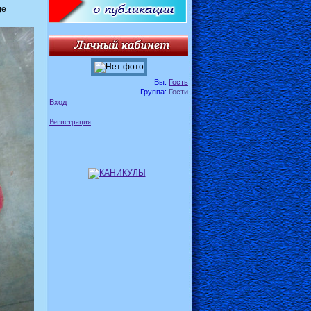
де
Вы:
Гость
Группа:
Гости
Вход
Регистрация