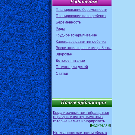
Планирование беременности
Планирование пола ребенка
Беременность
Роды
Грудное вскармливание
Календарь развития ребенка
Воспитание и развитие ребенка
Здоровье
Детское питание
Покупки для детей
Статьи
Когда и зачем стоит обращаться
к врачу-психиатру: симптомы,
которые нельзя игнорировать
[
Родителям
]
Итальянская элитная мебель в