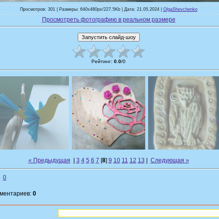
Просмотров: 301 | Размеры: 640x480px/227.5Kb | Дата: 21.05.2024 |
OlgaShevchenko
Просмотреть фотографию в реальном размере
Рейтинг
:
0.0
/
0
« Предыдущая
|
3
4
5
6
7
[
8
]
9
10
11
12
13
|
Следующая »
0
мментариев:
0