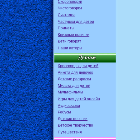
Скороговорки
Чистоговорки
Считалки
Частушки для детей
Приметы
Книжные новинки
Дети говорят
Наши авторы
Кроссворды для детей
Анкета для девочек
Детские раскраски
Музыка для детей
Мультфильмы
Игры для детей онлайн
Аудиосказки
Ребусы
Детские песенки
Детское творчество
Путешествия