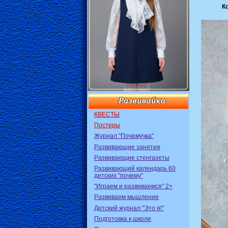
К
КВЕСТЫ
Постеры
Журнал "Почемучка"
Развивающие занятия
Развивающие стенгазеты
Развивающий календарь 60
детских "почему"
"Играем и развиваемся" 2+
Развиваем мышление
Детский журнал "Это я!"
Подготовка к школе