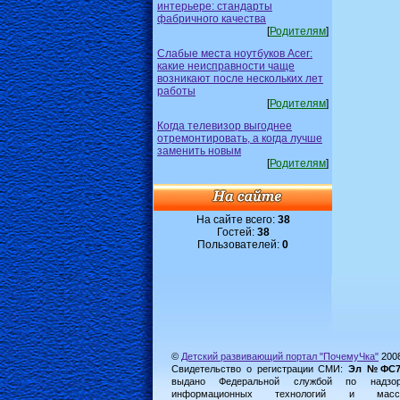
интерьере: стандарты
фабричного качества
[
Родителям
]
Слабые места ноутбуков Acer:
какие неисправности чаще
возникают после нескольких лет
работы
[
Родителям
]
Когда телевизор выгоднее
отремонтировать, а когда лучше
заменить новым
[
Родителям
]
На сайте всего:
38
Гостей:
38
Пользователей:
0
©
Детский развивающий портал "ПочемуЧка"
200
Свидетельство о регистрации СМИ:
Эл №ФС77-
выдано Федеральной службой по надз
информационных технологий и масс