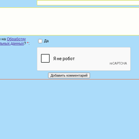
н на
Обработку
Да
льных данных
?
*
: