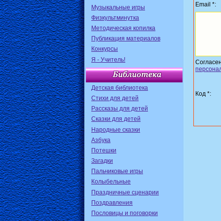
Email *:
Музыкальные игры
Физкультминутка
Методическая копилка
Публикация материалов
Конкурсы
Я - Учитель!
Согласе
персона
Детская библиотека
Код *:
Стихи для детей
Рассказы для детей
Сказки для детей
Народные сказки
Азбука
Потешки
Загадки
Пальчиковые игры
Колыбельные
Праздничные сценарии
Поздравления
Пословицы и поговорки