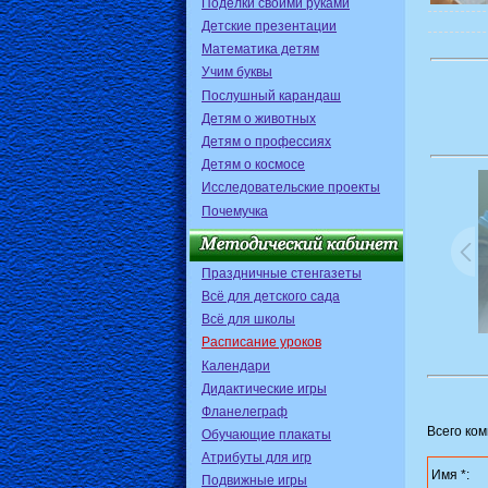
Поделки своими руками
Детские презентации
Математика детям
Учим буквы
Послушный карандаш
Детям о животных
Детям о профессиях
Детям о космосе
Исследовательские проекты
Почемучка
Праздничные стенгазеты
Всё для детского сада
Всё для школы
Расписание уроков
Календари
Дидактические игры
Фланелеграф
Всего ко
Обучающие плакаты
Атрибуты для игр
Имя *:
Подвижные игры