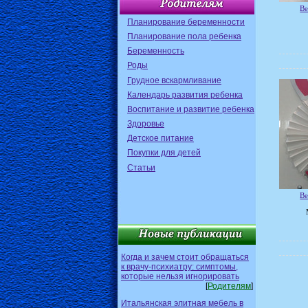
Ве
Планирование беременности
Планирование пола ребенка
Беременность
Роды
Грудное вскармливание
Календарь развития ребенка
Воспитание и развитие ребенка
Здоровье
Детское питание
Покупки для детей
Статьи
Ве
Когда и зачем стоит обращаться
к врачу-психиатру: симптомы,
которые нельзя игнорировать
[
Родителям
]
Итальянская элитная мебель в