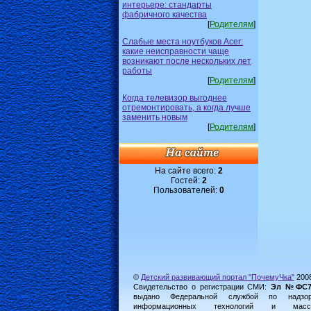
интерьере: стандарты
фабричного качества
[
Родителям
]
Слабые места ноутбуков Acer:
какие неисправности чаще
возникают после нескольких лет
работы
[
Родителям
]
Когда телевизор выгоднее
отремонтировать, а когда лучше
заменить новым
[
Родителям
]
На сайте всего:
2
Гостей:
2
Пользователей:
0
©
Детский развивающий портал "ПочемуЧка"
200
Свидетельство о регистрации СМИ:
Эл №ФС77-
выдано Федеральной службой по надз
информационных технологий и масс