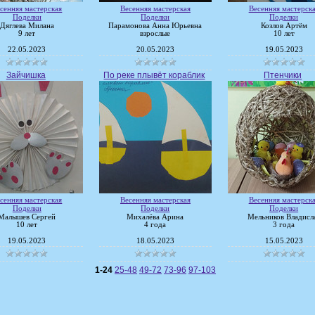
сенняя мастерская
Весенняя мастерская
Весенняя мастерск
Поделки
Поделки
Поделки
Дяглева Милана
Парамонова Анна Юрьевна
Козлов Артём
9 лет
взрослые
10 лет
22.05.2023
20.05.2023
19.05.2023
Зайчишка
По реке плывёт кораблик
Птенчики
сенняя мастерская
Весенняя мастерская
Весенняя мастерск
Поделки
Поделки
Поделки
Малышев Сергей
Михалёва Арина
Мельников Владисл
10 лет
4 года
3 года
19.05.2023
18.05.2023
15.05.2023
1-24
25-48
49-72
73-96
97-103