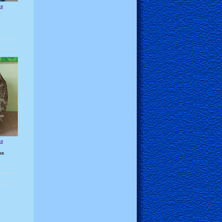
ая
ая
ав