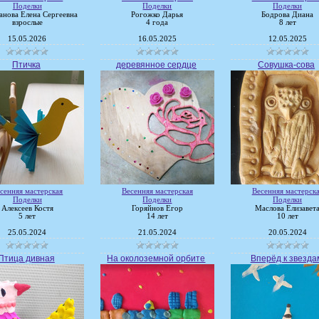
Поделки
Поделки
Поделки
анова Елена Сергеевна
Рогожко Дарья
Бодрова Диана
взрослые
4 года
8 лет
15.05.2026
16.05.2025
12.05.2025
Птичка
деревянное сердце
Совушка-сова
сенняя мастерская
Весенняя мастерская
Весенняя мастерск
Поделки
Поделки
Поделки
Алексеев Костя
Горяйнов Егор
Маслова Елизавет
5 лет
14 лет
10 лет
25.05.2024
21.05.2024
20.05.2024
Птица дивная
На околоземной орбите
Вперёд к звезда