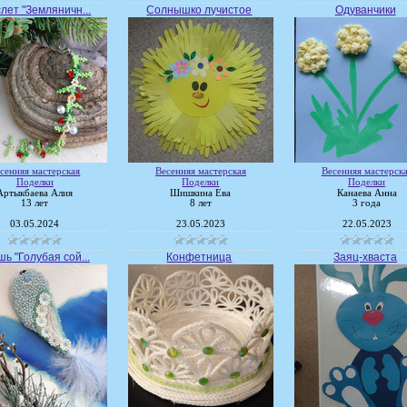
лет "Земляничн...
Солнышко лучистое
Одуванчики
сенняя мастерская
Весенняя мастерская
Весенняя мастерск
Поделки
Поделки
Поделки
Артыкбаева Алия
Шишкина Ева
Канаева Анна
13 лет
8 лет
3 года
03.05.2024
23.05.2023
22.05.2023
ь "Голубая сой...
Конфетница
Заяц-хваста