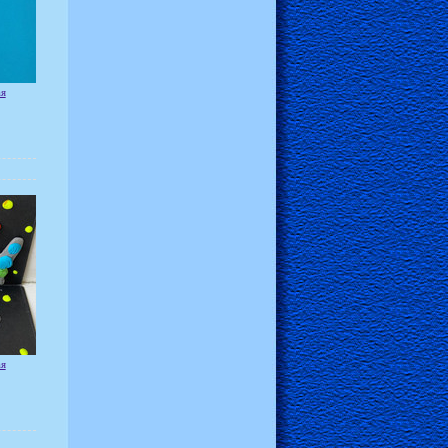
ая
ая