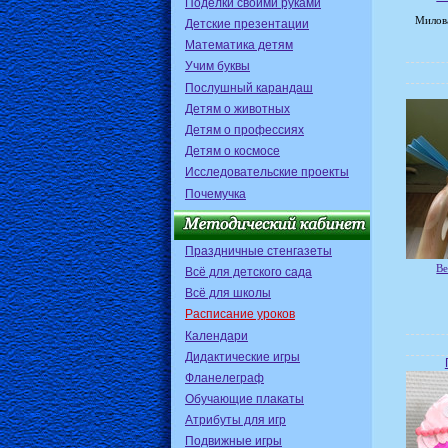
Поделки своими руками
Милов
Детские презентации
Математика детям
Учим буквы
Послушный карандаш
Детям о животных
Детям о профессиях
Детям о космосе
Исследовательские проекты
Почемучка
Праздничные стенгазеты
Ве
Всё для детского сада
Всё для школы
Расписание уроков
Календари
Дидактические игры
Фланелеграф
Обучающие плакаты
Атрибуты для игр
Подвижные игры