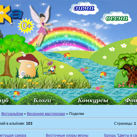
»
Фотоальбом
»
Весенняя мастерская
» Поделки
ий в альбоме:
103
Страницы:
1
ветущая сакура
Восточные узоры весны
Брошь "Цветы в сад