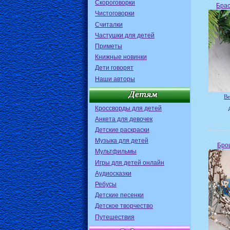
Скороговорки
Брас
Чистоговорки
Считалки
Частушки для детей
Приметы
Книжные новинки
Дети говорят
Наши авторы
Ве
Кроссворды для детей
Анкета для девочек
Детские раскраски
Музыка для детей
Брош
Мультфильмы
Игры для детей онлайн
Аудиосказки
Ребусы
Детские песенки
Детское творчество
Путешествия