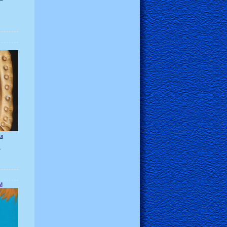
ая
а
м