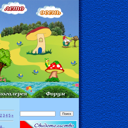
2
3
4
5
»
...