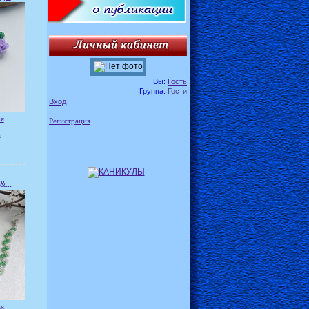
Вы:
Гость
Группа:
Гости
Вход
ая
Регистрация
а
...
ая