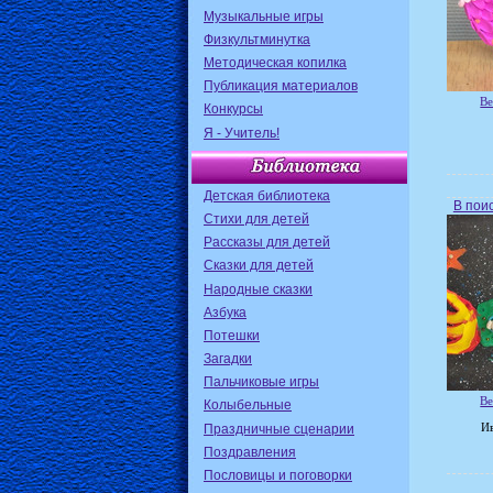
Музыкальные игры
Физкультминутка
Методическая копилка
Публикация материалов
Ве
Конкурсы
Я - Учитель!
Детская библиотека
В пои
Стихи для детей
Рассказы для детей
Сказки для детей
Народные сказки
Азбука
Потешки
Загадки
Пальчиковые игры
Ве
Колыбельные
Праздничные сценарии
Ив
Поздравления
Пословицы и поговорки