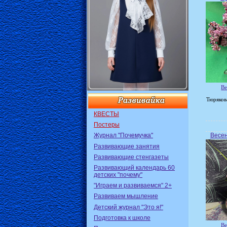
Ве
Тюряков
КВЕСТЫ
Постеры
Весен
Журнал "Почемучка"
Развивающие занятия
Развивающие стенгазеты
Развивающий календарь 60
детских "почему"
"Играем и развиваемся" 2+
Развиваем мышление
Детский журнал "Это я!"
Подготовка к школе
Ве