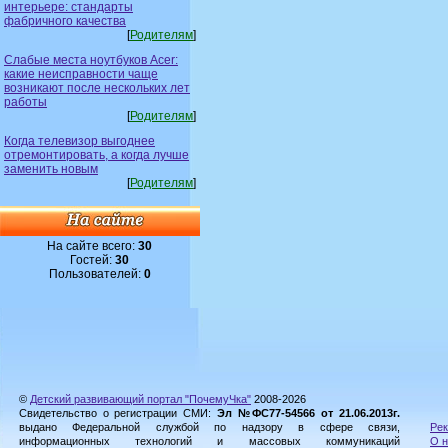
интерьере: стандарты
фабричного качества
[
Родителям
]
Слабые места ноутбуков Acer:
какие неисправности чаще
возникают после нескольких лет
работы
[
Родителям
]
Когда телевизор выгоднее
отремонтировать, а когда лучше
заменить новым
[
Родителям
]
На сайте всего:
30
Гостей:
30
Пользователей:
0
©
Детский развивающий портал "ПочемуЧка"
2008-2026
Свидетельство о регистрации СМИ:
Эл №ФС77-54566 от 21.06.2013г.
выдано Федеральной службой по надзору в сфере связи,
Рек
информационных технологий и массовых коммуникаций
О н