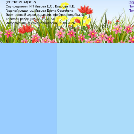
(РОСКОМНАДЗОР).
Обр
Соучредители: ИП Львова Е.С., Власова Н.В.
Пол
Главный редактор: Львова Елена Сергеевна
По
Электронный адрес редакции: info@pochemu4ka.ru
Телефон редакции: +79277797310
Информация на сайте обновлена: 09.08.2026