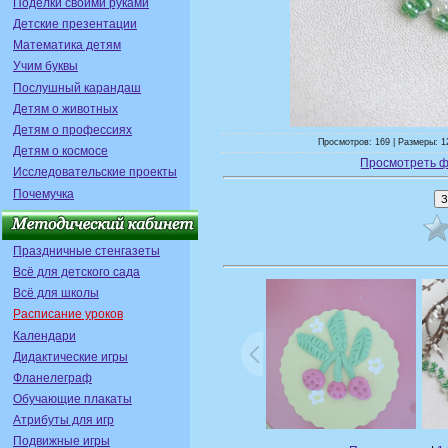
Поделки своими руками
Детские презентации
Математика детям
Учим буквы
Послушный карандаш
Детям о животных
Детям о профессиях
Просмотров: 169 | Размеры: 1
Детям о космосе
Просмотреть ф
Исследовательские проекты
Почемучка
Праздничные стенгазеты
Всё для детского сада
Всё для школы
Расписание уроков
Календари
Дидактические игры
Фланелеграф
Обучающие плакаты
Атрибуты для игр
Подвижные игры