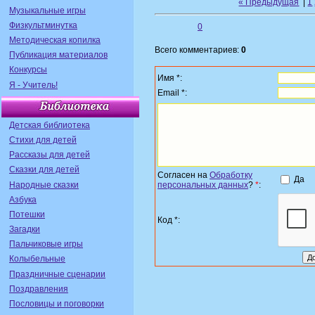
« Предыдущая
|
1
Музыкальные игры
Физкультминутка
0
Методическая копилка
Всего комментариев:
0
Публикация материалов
Конкурсы
Имя *:
Я - Учитель!
Email *:
Детская библиотека
Стихи для детей
Рассказы для детей
Сказки для детей
Согласен на
Обработку
Да
Народные сказки
персональных данных
?
*
:
Азбука
Потешки
Код *:
Загадки
Пальчиковые игры
Колыбельные
Праздничные сценарии
Поздравления
Пословицы и поговорки