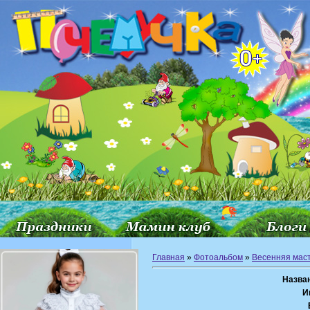
Главная
»
Фотоальбом
»
Весенняя мас
Назва
И