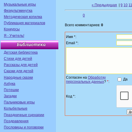
Музыкальные игры
« Предыдущая
|
9
10
1
Физкультминутка
0
Методическая копилка
Публикация материалов
Всего комментариев:
0
Конкурсы
Я - Учитель!
Имя *:
Email *:
Детская библиотека
Стихи для детей
Рассказы для детей
Сказки для детей
Народные сказки
Согласен на
Обработку
Да
персональных данных
?
*
:
Азбука
Потешки
Загадки
Код *:
Пальчиковые игры
Колыбельные
Праздничные сценарии
Поздравления
Пословицы и поговорки