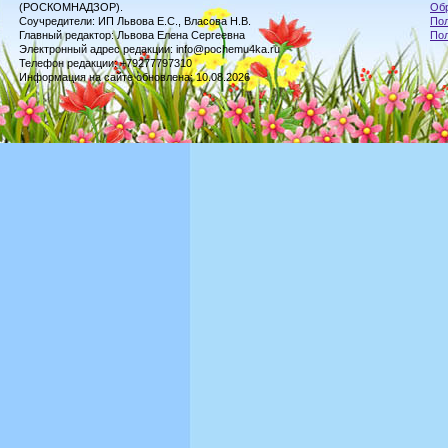
(РОСКОМНАДЗОР).
Обр
Соучредители: ИП Львова Е.С., Власова Н.В.
Пол
Главный редактор: Львова Елена Сергеевна
По
Электронный адрес редакции: info@pochemu4ka.ru
Телефон редакции: +79277797310
Информация на сайте обновлена: 10.08.2026