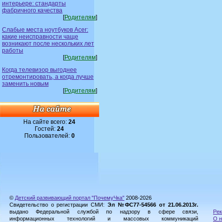
интерьере: стандарты
фабричного качества
[
Родителям
]
Слабые места ноутбуков Acer:
какие неисправности чаще
возникают после нескольких лет
работы
[
Родителям
]
Когда телевизор выгоднее
отремонтировать, а когда лучше
заменить новым
[
Родителям
]
На сайте всего:
24
Гостей:
24
Пользователей:
0
©
Детский развивающий портал "ПочемуЧка"
2008-2026
Свидетельство о регистрации СМИ:
Эл №ФС77-54566 от 21.06.2013г.
выдано Федеральной службой по надзору в сфере связи,
Рек
информационных технологий и массовых коммуникаций
О н