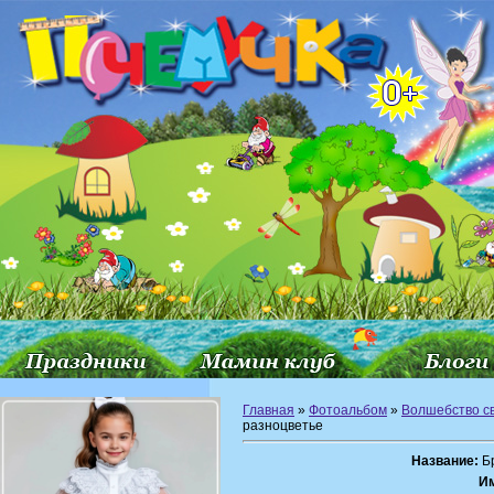
Главная
»
Фотоальбом
»
Волшебство с
разноцветье
Название:
Бр
И