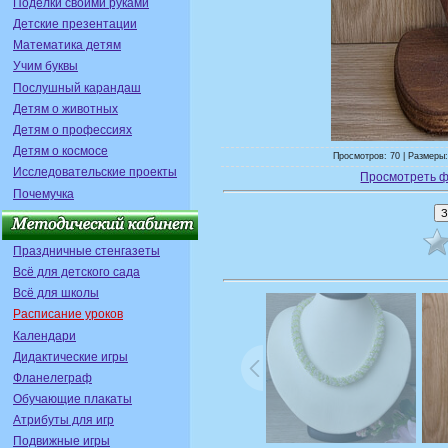
Поделки своими руками
Детские презентации
Математика детям
Учим буквы
Послушный карандаш
Детям о животных
Детям о профессиях
Детям о космосе
Просмотров: 70 | Размеры:
Исследовательские проекты
Просмотреть ф
Почемучка
Праздничные стенгазеты
Всё для детского сада
Всё для школы
Расписание уроков
Календари
Дидактические игры
Фланелеграф
Обучающие плакаты
Атрибуты для игр
Подвижные игры