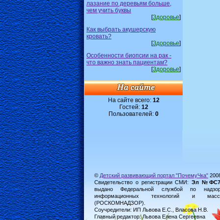
лазание по деревьям больше,
чем учить буквы
[
Здоровье
]
Как выбрать акушерскую
кровать?
[
Здоровье
]
Особенности биопсии на рак -
что важно знать пациентам?
[
Здоровье
]
На сайте всего:
12
Гостей:
12
Пользователей:
0
©
Детский развивающий портал "ПочемуЧка"
200
Свидетельство о регистрации СМИ:
Эл №ФС77-
выдано Федеральной службой по надз
информационных технологий и масс
(РОСКОМНАДЗОР).
Соучредители: ИП Львова Е.С., Власова Н.В.
Главный редактор: Львова Елена Сергеевна