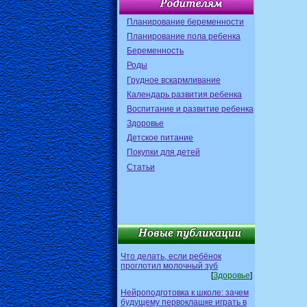
Планирование беременности
Планирование пола ребенка
Беременность
Роды
Грудное вскармливание
Календарь развития ребенка
Воспитание и развитие ребенка
Здоровье
Детское питание
Покупки для детей
Статьи
Что делать, если ребёнок
проглотил молочный зуб
[
Здоровье
]
Нейроподготовка к школе: зачем
будущему первоклашке играть в