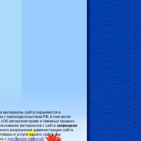
на материалы сайта охраняются в
и с законодательством РФ, в том числе
 «Об авторском праве и смежных правах».
льзование материалов с сайта
запрещено
нного разрешения администрации сайта.
товары и услуги нашего сайта, Вы
сь с
договором-oфертой
.