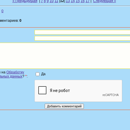
« Предыдущая
|
7
8
9
10
11
[
12
]
13
14
15
16
17
|
Следующая »
0
мментариев:
0
н на
Обработку
Да
льных данных
?
*
: