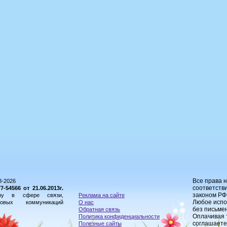
Все права 
8-2026
соответстви
54566 от 21.06.2013г.
законом РФ
ору в сфере связи,
Реклама на сайте
Любое испо
овых коммуникаций
О нас
без письме
Обратная связь
Оплачивая 
Политика конфиденциальности
соглашаете
Полезные сайты