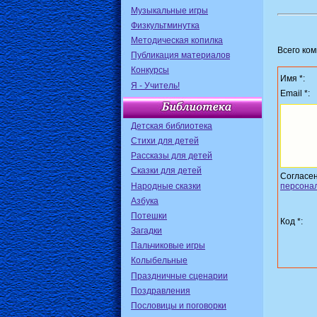
Музыкальные игры
Физкультминутка
Методическая копилка
Всего ко
Публикация материалов
Конкурсы
Имя *:
Я - Учитель!
Email *:
Детская библиотека
Стихи для детей
Рассказы для детей
Сказки для детей
Согласе
Народные сказки
персона
Азбука
Потешки
Код *:
Загадки
Пальчиковые игры
Колыбельные
Праздничные сценарии
Поздравления
Пословицы и поговорки