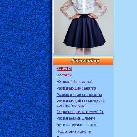
КВЕСТЫ
Постеры
Журнал "Почемучка"
Развивающие занятия
Развивающие стенгазеты
Развивающий календарь 60
детских "почему"
"Играем и развиваемся" 2+
Развиваем мышление
Детский журнал "Это я!"
Подготовка к школе