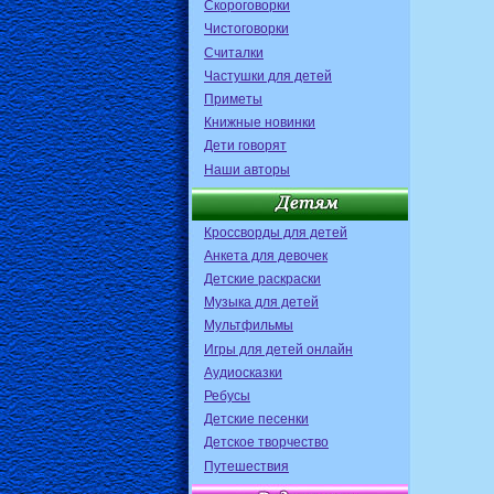
Скороговорки
Чистоговорки
Считалки
Частушки для детей
Приметы
Книжные новинки
Дети говорят
Наши авторы
Кроссворды для детей
Анкета для девочек
Детские раскраски
Музыка для детей
Мультфильмы
Игры для детей онлайн
Аудиосказки
Ребусы
Детские песенки
Детское творчество
Путешествия