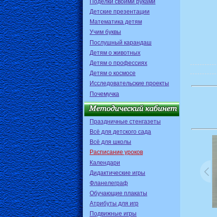
Поделки своими руками
Детские презентации
Математика детям
Учим буквы
Послушный карандаш
Детям о животных
Детям о профессиях
Детям о космосе
Исследовательские проекты
Почемучка
Праздничные стенгазеты
Всё для детского сада
Всё для школы
Расписание уроков
Календари
Дидактические игры
Фланелеграф
Обучающие плакаты
Атрибуты для игр
Подвижные игры