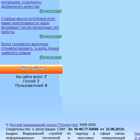
интерьере: стандарты
фабричного качества
[
Родителям
]
Слабые места ноутбуков Acer:
какие неисправности чаще
возникают после нескольких лет
работы
[
Родителям
]
Когда телевизор выгоднее
отремонтировать, а когда лучше
заменить новым
[
Родителям
]
На сайте всего:
7
Гостей:
7
Пользователей:
0
©
Детский развивающий портал "ПочемуЧка"
2008-2026
Свидетельство о регистрации СМИ:
Эл №ФС77-54566 от 21.06.2013г.
выдано Федеральной службой по надзору в сфере связи,
Рек
информационных технологий и массовых коммуникаций
О н