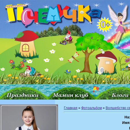
Главная
»
Фотоальбом
»
Волшебство с
На
Имя