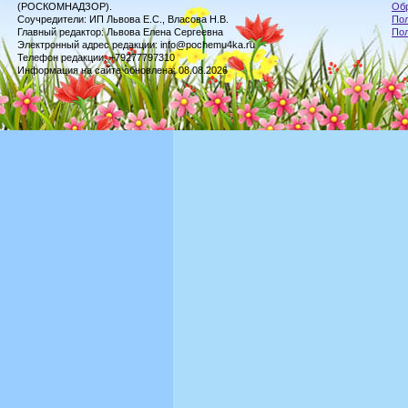
(РОСКОМНАДЗОР).
Обр
Соучредители: ИП Львова Е.С., Власова Н.В.
Пол
Главный редактор: Львова Елена Сергеевна
По
Электронный адрес редакции: info@pochemu4ka.ru
Телефон редакции: +79277797310
Информация на сайте обновлена: 08.08.2026