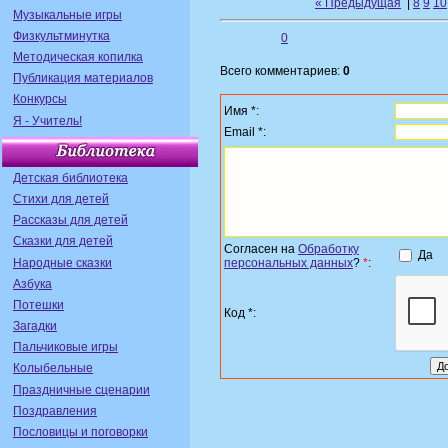
« Предыдущая
|
8
9
10
Музыкальные игры
Физкультминутка
0
Методическая копилка
Всего комментариев:
0
Публикация материалов
Конкурсы
Имя *:
Я - Учитель!
Email *:
Детская библиотека
Стихи для детей
Рассказы для детей
Сказки для детей
Согласен на
Обработку
Да
Народные сказки
персональных данных
?
*
:
Азбука
Потешки
Код *:
Загадки
Пальчиковые игры
Колыбельные
Праздничные сценарии
Поздравления
Пословицы и поговорки