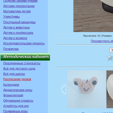
Поделки своими руками
Детские презентации
Математика детям
Учим буквы
Послушный карандаш
Детям о животных
Детям о профессиях
Просмотров: 61 | Размеры: 
Детям о космосе
Просмотреть ф
Исследовательские проекты
Почемучка
Праздничные стенгазеты
Всё для детского сада
Всё для школы
Расписание уроков
Календари
Дидактические игры
Фланелеграф
Обучающие плакаты
Атрибуты для игр
Подвижные игры