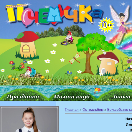
Главная
»
Фотоальбом
»
Волшебство с
Наз
Им
В