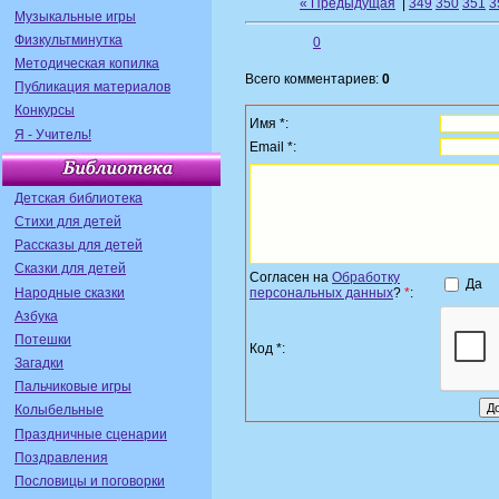
« Предыдущая
|
349
350
351
3
Музыкальные игры
Физкультминутка
0
Методическая копилка
Всего комментариев:
0
Публикация материалов
Конкурсы
Имя *:
Я - Учитель!
Email *:
Детская библиотека
Стихи для детей
Рассказы для детей
Сказки для детей
Согласен на
Обработку
Да
Народные сказки
персональных данных
?
*
:
Азбука
Потешки
Код *:
Загадки
Пальчиковые игры
Колыбельные
Праздничные сценарии
Поздравления
Пословицы и поговорки