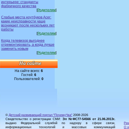
интерьере: стандарты
фабричного качества
[
Родителям
]
Слабые места ноутбуков Acer:
какие неисправности чаще
возникают после нескольких лет
работы
[
Родителям
]
Когда телевизор выгоднее
отремонтировать, а когда лучше
заменить новым
[
Родителям
]
На сайте всего:
6
Гостей:
6
Пользователей:
0
©
Детский развивающий портал "ПочемуЧка"
2008-2026
Свидетельство о регистрации СМИ:
Эл №ФС77-54566 от 21.06.2013г.
выдано Федеральной службой по надзору в сфере связи,
Рек
информационных технологий и массовых коммуникаций
О н