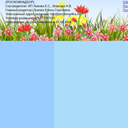
(РОСКОМНАДЗОР).
Обр
Соучредители: ИП Львова Е.С., Власова Н.В.
Пол
Главный редактор: Львова Елена Сергеевна
По
Электронный адрес редакции: info@pochemu4ka.ru
Телефон редакции: +79277797310
Информация на сайте обновлена: 07.08.2026