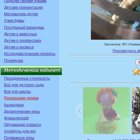
Поделки своими руками
Детские презентации
Математика детям
Учим буквы
Послушный карандаш
Детям о животных
Детям о профессиях
Просмотров: 967 | Размеры
Детям о космосе
Просмотреть ф
Исследовательские проекты
Почемучка
Праздничные стенгазеты
Всё для детского сада
Всё для школы
Расписание уроков
Календари
Дидактические игры
Фланелеграф
Обучающие плакаты
Атрибуты для игр
Подвижные игры