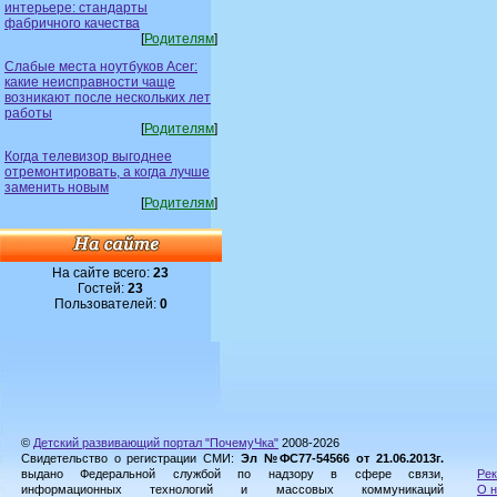
интерьере: стандарты
фабричного качества
[
Родителям
]
Слабые места ноутбуков Acer:
какие неисправности чаще
возникают после нескольких лет
работы
[
Родителям
]
Когда телевизор выгоднее
отремонтировать, а когда лучше
заменить новым
[
Родителям
]
На сайте всего:
23
Гостей:
23
Пользователей:
0
©
Детский развивающий портал "ПочемуЧка"
2008-2026
Свидетельство о регистрации СМИ:
Эл №ФС77-54566 от 21.06.2013г.
выдано Федеральной службой по надзору в сфере связи,
Рек
информационных технологий и массовых коммуникаций
О н