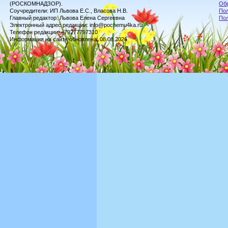
(РОСКОМНАДЗОР).
Обр
Соучредители: ИП Львова Е.С., Власова Н.В.
Пол
Главный редактор: Львова Елена Сергеевна
По
Электронный адрес редакции: info@pochemu4ka.ru
Телефон редакции: +79277797310
Информация на сайте обновлена: 08.08.2026