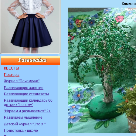
Коммен
КВЕСТЫ
Постеры
Журнал "Почемучка"
Развивающие занятия
Развивающие стенгазеты
Развивающий календарь 60
детских "почему"
"Играем и развиваемся" 2+
Развиваем мышление
Детский журнал "Это я!"
Подготовка к школе