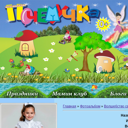
Главная
»
Фотоальбом
»
Волшебство с
Наз
В