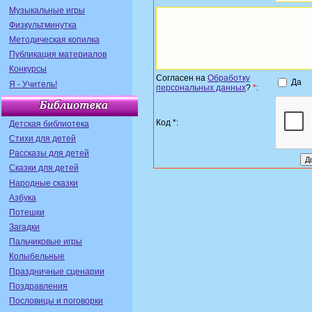
Музыкальные игры
Физкультминутка
Методическая копилка
Публикация материалов
Конкурсы
Согласен на
Обработку
Да
Я - Учитель!
персональных данных
?
*
:
Код *:
Детская библиотека
Стихи для детей
Рассказы для детей
Сказки для детей
Народные сказки
Азбука
Потешки
Загадки
Пальчиковые игры
Колыбельные
Праздничные сценарии
Поздравления
Пословицы и поговорки