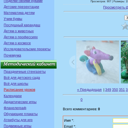
Поделки своими руками
Просмотров: 907 | Размеры: 10
Детские презентации
Просмотреть 
Математика детям
Учим буквы
Послушный карандаш
Детям о животных
Детям о профессиях
Детям о космосе
Исследовательские проекты
Почемучка
Праздничные стенгазеты
Всё для детского сада
Всё для школы
« Предыдущая
|
349
350
351
3
Расписание уроков
Календари
0
Дидактические игры
Фланелеграф
Всего комментариев:
0
Обучающие плакаты
Атрибуты для игр
Имя *:
Подвижные игры
Email *: