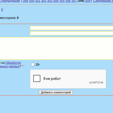
« Предыдущая
|
349
350
351
352
353
354
355
356
357
[
358
]
359
|
Следующая 
0
мментариев:
0
н на
Обработку
Да
льных данных
?
*
: