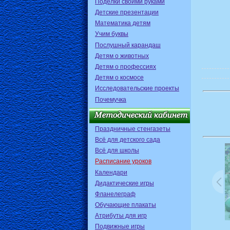
Поделки своими руками
Детские презентации
Математика детям
Учим буквы
Послушный карандаш
Детям о животных
Детям о профессиях
Детям о космосе
Исследовательские проекты
Почемучка
Праздничные стенгазеты
Всё для детского сада
Всё для школы
Расписание уроков
Календари
Дидактические игры
Фланелеграф
Обучающие плакаты
Атрибуты для игр
Подвижные игры