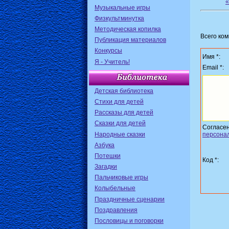
Музыкальные игры
Физкультминутка
Методическая копилка
Всего ко
Публикация материалов
Конкурсы
Имя *:
Я - Учитель!
Email *:
Детская библиотека
Стихи для детей
Рассказы для детей
Сказки для детей
Согласе
Народные сказки
персона
Азбука
Потешки
Код *:
Загадки
Пальчиковые игры
Колыбельные
Праздничные сценарии
Поздравления
Пословицы и поговорки