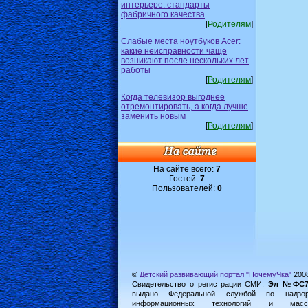
интерьере: стандарты
фабричного качества
[
Родителям
]
Слабые места ноутбуков Acer:
какие неисправности чаще
возникают после нескольких лет
работы
[
Родителям
]
Когда телевизор выгоднее
отремонтировать, а когда лучше
заменить новым
[
Родителям
]
На сайте всего:
7
Гостей:
7
Пользователей:
0
©
Детский развивающий портал "ПочемуЧка"
200
Свидетельство о регистрации СМИ:
Эл №ФС77-
выдано Федеральной службой по надз
информационных технологий и масс