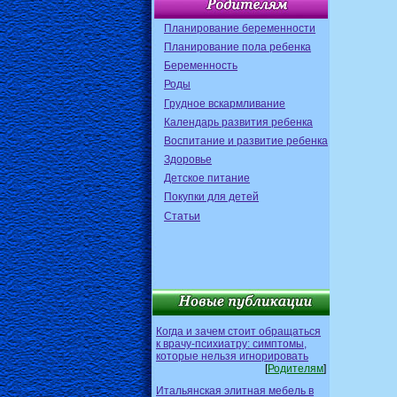
Планирование беременности
Планирование пола ребенка
Беременность
Роды
Грудное вскармливание
Календарь развития ребенка
Воспитание и развитие ребенка
Здоровье
Детское питание
Покупки для детей
Статьи
Когда и зачем стоит обращаться
к врачу-психиатру: симптомы,
которые нельзя игнорировать
[
Родителям
]
Итальянская элитная мебель в