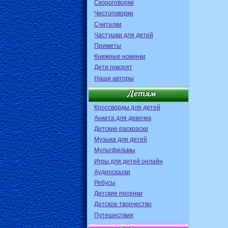
Скороговорки
Чистоговорки
Считалки
Частушки для детей
Приметы
Книжные новинки
Дети говорят
Наши авторы
Кроссворды для детей
Анкета для девочек
Детские раскраски
Музыка для детей
Мультфильмы
Игры для детей онлайн
Аудиосказки
Ребусы
Детские песенки
Детское творчество
Путешествия