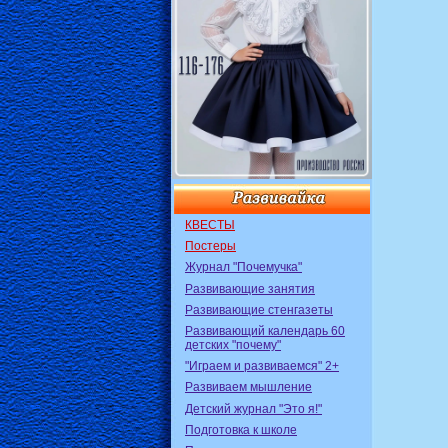
КВЕСТЫ
Постеры
Журнал "Почемучка"
Развивающие занятия
Развивающие стенгазеты
Развивающий календарь 60
детских "почему"
"Играем и развиваемся" 2+
Развиваем мышление
Детский журнал "Это я!"
Подготовка к школе