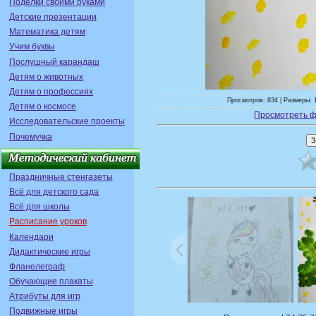
Поделки своими руками
Детские презентации
Математика детям
Учим буквы
Послушный карандаш
Детям о животных
Детям о профессиях
Просмотров: 834 | Размеры: 
Детям о космосе
Просмотреть ф
Исследовательские проекты
Почемучка
Праздничные стенгазеты
Всё для детского сада
Всё для школы
Расписание уроков
Календари
Дидактические игры
Фланелеграф
Обучающие плакаты
Атрибуты для игр
Подвижные игры