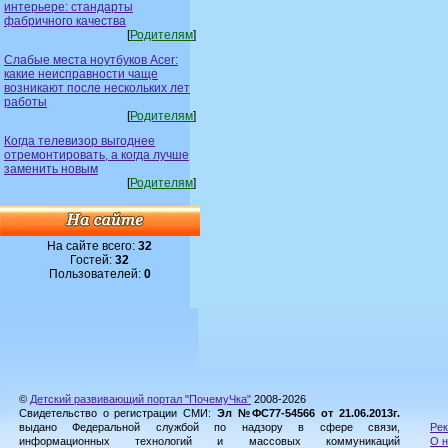
интерьере: стандарты
фабричного качества
[
Родителям
]
Слабые места ноутбуков Acer:
какие неисправности чаще
возникают после нескольких лет
работы
[
Родителям
]
Когда телевизор выгоднее
отремонтировать, а когда лучше
заменить новым
[
Родителям
]
На сайте всего:
32
Гостей:
32
Пользователей:
0
©
Детский развивающий портал "ПочемуЧка"
2008-2026
Свидетельство о регистрации СМИ:
Эл №ФС77-54566 от 21.06.2013г.
выдано Федеральной службой по надзору в сфере связи,
Рек
информационных технологий и массовых коммуникаций
О н