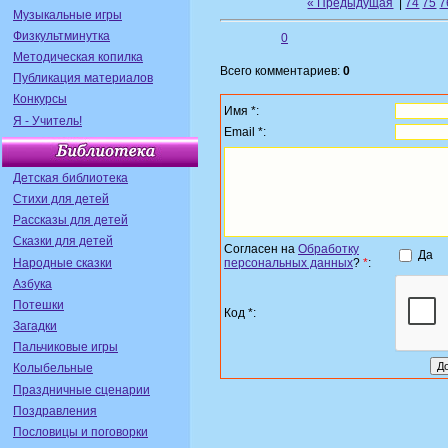
« Предыдущая
|
74
75
7
Музыкальные игры
Физкультминутка
0
Методическая копилка
Всего комментариев:
0
Публикация материалов
Конкурсы
Имя *:
Я - Учитель!
Email *:
Детская библиотека
Стихи для детей
Рассказы для детей
Сказки для детей
Согласен на
Обработку
Да
Народные сказки
персональных данных
?
*
:
Азбука
Потешки
Код *:
Загадки
Пальчиковые игры
Колыбельные
Праздничные сценарии
Поздравления
Пословицы и поговорки