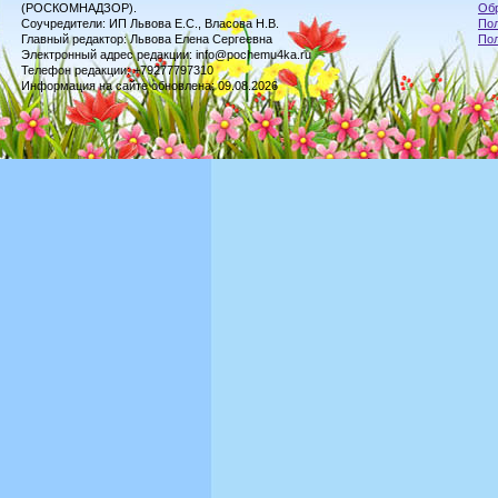
(РОСКОМНАДЗОР).
Обр
Соучредители: ИП Львова Е.С., Власова Н.В.
Пол
Главный редактор: Львова Елена Сергеевна
По
Электронный адрес редакции: info@pochemu4ka.ru
Телефон редакции: +79277797310
Информация на сайте обновлена: 09.08.2026