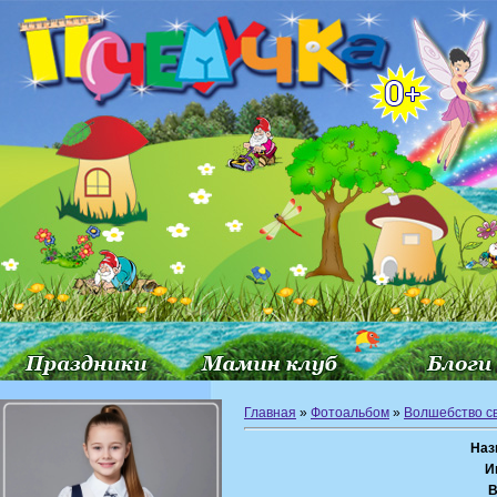
Главная
»
Фотоальбом
»
Волшебство с
Наз
И
В