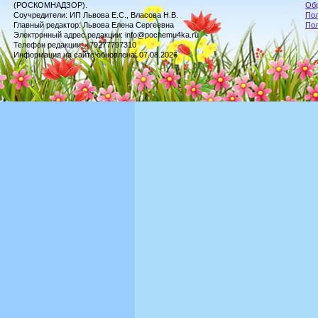
(РОСКОМНАДЗОР).
Обр
Соучредители: ИП Львова Е.С., Власова Н.В.
Пол
Главный редактор: Львова Елена Сергеевна
По
Электронный адрес редакции: info@pochemu4ka.ru
Телефон редакции: +79277797310
Информация на сайте обновлена: 07.08.2026