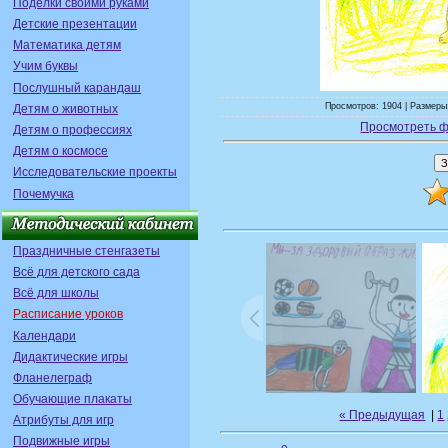
Поделки своими руками
Детские презентации
Математика детям
Учим буквы
Послушный карандаш
Просмотров: 1904 | Размеры:
Детям о животных
Просмотреть ф
Детям о профессиях
Детям о космосе
Исследовательские проекты
Почемучка
Праздничные стенгазеты
Всё для детского сада
Всё для школы
Расписание уроков
Календари
Дидактические игры
Фланелеграф
Обучающие плакаты
« Предыдущая
|
1
Атрибуты для игр
Подвижные игры