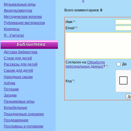
0
Музыкальные игры
Всего комментариев:
0
Физкультминутка
Методическая копилка
Имя *:
Публикация материалов
Email *:
Конкурсы
Я - Учитель!
Детская библиотека
Стихи для детей
Согласен на
Обработку
Да
Рассказы для детей
персональных данных
?
*
:
Сказки для детей
Народные сказки
Код *:
Азбука
Потешки
Загадки
Пальчиковые игры
Колыбельные
Праздничные сценарии
Поздравления
Пословицы и поговорки