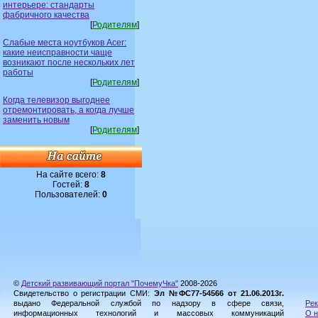
интерьере: стандарты
фабричного качества
[
Родителям
]
Слабые места ноутбуков Acer:
какие неисправности чаще
возникают после нескольких лет
работы
[
Родителям
]
Когда телевизор выгоднее
отремонтировать, а когда лучше
заменить новым
[
Родителям
]
На сайте всего:
8
Гостей:
8
Пользователей:
0
©
Детский развивающий портал "ПочемуЧка"
2008-2026
Свидетельство о регистрации СМИ:
Эл №ФС77-54566 от 21.06.2013г.
выдано Федеральной службой по надзору в сфере связи,
Рек
информационных технологий и массовых коммуникаций
О н