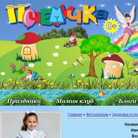
Главная
»
Фотоальбом
»
Здоровье и сп
Назван
Имя
Воз