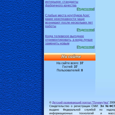
интерьере: стандарты
фабричного качества
[
Родителям
]
Слабые места ноутбуков Acer:
какие неисправности чаще
возникают после нескольких лет
работы
[
Родителям
]
Когда телевизор выгоднее
отремонтировать, а когда лучше
заменить новым
[
Родителям
]
На сайте всего:
37
Гостей:
37
Пользователей:
0
©
Детский развивающий портал "ПочемуЧка"
200
Свидетельство о регистрации СМИ:
Эл №ФС77-
выдано Федеральной службой по надз
информационных технологий и масс