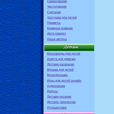
Скороговорки
Чистоговорки
Считалки
Частушки для детей
Приметы
Книжные новинки
Дети говорят
Наши авторы
Кроссворды для детей
Анкета для девочек
Детские раскраски
Музыка для детей
Мультфильмы
Игры для детей онлайн
Аудиосказки
Ребусы
Детские песенки
Детское творчество
Путешествия