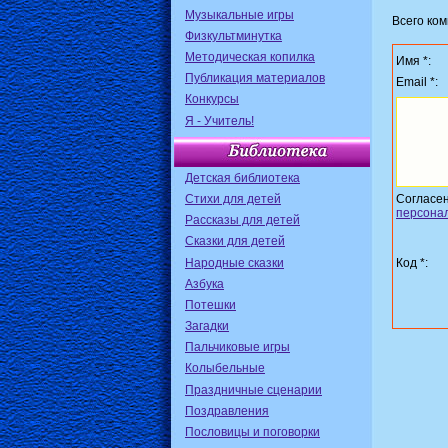
Музыкальные игры
Всего ко
Физкультминутка
Методическая копилка
Имя *:
Публикация материалов
Email *:
Конкурсы
Я - Учитель!
Детская библиотека
Стихи для детей
Согласе
персона
Рассказы для детей
Сказки для детей
Народные сказки
Код *:
Азбука
Потешки
Загадки
Пальчиковые игры
Колыбельные
Праздничные сценарии
Поздравления
Пословицы и поговорки