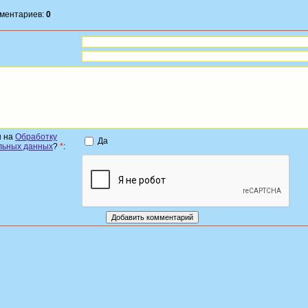
мментариев:
0
н на
Обработку
Да
льных данных
?
*
: