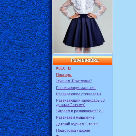
КВЕСТЫ
Постеры
Журнал "Почемучка"
Развивающие занятия
Развивающие стенгазеты
Развивающий календарь 60
детских "почему"
"Играем и развиваемся" 2+
Развиваем мышление
Детский журнал "Это я!"
Подготовка к школе