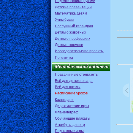
Поделки своими руками
Детские презентации
Математика детям
Учим буквы
Послушный карандаш
Детям о животных
Детям о профессиях
Детям о космосе
Исследовательские проекты
Почемучка
Праздничные стенгазеты
Всё для детского сада
Всё для школы
Расписание уроков
Календари
Дидактические игры
Фланелеграф
Обучающие плакаты
Атрибуты для игр
Подвижные игры