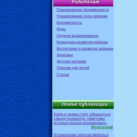
Планирование беременности
Планирование пола ребенка
Беременность
Роды
Грудное вскармливание
Календарь развития ребенка
Воспитание и развитие ребенка
Здоровье
Детское питание
Покупки для детей
Статьи
Когда и зачем стоит обращаться
к врачу-психиатру: симптомы,
которые нельзя игнорировать
[
Родителям
]
Итальянская элитная мебель в