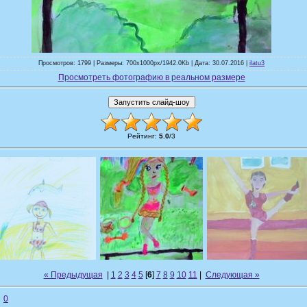
Просмотров: 1799 | Размеры: 700x1000px/1942.0Kb | Дата: 30.07.2016 |
ilatu3
Просмотреть фотографию в реальном размере
Рейтинг
:
5.0
/
3
« Предыдущая
|
1
2
3
4
5
[
6
]
7
8
9
10
11
|
Следующая »
0