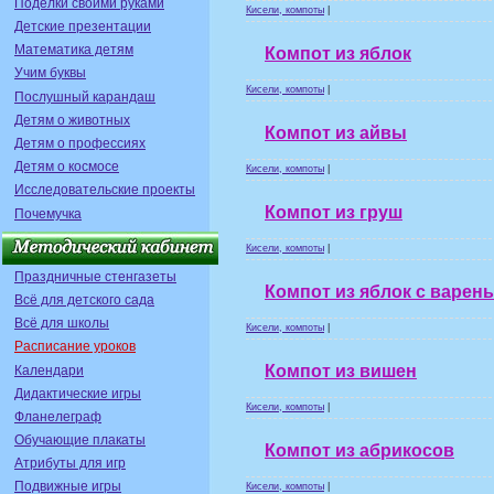
Поделки своими руками
Кисели, компоты
|
Детские презентации
Математика детям
Компот из яблок
Учим буквы
Кисели, компоты
|
Послушный карандаш
Детям о животных
Компот из айвы
Детям о профессиях
Детям о космосе
Кисели, компоты
|
Исследовательские проекты
Компот из груш
Почемучка
Кисели, компоты
|
Праздничные стенгазеты
Компот из яблок с варен
Всё для детского сада
Всё для школы
Кисели, компоты
|
Расписание уроков
Компот из вишен
Календари
Дидактические игры
Кисели, компоты
|
Фланелеграф
Обучающие плакаты
Компот из абрикосов
Атрибуты для игр
Подвижные игры
Кисели, компоты
|