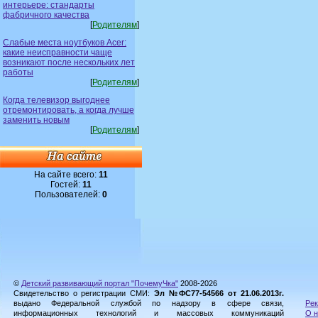
интерьере: стандарты
фабричного качества
[
Родителям
]
Слабые места ноутбуков Acer:
какие неисправности чаще
возникают после нескольких лет
работы
[
Родителям
]
Когда телевизор выгоднее
отремонтировать, а когда лучше
заменить новым
[
Родителям
]
На сайте всего:
11
Гостей:
11
Пользователей:
0
©
Детский развивающий портал "ПочемуЧка"
2008-2026
Свидетельство о регистрации СМИ:
Эл №ФС77-54566 от 21.06.2013г.
выдано Федеральной службой по надзору в сфере связи,
Рек
информационных технологий и массовых коммуникаций
О н