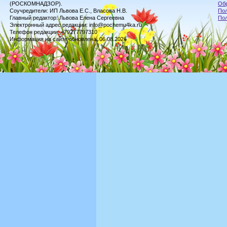
(РОСКОМНАДЗОР).
Обр
Соучредители: ИП Львова Е.С., Власова Н.В.
Пол
Главный редактор: Львова Елена Сергеевна
По
Электронный адрес редакции: info@pochemu4ka.ru
Телефон редакции: +79277797310
Информация на сайте обновлена: 06.08.2026