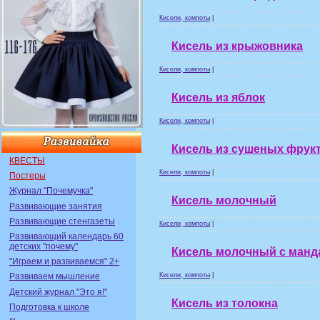
Кисели, компоты
|
Кисель из крыжовника
Кисели, компоты
|
Кисель из яблок
Кисели, компоты
|
Кисель из сушеных фрук
КВЕСТЫ
Кисели, компоты
|
Постеры
Журнал "Почемучка"
Кисель молочный
Развивающие занятия
Развивающие стенгазеты
Кисели, компоты
|
Развивающий календарь 60
детских "почему"
Кисель молочный с ман
"Играем и развиваемся" 2+
Кисели, компоты
|
Развиваем мышление
Детский журнал "Это я!"
Кисель из толокна
Подготовка к школе