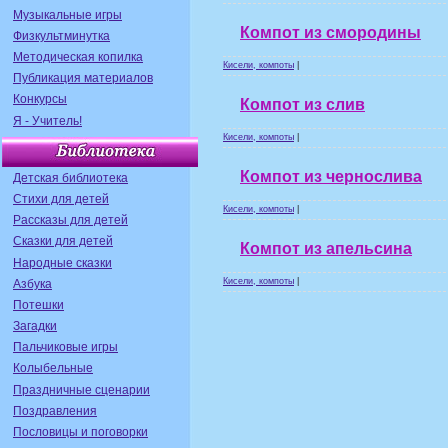
Музыкальные игры
Компот из смородины
Физкультминутка
Методическая копилка
Кисели, компоты
|
Публикация материалов
Конкурсы
Компот из слив
Я - Учитель!
Кисели, компоты
|
Компот из чернослива
Детская библиотека
Стихи для детей
Кисели, компоты
|
Рассказы для детей
Сказки для детей
Компот из апельсина
Народные сказки
Кисели, компоты
|
Азбука
Потешки
Загадки
Пальчиковые игры
Колыбельные
Праздничные сценарии
Поздравления
Пословицы и поговорки