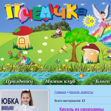
Главная
»
Кисели, компоты
Всего материалов:
17
Кисель из смородины