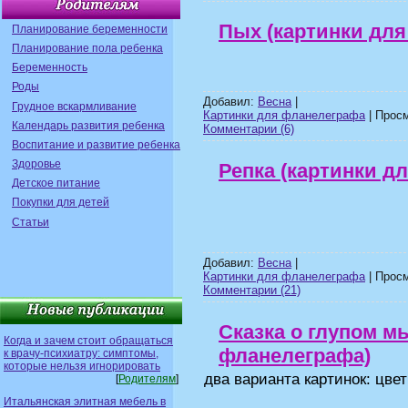
Пых (картинки для
Планирование беременности
Планирование пола ребенка
Беременность
Роды
Добавил:
Весна
|
Грудное вскармливание
Картинки для фланелеграфа
| Просм
Календарь развития ребенка
Комментарии (6)
Воспитание и развитие ребенка
Здоровье
Репка (картинки д
Детское питание
Покупки для детей
Статьи
Добавил:
Весна
|
Картинки для фланелеграфа
| Просм
Комментарии (21)
Сказка о глупом м
Когда и зачем стоит обращаться
фланелеграфа)
к врачу-психиатру: симптомы,
которые нельзя игнорировать
два варианта картинок: цве
[
Родителям
]
Итальянская элитная мебель в