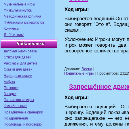
Музыкальные игры
Ход игры:
Физкультминутка
Методическая копилка
Выбирается водящий.Он отв
Публикация материалов
они говорят "Это я". Водя
Конкурсы
сказал.
Я - Учитель!
Усложнение: Игроки могут 
игрок может говорить два
оговорённое количество пра
Детская библиотека
Стихи для детей
Рассказы для детей
Добавил:
Весна
|
Сказки для детей
Подвижные игры
| Просмотров: 23225
Народные сказки
Азбука
Запрещённое дви
Потешки
Загадки
Ход игры:
Пальчиковые игры
Выбирается водящий. Ост
Колыбельные
шеренгу. Водящий показывае
Праздничные сценарии
оно запрещегаюе — его н
Поздравления
движения, и ему должны по
Пословицы и поговорки