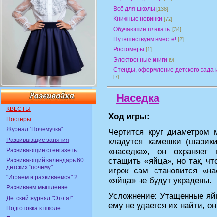
Всё для школы
[138]
Книжные новинки
[72]
Обучающие плакаты
[34]
Путешествуем вместе!
[2]
Ростомеры
[1]
Электронные книги
[9]
Стенды, оформление детского сада 
[7]
Наседка
КВЕСТЫ
Ход игры:
Постеры
Журнал "Почемучка"
Чертится круг диаметром 
Развивающие занятия
кладутся камешки (шари
Развивающие стенгазеты
«наседка», он охраняет 
стащить «яйца», но так, ч
Развивающий календарь 60
детских "почему"
игрок сам становится «на
"Играем и развиваемся" 2+
«яйца» не будут украдены.
Развиваем мышление
Усложнение: Утащенные яйц
Детский журнал "Это я!"
ему не удается их найти, он 
Подготовка к школе