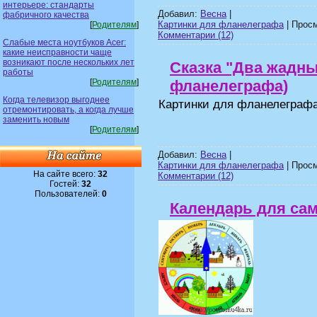
интерьере: стандарты
Добавил:
Весна
|
фабричного качества
Картинки для фланелеграфа
| Просм
[
Родителям
]
Комментарии (12)
Слабые места ноутбуков Acer:
какие неисправности чаще
возникают после нескольких лет
Сказка "Два жадны
работы
[
Родителям
]
фланелеграфа)
Когда телевизор выгоднее
Картинки для фланелеграфа
отремонтировать, а когда лучше
заменить новым
[
Родителям
]
Добавил:
Весна
|
Картинки для фланелеграфа
| Просм
На сайте всего:
32
Комментарии (12)
Гостей:
32
Пользователей:
0
Календарь для са