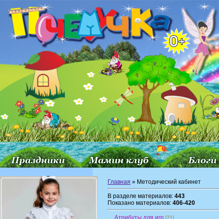
Главная
» Методический кабинет
В разделе материалов:
443
Показано материалов:
406-420
Атрибуты для игр
[21]