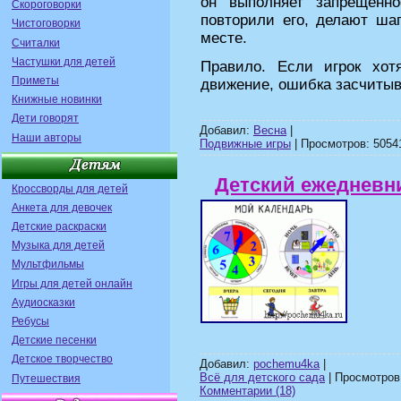
он выполняет запрещенно
Скороговорки
повторили его, делают шаг
Чистоговорки
месте.
Считалки
Частушки для детей
Правило. Если игрок хот
Приметы
движение, ошибка засчитыва
Книжные новинки
Дети говорят
Добавил:
Весна
|
Наши авторы
Подвижные игры
| Просмотров: 50541
Детский ежедневн
Кроссворды для детей
Анкета для девочек
Детские раскраски
Музыка для детей
Мультфильмы
Игры для детей онлайн
Аудиосказки
Ребусы
Детские песенки
Детское творчество
Добавил:
pochemu4ka
|
Всё для детского сада
| Просмотров:
Путешествия
Комментарии (18)