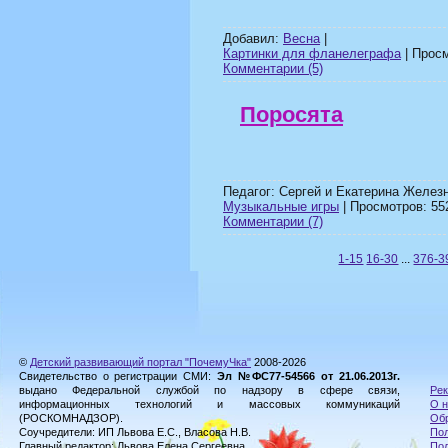
Добавил:
Весна
|
Картинки для фланелеграфа
| Просм
Комментарии (5)
Поросята
Педагог: Сергей и Екатерина Желез
Музыкальные игры
| Просмотров: 552
Комментарии (7)
1-15
16-30
...
376-3
©
Детский развивающий портал "ПочемуЧка"
2008-2026
Свидетельство о регистрации СМИ:
Эл №ФС77-54566 от 21.06.2013г.
выдано Федеральной службой по надзору в сфере связи,
Рек
информационных технологий и массовых коммуникаций
О н
(РОСКОМНАДЗОР).
Обр
Соучредители: ИП Львова Е.С., Власова Н.В.
Пол
Главный редактор: Львова Елена Сергеевна
По