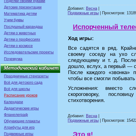
Поделки своими руками
Детские презентации
Добавил:
Весна
|
Подвижные игры
| Просмотров: 13189
Математика детям
Учим буквы
Испорченный тел
Послушный карандаш
Детям о животных
Ход игры:
Детям о профессиях
Детям о космосе
Все садятся в ряд. Крайн
Исследовательские проекты
своему соседу на ухо сл
Почемучка
следующему и т. д. Послед
дошло, вслух, а первый — сл
После каждого «звонка» п
Праздничные стенгазеты
чтобы все смогли побывать 
Всё для детского сада
Усложнения: вместо с
Всё для школы
скороговорку, послов
Расписание уроков
стихотворения.
Календари
Дидактические игры
Фланелеграф
Добавил:
Весна
|
Подвижные игры
| Просмотров: 15422
Обучающие плакаты
Атрибуты для игр
Это я!
Подвижные игры