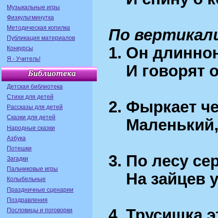
Музыкальные игры
Физкультминутка
Методическая копилка
По вертикал
Публикация материалов
1. Он длинно
Конкурсы
Я - Учитель!
И говорят о 
Детская библиотека
Стихи для детей
2. Фыркает ч
Рассказы для детей
Сказки для детей
Маленький, 
Народные сказки
Азбука
Потешки
3. По лесу се
Загадки
Пальчиковые игры
На зайцев уж
Колыбельные
Праздничные сценарии
Поздравления
4. Трусишка э
Пословицы и поговорки