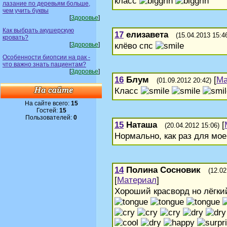
класс
лазание по деревьям больше,
чем учить буквы
[
Здоровье
]
Как выбрать акушерскую
17
елизавета
(15.04.2013 15:4
кровать?
клёво спс
[
Здоровье
]
Особенности биопсии на рак -
что важно знать пациентам?
[
Здоровье
]
16
Блум
[
Ма
(01.09.2012 20:42)
Класс
На сайте всего:
15
Гостей:
15
Пользователей:
0
15
Наташа
[
(20.04.2012 15:06)
Нормально, как раз для мо
14
Полина Сосновик
(12.02
[
Материал
]
Хороший красворд но лёгкий