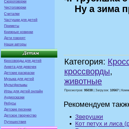
Скороговорки
Ну а зима пр
Чистоговорки
Считалки
Частушки для детей
Приметы
Книжные новинки
Дети говорят
Наши авторы
Категория:
Крос
Кроссворды для детей
Анкета для девочек
кроссворды
Детские раскраски
животные
Музыка для детей
Мультфильмы
Просмотров:
95038
| Загрузок:
10567
| Комм
Игры для детей онлайн
Аудиосказки
Рекомендуем такж
Ребусы
Детские песенки
Зверушки
Детское творчество
Путешествия
Кот петух и лиса (