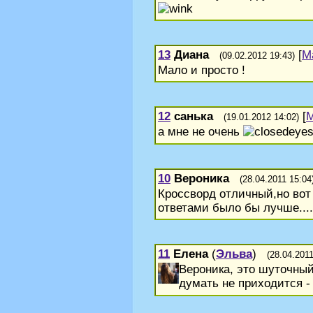
13
Диана
[
М
(09.02.2012 19:43)
Мало и просто !
12
санька
[
М
(19.01.2012 14:02)
а мне не очень
10
Вероника
(28.04.2011 15:04
Кроссворд отличный,но вот 
ответами было бы лучше....
11
Елена
(
Эльва
)
(28.04.2011
Вероника, это шуточный
думать не приходится -