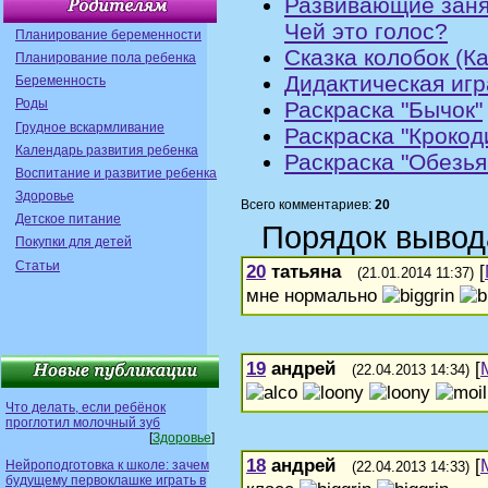
Развивающие заня
Чей это голос?
Планирование беременности
Сказка колобок (К
Планирование пола ребенка
Дидактическая игр
Беременность
Роды
Раскраска "Бычок"
Грудное вскармливание
Раскраска "Крокод
Календарь развития ребенка
Раскраска "Обезья
Воспитание и развитие ребенка
Здоровье
Всего комментариев:
20
Детское питание
Порядок вывод
Покупки для детей
Статьи
20
татьяна
[
(21.01.2014 11:37)
мне нормально
19
андрей
[
(22.04.2013 14:34)
Что делать, если ребёнок
проглотил молочный зуб
[
Здоровье
]
18
андрей
[
Нейроподготовка к школе: зачем
(22.04.2013 14:33)
будущему первоклашке играть в