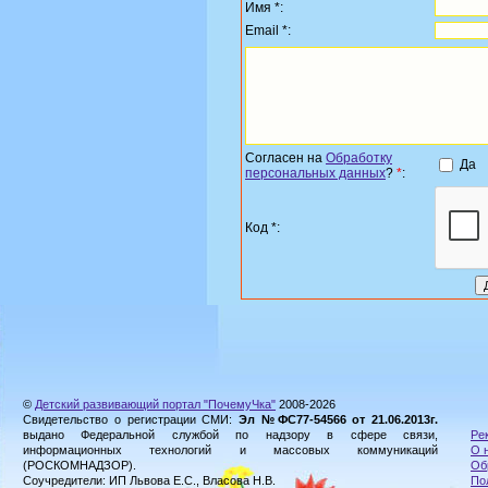
Имя *:
Email *:
Согласен на
Обработку
Да
персональных данных
?
*
:
Код *:
©
Детский развивающий портал "ПочемуЧка"
2008-2026
Свидетельство о регистрации СМИ:
Эл №ФС77-54566 от 21.06.2013г.
выдано Федеральной службой по надзору в сфере связи,
Ре
информационных технологий и массовых коммуникаций
О 
(РОСКОМНАДЗОР).
Об
Соучредители: ИП Львова Е.С., Власова Н.В.
По