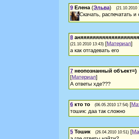
9
Елена
(
Эльва
)
(21.10.2010 
Скачать, распечатать и 
8
аняяяяяяяяяяяяяяяяяя
[
Материал
]
(21.10.2010 13:43)
а как отгадевать его
7
неопознанный объект=)
[
Материал
]
А ответы хде???
6
кто то
[
Ма
(06.05.2010 17:54)
тошик: даа так сложно
5
Тошик
[
Ма
(26.04.2010 10:51)
а где ответы найти?