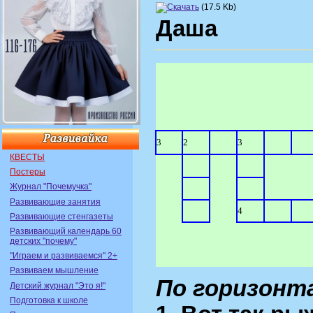
(17.5 Kb)
Даша
3
2
3
КВЕСТЫ
Постеры
Журнал "Почемучка"
Развивающие занятия
4
Развивающие стенгазеты
Развивающий календарь 60
детских "почему"
"Играем и развиваемся" 2+
Развиваем мышление
По горизонт
Детский журнал "Это я!"
Подготовка к школе