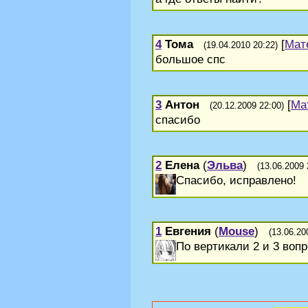
4
Тома
[
Мат
(19.04.2010 20:22)
большое спс
3
Антон
[
Ма
(20.12.2009 22:00)
спасибо
2
Елена
(
Эльва
)
(13.06.2009 
Спасибо, исправлено!
1
Евгения
(
Mouse
)
(13.06.20
По вертикали 2 и 3 воп