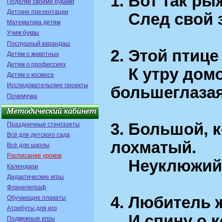
1. Вот так ры
Поделки своими руками
Детские презентации
След свой з
Математика детям
Учим буквы
Послушный карандаш
2. Этой птице
Детям о животных
Детям о профессиях
К утру домо
Детям о космосе
Исследовательские проекты
большеглазая
Почемучка
3. Большой, 
Праздничные стенгазеты
Всё для детского сада
лохматый.
Всё для школы
Расписание уроков
Неуклюжий,
Календари
Дидактические игры
Фланелеграф
4. Любитель 
Обучающие плакаты
Атрибуты для игр
И спину о ко
Подвижные игры