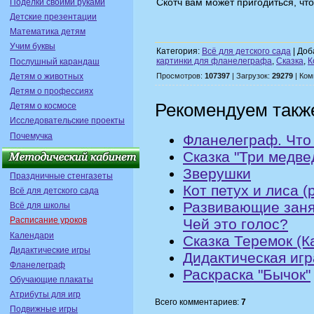
Скотч вам может пригодиться, что
Поделки своими руками
Детские презентации
Математика детям
Учим буквы
Категория:
Всё для детского сада
| Доб
картинки для фланелеграфа
,
Сказка
,
К
Послушный карандаш
Детям о животных
Просмотров:
107397
| Загрузок:
29279
| Ком
Детям о профессиях
Рекомендуем такж
Детям о космосе
Исследовательские проекты
Почемучка
Фланелеграф. Что
Сказка "Три медве
Зверушки
Праздничные стенгазеты
Кот петух и лиса (
Всё для детского сада
Развивающие заня
Всё для школы
Расписание уроков
Чей это голос?
Календари
Сказка Теремок (
Дидактические игры
Дидактическая игр
Фланелеграф
Раскраска "Бычок"
Обучающие плакаты
Атрибуты для игр
Всего комментариев:
7
Подвижные игры