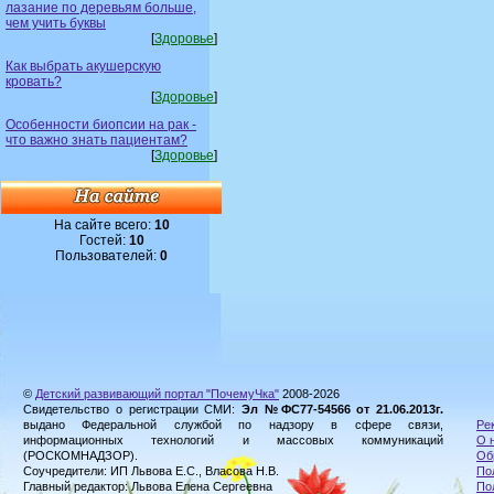
лазание по деревьям больше,
чем учить буквы
[
Здоровье
]
Как выбрать акушерскую
кровать?
[
Здоровье
]
Особенности биопсии на рак -
что важно знать пациентам?
[
Здоровье
]
На сайте всего:
10
Гостей:
10
Пользователей:
0
©
Детский развивающий портал "ПочемуЧка"
2008-2026
Свидетельство о регистрации СМИ:
Эл №ФС77-54566 от 21.06.2013г.
выдано Федеральной службой по надзору в сфере связи,
Ре
информационных технологий и массовых коммуникаций
О 
(РОСКОМНАДЗОР).
Об
Соучредители: ИП Львова Е.С., Власова Н.В.
По
Главный редактор: Львова Елена Сергеевна
По