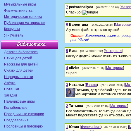
Музыкальные игры
7
podsadnailyda
[
Мате
(26.08.2013 10:26)
Физкультминутка
Спасибо!
Методическая копилка
Публикация материалов
6
Валентина
[
Материа
(14.02.2011 05:44)
Конкурсы
А у меня файл открылся пустой...
Я - Учитель!
Ответ
:
Валентина, ссылка прове
раз. Удачи!
5
Вика
[
Материал
]
(03.04.2009 13:38)
Детская библиотека
бабку с дедкой можно взять из "Репки"!
Стихи для детей
Рассказы для детей
4
olivier
[
Материал
]
(26.02.2009 11:16)
Сказки для детей
Super!
Народные сказки
Азбука
3
Наталья
(
Весна
)
[
Ма
(26.12.2008 09:06)
Потешки
Татьяна
, дед с бабкой здесь не
без картинок, а потом со словами
Загадки
Пальчиковые игры
2
Татьяна
[
Материал
]
(25.12.2008 12:16)
Колыбельные
Все замечательно. Только где бабка с 
Праздничные сценарии
Может подскажете где их отыскать, ес
Поздравления
Пословицы и поговорки
1
Юлия
(
thesmallcat
)
[
(02.12.2008 15:05)