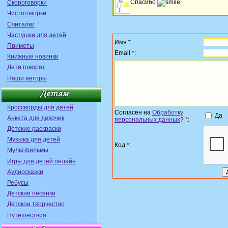
Спасибо
Скороговорки
Чистоговорки
Считалки
Частушки для детей
Имя *:
Приметы
Email *:
Книжные новинки
Дети говорят
Наши авторы
Кроссворды для детей
Согласен на
Обработку
Да
Анкета для девочек
персональных данных
?
*
:
Детские раскраски
Музыка для детей
Код *:
Мультфильмы
Игры для детей онлайн
Аудиосказки
Ребусы
Детские песенки
Детское творчество
Путешествия