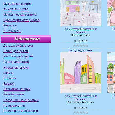
Музыкальные игры
Физкультминутка
Методическая копилка
Публикация материалов
Конкурсы
Дом, который построил я
До
Я - Учитель!
Рисунки
Цветкова Алина
10.09.2019
Детская библиотека
Город будущего
Стихи для детей
Рассказы для детей
Сказки для детей
Народные сказки
Азбука
Потешки
Загадки
Пальчиковые игры
Колыбельные
Дом, который построил я
До
Рисунки
Праздничные сценарии
Костоусова Кристина
Поздравления
10.09.2019
Пословицы и поговорки