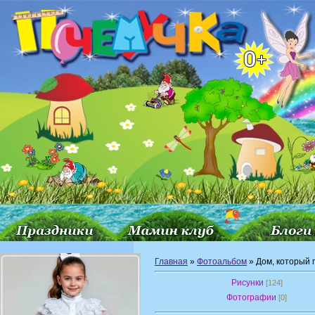
Главная
»
Фотоальбом
» Дом, который 
Рисунки
[124]
Фотографии
[0]