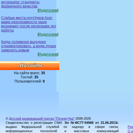
интерьере: стандарты
фабричного качества
[
Родителям
]
Слабые места ноутбуков Acer:
какие неисправности чаще
возникают после нескольких лет
работы
[
Родителям
]
Когда телевизор выгоднее
отремонтировать, а когда лучше
заменить новым
[
Родителям
]
На сайте всего:
35
Гостей:
35
Пользователей:
0
©
Детский развивающий портал "ПочемуЧка"
2008-2026
Свидетельство о регистрации СМИ:
Эл №ФС77-54566 от 21.06.2013г.
выдано Федеральной службой по надзору в сфере связи,
Рек
информационных технологий и массовых коммуникаций
О н