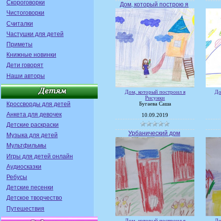
Скороговорки
Дом, который построю я
Чистоговорки
Считалки
Частушки для детей
Приметы
Книжные новинки
Дети говорят
Наши авторы
Дом, который построил я
До
Рисунки
Кроссворды для детей
Бугаева Саша
Анкета для девочек
10.09.2019
Детские раскраски
Урбанический дом
Музыка для детей
Мультфильмы
Игры для детей онлайн
Аудиосказки
Ребусы
Детские песенки
Детское творчество
Путешествия
Дом, который построил я
До