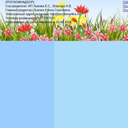
(РОСКОМНАДЗОР).
Обр
Соучредители: ИП Львова Е.С., Власова Н.В.
Пол
Главный редактор: Львова Елена Сергеевна
По
Электронный адрес редакции: info@pochemu4ka.ru
Телефон редакции: +79277797310
Информация на сайте обновлена: 10.08.2026