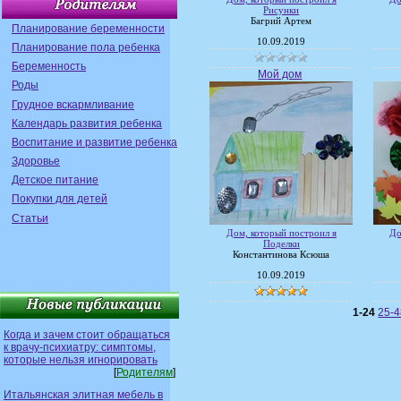
Рисунки
Багрий Артем
Планирование беременности
10.09.2019
Планирование пола ребенка
Беременность
Мой дом
Роды
Грудное вскармливание
Календарь развития ребенка
Воспитание и развитие ребенка
Здоровье
Детское питание
Покупки для детей
Статьи
Дом, который построил я
До
Поделки
Константинова Ксюша
10.09.2019
1-24
25-
Когда и зачем стоит обращаться
к врачу-психиатру: симптомы,
которые нельзя игнорировать
[
Родителям
]
Итальянская элитная мебель в