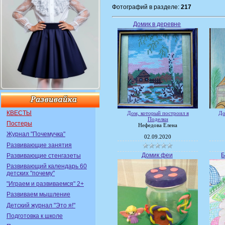
Фотографий в разделе:
217
Домик в деревне
КВЕСТЫ
Дом, который построил я
До
Поделки
Постеры
Нефедова Елена
Журнал "Почемучка"
02.09.2020
Развивающие занятия
Домик феи
Б
Развивающие стенгазеты
Развивающий календарь 60
детских "почему"
"Играем и развиваемся" 2+
Развиваем мышление
Детский журнал "Это я!"
Подготовка к школе