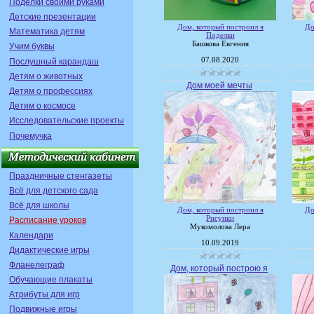
Поделки своими руками
Детские презентации
Дом, который построил я
До
Математика детям
Поделки
Башкова Евгения
Учим буквы
07.08.2020
Послушный карандаш
Детям о животных
Дом моей мечты
Детям о профессиях
Детям о космосе
Исследовательские проекты
Почемучка
Праздничные стенгазеты
Всё для детского сада
Всё для школы
Дом, который построил я
До
Рисунки
Расписание уроков
Мукомолова Лера
Календари
10.09.2019
Дидактические игры
Фланелеграф
Дом, который построю я
Обучающие плакаты
Атрибуты для игр
Подвижные игры