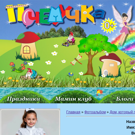
Главная
»
Фотоальбом
»
Дом, который 
Назв
Имя
В