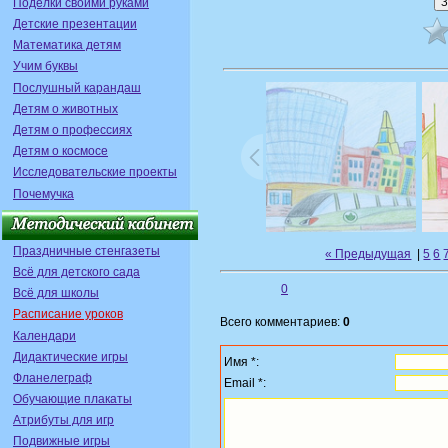
Поделки своими руками
Детские презентации
Математика детям
Учим буквы
Послушный карандаш
Детям о животных
Детям о профессиях
Детям о космосе
Исследовательские проекты
Почемучка
Праздничные стенгазеты
« Предыдущая
|
5
6
Всё для детского сада
0
Всё для школы
Расписание уроков
Всего комментариев:
0
Календари
Дидактические игры
Имя *:
Фланелеграф
Email *:
Обучающие плакаты
Атрибуты для игр
Подвижные игры