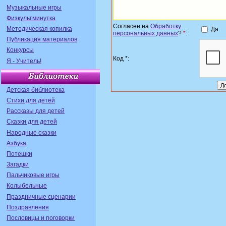
Музыкальные игры
Физкультминутка
Согласен на
Обработку
Методическая копилка
Да
персональных данных
?
*
:
Публикация материалов
Конкурсы
Код *:
Я - Учитель!
Детская библиотека
Стихи для детей
Рассказы для детей
Сказки для детей
Народные сказки
Азбука
Потешки
Загадки
Пальчиковые игры
Колыбельные
Праздничные сценарии
Поздравления
Пословицы и поговорки