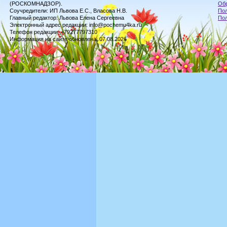
(РОСКОМНАДЗОР).
Обр
Соучредители: ИП Львова Е.С., Власова Н.В.
Пол
Главный редактор: Львова Елена Сергеевна
По
Электронный адрес редакции: info@pochemu4ka.ru
Телефон редакции: +79277797310
Информация на сайте обновлена: 07.08.2026