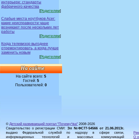
интерьере: стандарты
фабричного качества
[
Родителям
]
Слабые места ноутбуков Acer:
какие неисправности чаще
возникают после нескольких лет
работы
[
Родителям
]
Когда телевизор выгоднее
отремонтировать, а когда лучше
заменить новым
[
Родителям
]
На сайте всего:
5
Гостей:
5
Пользователей:
0
©
Детский развивающий портал "ПочемуЧка"
2008-2026
Свидетельство о регистрации СМИ:
Эл №ФС77-54566 от 21.06.2013г.
выдано Федеральной службой по надзору в сфере связи,
Рек
информационных технологий и массовых коммуникаций
О н