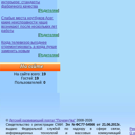
интерьере: стандарты
фабричного качества
[
Родителям
]
Слабые места ноутбуков Acer:
какие неисправности чаще
возникают после нескольких лет
работы
[
Родителям
]
Когда телевизор выгоднее
отремонтировать, а когда лучше
заменить новым
[
Родителям
]
На сайте всего:
19
Гостей:
19
Пользователей:
0
©
Детский развивающий портал "ПочемуЧка"
2008-2026
Свидетельство о регистрации СМИ:
Эл №ФС77-54566 от 21.06.2013г.
выдано Федеральной службой по надзору в сфере связи,
Рек
информационных технологий и массовых коммуникаций
О н