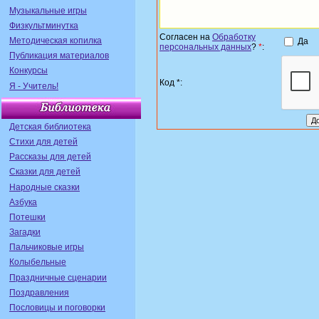
Музыкальные игры
Физкультминутка
Согласен на
Обработку
Методическая копилка
Да
персональных данных
?
*
:
Публикация материалов
Конкурсы
Код *:
Я - Учитель!
Детская библиотека
Стихи для детей
Рассказы для детей
Сказки для детей
Народные сказки
Азбука
Потешки
Загадки
Пальчиковые игры
Колыбельные
Праздничные сценарии
Поздравления
Пословицы и поговорки