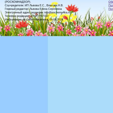
(РОСКОМНАДЗОР).
Обр
Соучредители: ИП Львова Е.С., Власова Н.В.
Пол
Главный редактор: Львова Елена Сергеевна
По
Электронный адрес редакции: info@pochemu4ka.ru
Телефон редакции: +79277797310
Информация на сайте обновлена: 09.08.2026