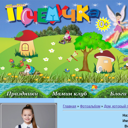
Главная
»
Фотоальбом
»
Дом, который 
На
Им
В