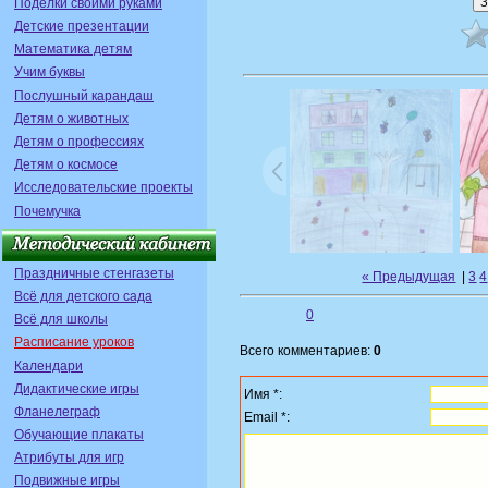
Поделки своими руками
Детские презентации
Математика детям
Учим буквы
Послушный карандаш
Детям о животных
Детям о профессиях
Детям о космосе
Исследовательские проекты
Почемучка
Праздничные стенгазеты
« Предыдущая
|
3
4
Всё для детского сада
0
Всё для школы
Расписание уроков
Всего комментариев:
0
Календари
Дидактические игры
Имя *:
Фланелеграф
Email *:
Обучающие плакаты
Атрибуты для игр
Подвижные игры