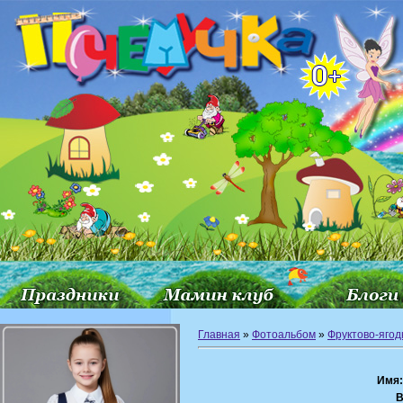
Главная
»
Фотоальбом
»
Фруктово-ягод
Имя:
В