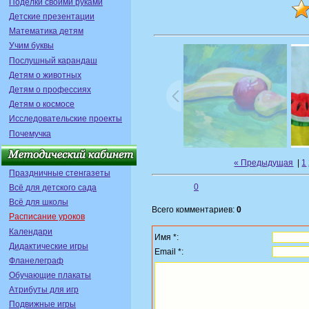
Поделки своими руками
Детские презентации
Математика детям
Учим буквы
Послушный карандаш
Детям о животных
Детям о профессиях
Детям о космосе
Исследовательские проекты
Почемучка
« Предыдущая
|
1
Праздничные стенгазеты
0
Всё для детского сада
Всё для школы
Всего комментариев:
0
Расписание уроков
Календари
Имя *:
Дидактические игры
Email *:
Фланелеграф
Обучающие плакаты
Атрибуты для игр
Подвижные игры