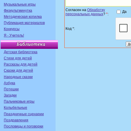
Музыкальные игры
Согласен на
Обработку
Физкультминутка
Да
персональных данных
?
*
:
Методическая копилка
Публикация материалов
Код *:
Конкурсы
Я - Учитель!
Детская библиотека
Стихи для детей
Рассказы для детей
Сказки для детей
Народные сказки
Азбука
Потешки
Загадки
Пальчиковые игры
Колыбельные
Праздничные сценарии
Поздравления
Пословицы и поговорки