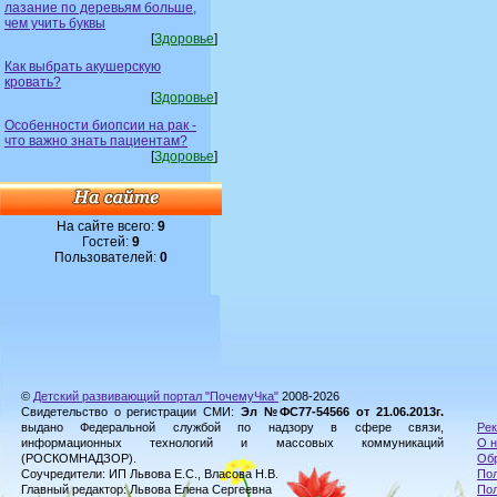
лазание по деревьям больше,
чем учить буквы
[
Здоровье
]
Как выбрать акушерскую
кровать?
[
Здоровье
]
Особенности биопсии на рак -
что важно знать пациентам?
[
Здоровье
]
На сайте всего:
9
Гостей:
9
Пользователей:
0
©
Детский развивающий портал "ПочемуЧка"
2008-2026
Свидетельство о регистрации СМИ:
Эл №ФС77-54566 от 21.06.2013г.
выдано Федеральной службой по надзору в сфере связи,
Рек
информационных технологий и массовых коммуникаций
О н
(РОСКОМНАДЗОР).
Обр
Соучредители: ИП Львова Е.С., Власова Н.В.
Пол
Главный редактор: Львова Елена Сергеевна
По