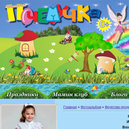
Главная
»
Фотоальбом
»
Фруктово-ягод
И
Воз