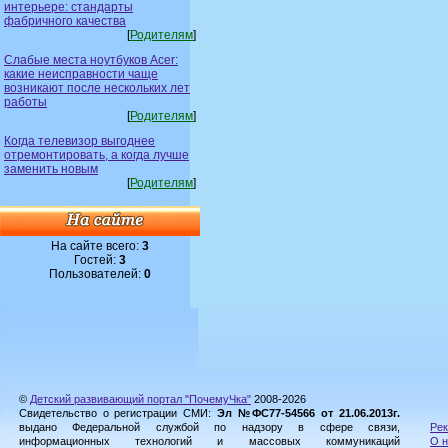
интерьере: стандарты
фабричного качества
[
Родителям
]
Слабые места ноутбуков Acer:
какие неисправности чаще
возникают после нескольких лет
работы
[
Родителям
]
Когда телевизор выгоднее
отремонтировать, а когда лучше
заменить новым
[
Родителям
]
На сайте всего:
3
Гостей:
3
Пользователей:
0
©
Детский развивающий портал "ПочемуЧка"
2008-2026
Свидетельство о регистрации СМИ:
Эл №ФС77-54566 от 21.06.2013г.
выдано Федеральной службой по надзору в сфере связи,
Рек
информационных технологий и массовых коммуникаций
О н