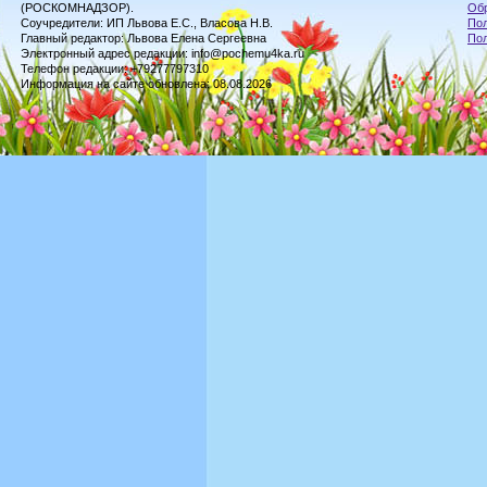
(РОСКОМНАДЗОР).
Обр
Соучредители: ИП Львова Е.С., Власова Н.В.
Пол
Главный редактор: Львова Елена Сергеевна
По
Электронный адрес редакции: info@pochemu4ka.ru
Телефон редакции: +79277797310
Информация на сайте обновлена: 08.08.2026