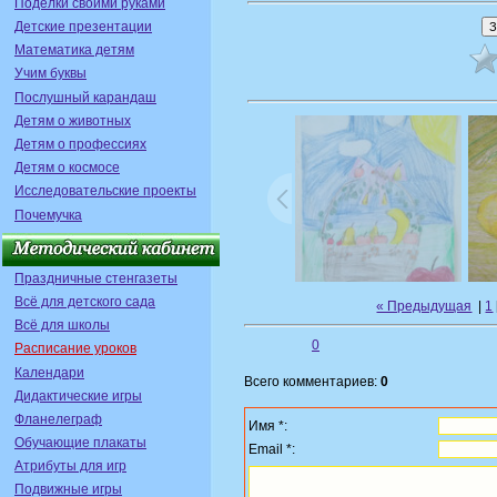
Поделки своими руками
Детские презентации
Математика детям
Учим буквы
Послушный карандаш
Детям о животных
Детям о профессиях
Детям о космосе
Исследовательские проекты
Почемучка
Праздничные стенгазеты
Всё для детского сада
« Предыдущая
|
1
Всё для школы
0
Расписание уроков
Календари
Всего комментариев:
0
Дидактические игры
Фланелеграф
Имя *:
Обучающие плакаты
Email *:
Атрибуты для игр
Подвижные игры