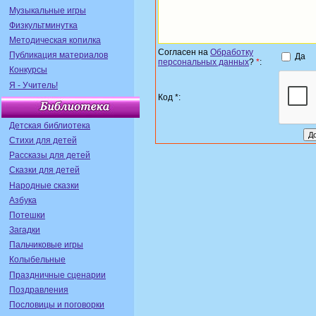
Музыкальные игры
Физкультминутка
Методическая копилка
Согласен на
Обработку
Публикация материалов
Да
персональных данных
?
*
:
Конкурсы
Я - Учитель!
Код *:
Детская библиотека
Стихи для детей
Рассказы для детей
Сказки для детей
Народные сказки
Азбука
Потешки
Загадки
Пальчиковые игры
Колыбельные
Праздничные сценарии
Поздравления
Пословицы и поговорки