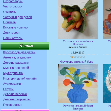
Скороговорки
Чистоговорки
Считалки
Частушки для детей
Приметы
Книжные новинки
Дети говорят
Наши авторы
Фруктово-ягодный букет
Фр
Поделки
Бузанов Кирилл
Кроссворды для детей
13.10.2017
Анкета для девочек
Фруктово-ягодный букет
Детские раскраски
Музыка для детей
Мультфильмы
Игры для детей онлайн
Аудиосказки
Ребусы
Детские песенки
Детское творчество
Путешествия
Фруктово-ягодный букет
Фр
Рисунки