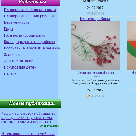
Калинин Ярослав
24.09.2017
Планирование беременности
Планирование пола ребенка
Кисточка рябины
Беременность
Роды
Грудное вскармливание
Календарь развития ребенка
Воспитание и развитие ребенка
Здоровье
Детское питание
Покупки для детей
Фруктово-ягодный букет
Фр
Статьи
Поделки
Комиссарова Светлана учащаяся
объединения "Окружающий мир"
24.03.2017
Когда и зачем стоит обращаться
к врачу-психиатру: симптомы,
которые нельзя игнорировать
[
Родителям
]
Итальянская элитная мебель в