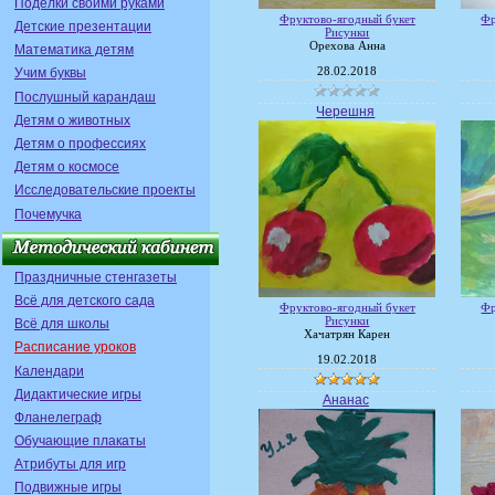
Поделки своими руками
Фруктово-ягодный букет
Фр
Детские презентации
Рисунки
Орехова Анна
Математика детям
28.02.2018
Учим буквы
Послушный карандаш
Черешня
Детям о животных
Детям о профессиях
Детям о космосе
Исследовательские проекты
Почемучка
Праздничные стенгазеты
Всё для детского сада
Фруктово-ягодный букет
Фр
Рисунки
Всё для школы
Хачатрян Карен
Расписание уроков
19.02.2018
Календари
Дидактические игры
Ананас
Фланелеграф
Обучающие плакаты
Атрибуты для игр
Подвижные игры