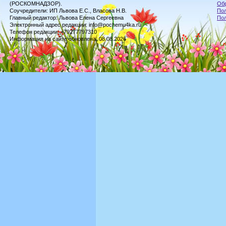
(РОСКОМНАДЗОР).
Обр
Соучредители: ИП Львова Е.С., Власова Н.В.
Пол
Главный редактор: Львова Елена Сергеевна
По
Электронный адрес редакции: info@pochemu4ka.ru
Телефон редакции: +79277797310
Информация на сайте обновлена: 08.08.2026