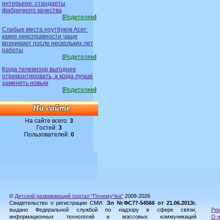
интерьере: стандарты
фабричного качества
[
Родителям
]
Слабые места ноутбуков Acer:
какие неисправности чаще
возникают после нескольких лет
работы
[
Родителям
]
Когда телевизор выгоднее
отремонтировать, а когда лучше
заменить новым
[
Родителям
]
На сайте всего:
3
Гостей:
3
Пользователей:
0
©
Детский развивающий портал "ПочемуЧка"
2008-2026
Свидетельство о регистрации СМИ:
Эл №ФС77-54566 от 21.06.2013г.
выдано Федеральной службой по надзору в сфере связи,
Рек
информационных технологий и массовых коммуникаций
О н