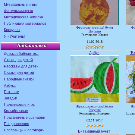
Музыкальные игры
Физкультминутка
Методическая копилка
Публикация материалов
Фруктово-ягодный букет
Фр
Конкурсы
Поделки
Гостюжова Ульяна
Я - Учитель!
11.02.2018
Арбуз
"В
Детская библиотека
Стихи для детей
Рассказы для детей
Сказки для детей
Народные сказки
Азбука
Потешки
Загадки
Пальчиковые игры
Фруктово-ягодный букет
Фр
Рисунки
Колыбельные
Кудрявцева Виктория
Шуаев
Праздничные сценарии
02.11.2017
Поздравления
Пословицы и поговорки
Витаминный букет