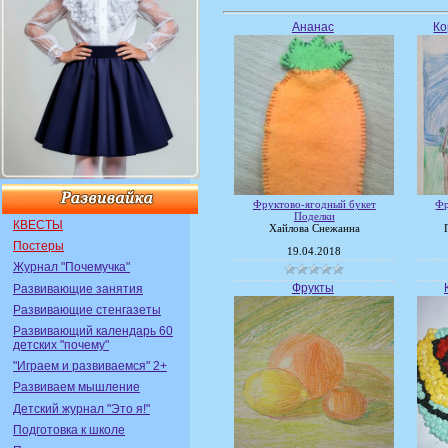
Ананас
Ко
Фруктово-ягодный букет
Фр
Поделки
КВЕСТЫ
Хайлова Снежанна
Постеры
19.04.2018
Журнал "Почемучка"
Фрукты
Развивающие занятия
Развивающие стенгазеты
Развивающий календарь 60
детских "почему"
"Играем и развиваемся" 2+
Развиваем мышление
Детский журнал "Это я!"
Подготовка к школе