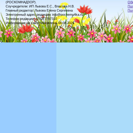
(РОСКОМНАДЗОР).
Обр
Соучредители: ИП Львова Е.С., Власова Н.В.
Пол
Главный редактор: Львова Елена Сергеевна
По
Электронный адрес редакции: info@pochemu4ka.ru
Телефон редакции: +79277797310
Информация на сайте обновлена: 08.08.2026