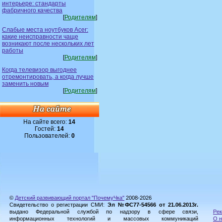
интерьере: стандарты
фабричного качества
[
Родителям
]
Слабые места ноутбуков Acer:
какие неисправности чаще
возникают после нескольких лет
работы
[
Родителям
]
Когда телевизор выгоднее
отремонтировать, а когда лучше
заменить новым
[
Родителям
]
На сайте всего:
14
Гостей:
14
Пользователей:
0
©
Детский развивающий портал "ПочемуЧка"
2008-2026
Свидетельство о регистрации СМИ:
Эл №ФС77-54566 от 21.06.2013г.
выдано Федеральной службой по надзору в сфере связи,
Рек
информационных технологий и массовых коммуникаций
О н