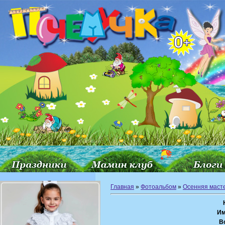
Главная
»
Фотоальбом
»
Осенняя маст
Им
В