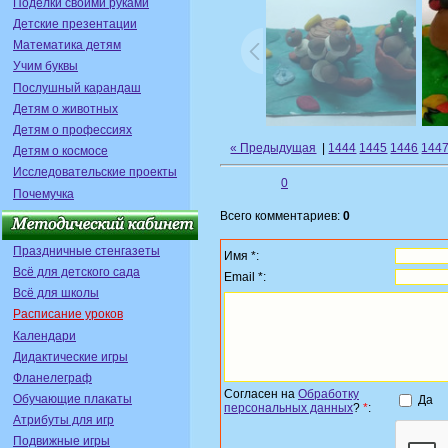
Поделки своими руками
Детские презентации
Математика детям
Учим буквы
Послушный карандаш
Детям о животных
Детям о профессиях
« Предыдущая
|
1444
1445
1446
144
Детям о космосе
Исследовательские проекты
0
Почемучка
Всего комментариев:
0
Праздничные стенгазеты
Имя *:
Всё для детского сада
Email *:
Всё для школы
Расписание уроков
Календари
Дидактические игры
Фланелеграф
Согласен на
Обработку
Обучающие плакаты
Да
персональных данных
?
*
:
Атрибуты для игр
Подвижные игры