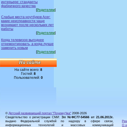
интерьере: стандарты
фабричного качества
[
Родителям
]
Слабые места ноутбуков Acer:
какие неисправности чаще
возникают после нескольких лет
работы
[
Родителям
]
Когда телевизор выгоднее
отремонтировать, а когда лучше
заменить новым
[
Родителям
]
На сайте всего:
8
Гостей:
8
Пользователей:
0
©
Детский развивающий портал "ПочемуЧка"
2008-2026
Свидетельство о регистрации СМИ:
Эл №ФС77-54566 от 21.06.2013г.
выдано Федеральной службой по надзору в сфере связи,
Рек
информационных технологий и массовых коммуникаций
О н