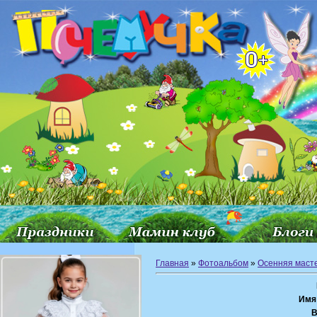
Главная
»
Фотоальбом
»
Осенняя маст
Имя
В