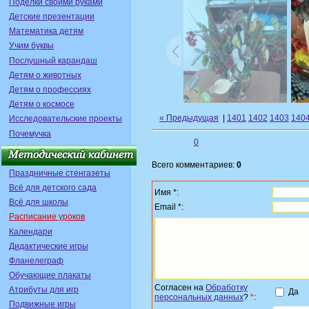
Поделки своими руками
Детские презентации
Математика детям
Учим буквы
Послушный карандаш
Детям о животных
Детям о профессиях
Детям о космосе
« Предыдущая
|
1401
1402
1403
140
Исследовательские проекты
Почемучка
0
Всего комментариев:
0
Праздничные стенгазеты
Всё для детского сада
Имя *:
Всё для школы
Email *:
Расписание уроков
Календари
Дидактические игры
Фланелеграф
Обучающие плакаты
Согласен на
Обработку
Атрибуты для игр
Да
персональных данных
?
*
:
Подвижные игры