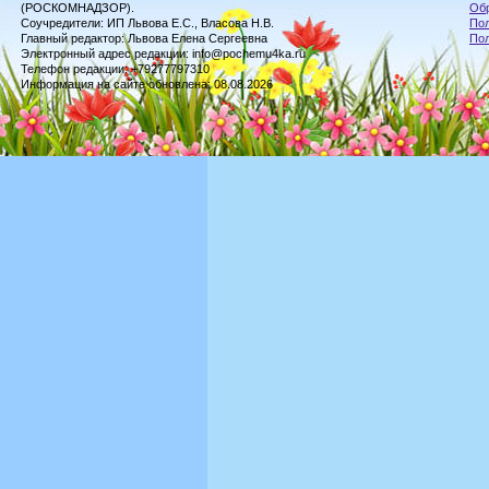
(РОСКОМНАДЗОР).
Обр
Соучредители: ИП Львова Е.С., Власова Н.В.
Пол
Главный редактор: Львова Елена Сергеевна
По
Электронный адрес редакции: info@pochemu4ka.ru
Телефон редакции: +79277797310
Информация на сайте обновлена: 08.08.2026