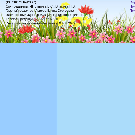
(РОСКОМНАДЗОР).
Обр
Соучредители: ИП Львова Е.С., Власова Н.В.
Пол
Главный редактор: Львова Елена Сергеевна
По
Электронный адрес редакции: info@pochemu4ka.ru
Телефон редакции: +79277797310
Информация на сайте обновлена: 08.08.2026