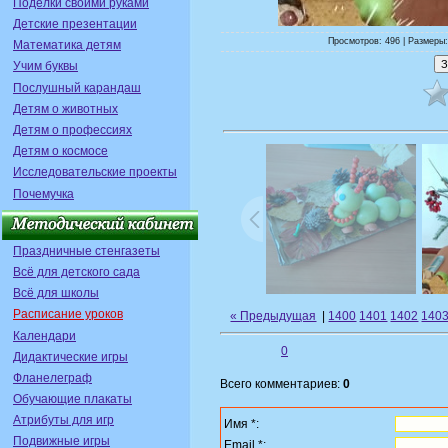
Поделки своими руками
Детские презентации
Просмотров: 496 | Размеры:
Математика детям
Учим буквы
Послушный карандаш
Детям о животных
Детям о профессиях
Детям о космосе
Исследовательские проекты
Почемучка
Праздничные стенгазеты
Всё для детского сада
Всё для школы
Расписание уроков
« Предыдущая
|
1400
1401
1402
140
Календари
0
Дидактические игры
Фланелеграф
Всего комментариев:
0
Обучающие плакаты
Атрибуты для игр
Имя *:
Подвижные игры
Email *: