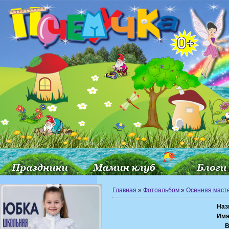
Главная
»
Фотоальбом
»
Осенняя маст
Наз
Имя
В