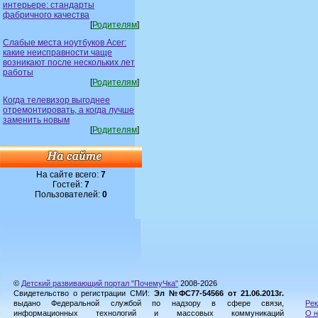
интерьере: стандарты
фабричного качества
[
Родителям
]
Слабые места ноутбуков Acer:
какие неисправности чаще
возникают после нескольких лет
работы
[
Родителям
]
Когда телевизор выгоднее
отремонтировать, а когда лучше
заменить новым
[
Родителям
]
На сайте всего:
7
Гостей:
7
Пользователей:
0
©
Детский развивающий портал "ПочемуЧка"
2008-2026
Свидетельство о регистрации СМИ:
Эл №ФС77-54566 от 21.06.2013г.
выдано Федеральной службой по надзору в сфере связи,
Рек
информационных технологий и массовых коммуникаций
О н