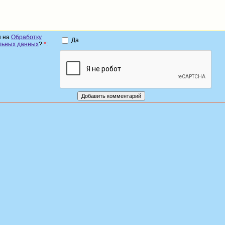
н на
Обработку
Да
льных данных
?
*
: