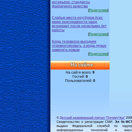
интерьере: стандарты
фабричного качества
[
Родителям
]
Слабые места ноутбуков Acer:
какие неисправности чаще
возникают после нескольких лет
работы
[
Родителям
]
Когда телевизор выгоднее
отремонтировать, а когда лучше
заменить новым
[
Родителям
]
На сайте всего:
9
Гостей:
9
Пользователей:
0
©
Детский развивающий портал "ПочемуЧка"
200
Свидетельство о регистрации СМИ:
Эл №ФС77-
выдано Федеральной службой по надз
информационных технологий и масс