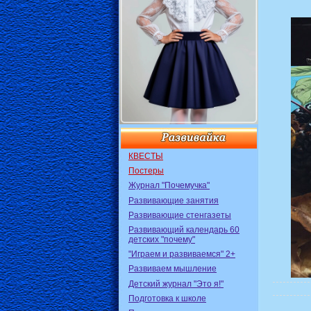
КВЕСТЫ
Постеры
Журнал "Почемучка"
Развивающие занятия
Развивающие стенгазеты
Развивающий календарь 60
детских "почему"
"Играем и развиваемся" 2+
Развиваем мышление
Детский журнал "Это я!"
Подготовка к школе