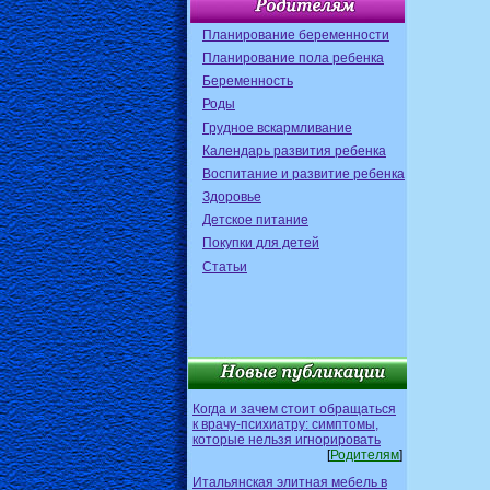
Планирование беременности
Планирование пола ребенка
Беременность
Роды
Грудное вскармливание
Календарь развития ребенка
Воспитание и развитие ребенка
Здоровье
Детское питание
Покупки для детей
Статьи
Когда и зачем стоит обращаться
к врачу-психиатру: симптомы,
которые нельзя игнорировать
[
Родителям
]
Итальянская элитная мебель в