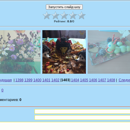
Рейтинг
:
0.0
/
0
ыдущая
|
1398
1399
1400
1401
1402
[
1403
]
1404
1405
1406
1407
1408
|
Следу
0
мментариев:
0