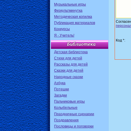
Музыкальные игры
Физкультминутка
Методическая копилка
Согласе
Публикация материалов
персона
Конкурсы
Я - Учитель!
Код *:
Детская библиотека
Стихи для детей
Рассказы для детей
Сказки для детей
Народные сказки
Азбука
Потешки
Загадки
Пальчиковые игры
Колыбельные
Праздничные сценарии
Поздравления
Пословицы и поговорки