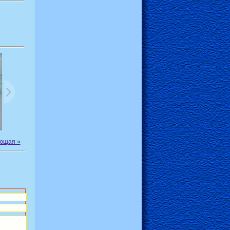
ющая »