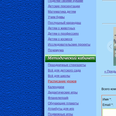
Поделки своими руками
Детские презентации
Математика детям
Учим буквы
Послушный карандаш
Детям о животных
Детям о профессиях
Детям о космосе
Исследовательские проекты
Почемучка
Праздничные стенгазеты
Всё для детского сада
« Пред
Всё для школы
Расписание уроков
Календари
Всего ко
Дидактические игры
Фланелеграф
Имя *:
Обучающие плакаты
Email *:
Атрибуты для игр
Подвижные игры