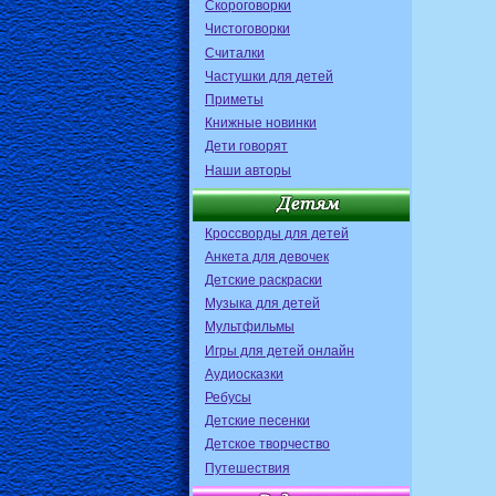
Скороговорки
Чистоговорки
Считалки
Частушки для детей
Приметы
Книжные новинки
Дети говорят
Наши авторы
Кроссворды для детей
Анкета для девочек
Детские раскраски
Музыка для детей
Мультфильмы
Игры для детей онлайн
Аудиосказки
Ребусы
Детские песенки
Детское творчество
Путешествия