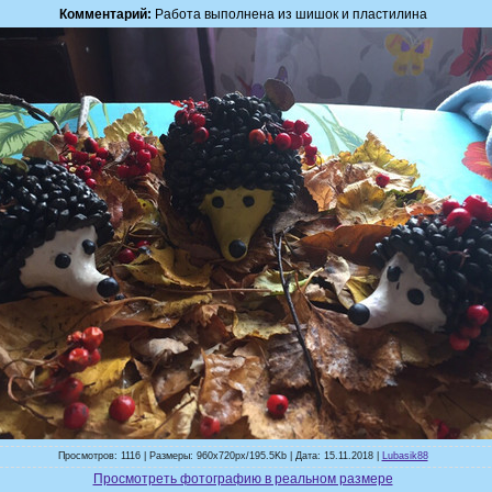
Комментарий:
Работа выполнена из шишок и пластилина
Просмотров: 1116 | Размеры: 960x720px/195.5Kb | Дата: 15.11.2018 |
Lubasik88
Просмотреть фотографию в реальном размере