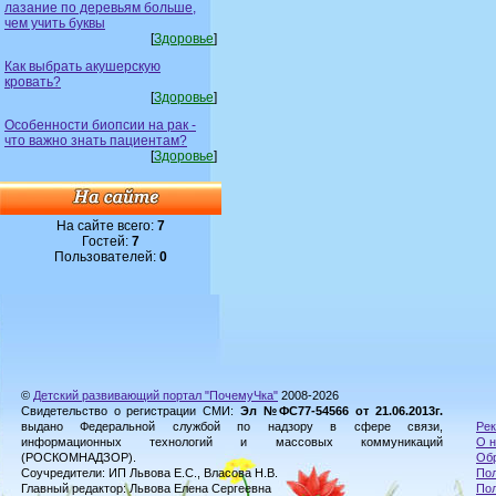
лазание по деревьям больше,
чем учить буквы
[
Здоровье
]
Как выбрать акушерскую
кровать?
[
Здоровье
]
Особенности биопсии на рак -
что важно знать пациентам?
[
Здоровье
]
На сайте всего:
7
Гостей:
7
Пользователей:
0
©
Детский развивающий портал "ПочемуЧка"
2008-2026
Свидетельство о регистрации СМИ:
Эл №ФС77-54566 от 21.06.2013г.
выдано Федеральной службой по надзору в сфере связи,
Рек
информационных технологий и массовых коммуникаций
О н
(РОСКОМНАДЗОР).
Обр
Соучредители: ИП Львова Е.С., Власова Н.В.
Пол
Главный редактор: Львова Елена Сергеевна
По