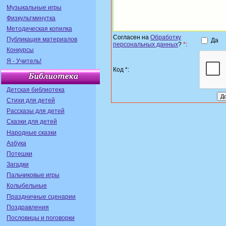
Музыкальные игры
Физкультминутка
Методическая копилка
Согласен на
Обработку
Публикация материалов
Да
персональных данных
?
*
:
Конкурсы
Я - Учитель!
Код *:
Детская библиотека
Стихи для детей
Рассказы для детей
Сказки для детей
Народные сказки
Азбука
Потешки
Загадки
Пальчиковые игры
Колыбельные
Праздничные сценарии
Поздравления
Пословицы и поговорки