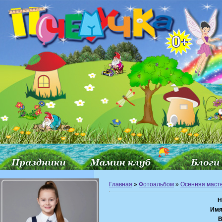
Главная
»
Фотоальбом
»
Осенняя маст
Н
Имя
В