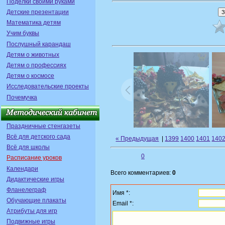
Поделки своими руками
Детские презентации
Математика детям
Учим буквы
Послушный карандаш
Детям о животных
Детям о профессиях
Детям о космосе
Исследовательские проекты
Почемучка
Праздничные стенгазеты
Всё для детского сада
« Предыдущая
|
1399
1400
1401
140
Всё для школы
0
Расписание уроков
Календари
Всего комментариев:
0
Дидактические игры
Фланелеграф
Имя *:
Обучающие плакаты
Email *:
Атрибуты для игр
Подвижные игры